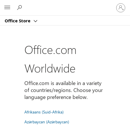
Sign
Microsoft
in
to
Office Store
your
account
Office.com
Worldwide
Office.com is available in a variety
of countries/regions. Choose your
language preference below.
Afrikaans (Suid-Afrika)
Azərbaycan (Azərbaycan)