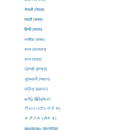
नेपाली (नेपाल)
मराठी (भारत)
हिन्दी (भारत)
অসমীয়া (ভাৰত)
বাংলা (বাংলাদেশ)
বাংলা (ভারত)
ਪੰਜਾਬੀ (ਭਾਰਤ)
ગુજરાતી (ભારત)
ଓଡ଼ିଆ (ଭାରତ)
தமிழ் (இந்தியா)
తెలుగు (భారతదేశం)
ಕನ್ನಡ (ಭಾರತ)
മലയാളം (ഇന്ത്യ)