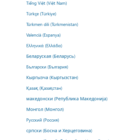
Tiếng Việt (Việt Nam)
Türkçe (Türkiye)
Türkmen dili (Türkmenistan)
Valencià (Espanya)
Ελληνικά (Ελλάδα)
Беларуская (Беларусь)
Български (България)
Кыргызча (Кыргызстан)
Қазақ (Қазақстан)
македонски (Република Македонија)
Монгол (Монгол)
Русский (Россия)
српски (Босна и Херцеговина)