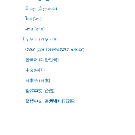
සිංහල (ශ්‍රී ලංකාව)
ไทย (ไทย)
ລາວ (ລາວ)
ខ្មែរ (កម្ពុជា)
ᏣᎳᎩ (ᏌᏊ ᎢᏳᎾᎵᏍᏔᏅ ᏍᎦᏚᎩ)
한국어 (대한민국)
中文(中国)
日本語 (日本)
繁體中文 (台灣)
繁體中文 (香港特別行政區)