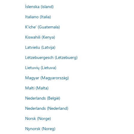
Íslenska (ísland)
Italiano (Italia)
K'iche' (Guatemala)
Kiswahili (Kenya)
Latviešu (Latvija)
Lëtzebuergesch (Lëtzebuerg)
Lietuvių (Lietuva)
Magyar (Magyarország)
Malti (Malta)
Nederlands (België)
Nederlands (Nederland)
Norsk (Norge)
Nynorsk (Noreg)