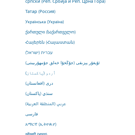
српски (Реп. Србија и Реп. Црна Гора)
Татар (Россия)
Українська (Україна)
ქართული (საქართველო)
Հայերեն (Հայաստան)
עברית (ישראל)
ئۇيغۇر يېزىقى (جۇڭخۇا خەلق جۇمھۇرىيىتى)
اُردو (پاکستان)
درى (افغانستان)
سنڌي (پاکستان)
عربي (المنطقة العربية)
فارسى
አማርኛ (ኢትዮጵያ)
कोंकणी (भारत)