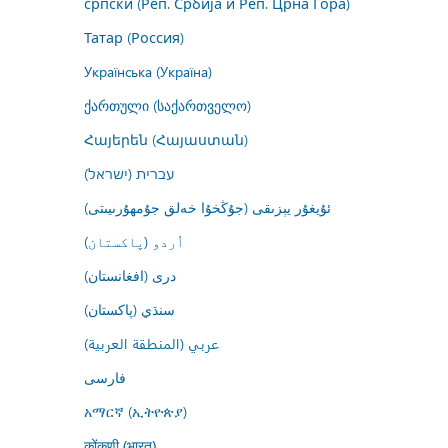
српски (Реп. Србија и Реп. Црна Гора)
Татар (Россия)
Українська (Україна)
ქართული (საქართველო)
Հայերեն (Հայաստան)
עברית (ישראל)
ئۇيغۇر يېزىقى (جۇڭخۇا خەلق جۇمھۇرىيىتى)
اُردو (پاکستان)
درى (افغانستان)
سنڌي (پاکستان)
عربي (المنطقة العربية)
فارسى
አማርኛ (ኢትዮጵያ)
कोंकणी (भारत)