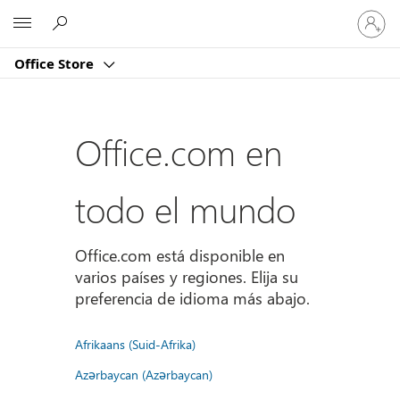
Iniciar
Microsoft
sesión
en
Office Store
tu
cuenta
Office.com en
todo el mundo
Office.com está disponible en
varios países y regiones. Elija su
preferencia de idioma más abajo.
Afrikaans (Suid-Afrika)
Azərbaycan (Azərbaycan)