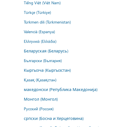
Tiếng Việt (Việt Nam)
Türkçe (Türkiye)
Türkmen dili (Türkmenistan)
Valencià (Espanya)
Ελληνικά (Ελλάδα)
Беларуская (Беларусь)
Български (България)
Кыргызча (Кыргызстан)
Қазақ (Қазақстан)
македонски (Република Македонија)
Монгол (Монгол)
Русский (Россия)
српски (Босна и Херцеговина)