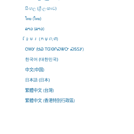
සිංහල (ශ්‍රී ලංකාව)
ไทย (ไทย)
ລາວ (ລາວ)
ខ្មែរ (កម្ពុជា)
ᏣᎳᎩ (ᏌᏊ ᎢᏳᎾᎵᏍᏔᏅ ᏍᎦᏚᎩ)
한국어 (대한민국)
中文(中国)
日本語 (日本)
繁體中文 (台灣)
繁體中文 (香港特別行政區)