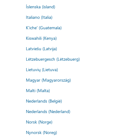
Íslenska (ísland)
Italiano (Italia)
K'iche' (Guatemala)
Kiswahili (Kenya)
Latviešu (Latvija)
Lëtzebuergesch (Lëtzebuerg)
Lietuvių (Lietuva)
Magyar (Magyarország)
Malti (Malta)
Nederlands (België)
Nederlands (Nederland)
Norsk (Norge)
Nynorsk (Noreg)