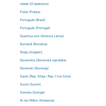
o'zbek (O'zbekiston)
Polski (Polska)
Português (Brasil)
Português (Portugal)
Quechua simi (America Latina)
Română (România)
Shqip (shqipëri)
Slovenčina (Slovenská republika)
Slovenski (Slovenija)
Srpski (Rep. Srbija i Rep. Crna Gora)
Suomi (Suomi)
Svenska (Sverige)
Te reo Māori (Aotearoa)