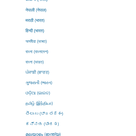
नेपाली (नेपाल)
मराठी (भारत)
हिन्दी (भारत)
অসমীয়া (ভাৰত)
বাংলা (বাংলাদেশ)
বাংলা (ভারত)
ਪੰਜਾਬੀ (ਭਾਰਤ)
ગુજરાતી (ભારત)
ଓଡ଼ିଆ (ଭାରତ)
தமிழ் (இந்தியா)
తెలుగు (భారతదేశం)
ಕನ್ನಡ (ಭಾರತ)
മലയാളം (ഇന്ത്യ)