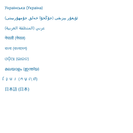
Українська (Україна)
ئۇيغۇر يېزىقى (جۇڭخۇا خەلق جۇمھۇرىيىتى)
عربي (المنطقة العربية)
नेपाली (नेपाल)
বাংলা (বাংলাদেশ)
ଓଡ଼ିଆ (ଭାରତ)
മലയാളം (ഇന്ത്യ)
ខ្មែរ (កម្ពុជា)
日本語 (日本)