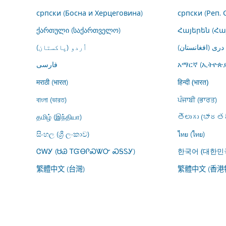
српски (Босна и Херцеговина)
српски (Реп. 
ქართული (საქართველო)
Հայերեն (Հ
درى (افغانستان)
اُردو (پاکستان)
فارسى
አማርኛ (ኢትዮጵያ
मराठी (भारत)
हिन्दी (भारत)
বাংলা (ভারত)
ਪੰਜਾਬੀ (ਭਾਰਤ)
தமிழ் (இந்தியா)
తెలుగు (భారతద
සිංහල (ශ්‍රී ලංකාව)
ไทย (ไทย)
ᏣᎳᎩ (ᏌᏊ ᎢᏳᎾᎵᏍᏔᏅ ᏍᎦᏚᎩ)
한국어 (대한민
繁體中文 (台灣)
繁體中文 (香港