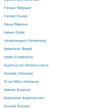
Français (Belgique)
Français (Suisse)
Hausa (Najeriya)
Italiano (Italia)
Lëtzebuergesch (Lëtzebuerg)
Nederlands (België)
o'zbek (O'zbekiston)
Quechua simi (America Latina)
Slovenski (Slovenija)
Te reo Māori (Aotearoa)
Valencià (Espanya)
Кыргызча (Кыргызстан)
Русский (Россия)