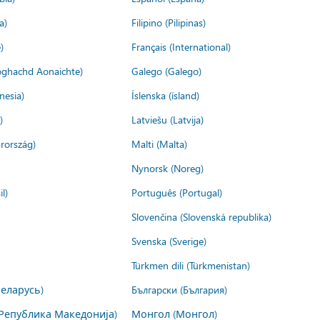
a)
Filipino (Pilipinas)
)
Français (International)
ìoghachd Aonaichte)
Galego (Galego)
nesia)
Íslenska (ísland)
)
Latviešu (Latvija)
rország)
Malti (Malta)
Nynorsk (Noreg)
l)
Português (Portugal)
Slovenčina (Slovenská republika)
Svenska (Sverige)
Türkmen dili (Türkmenistan)
Беларусь)
Български (България)
Република Македонија)
Монгол (Монгол)