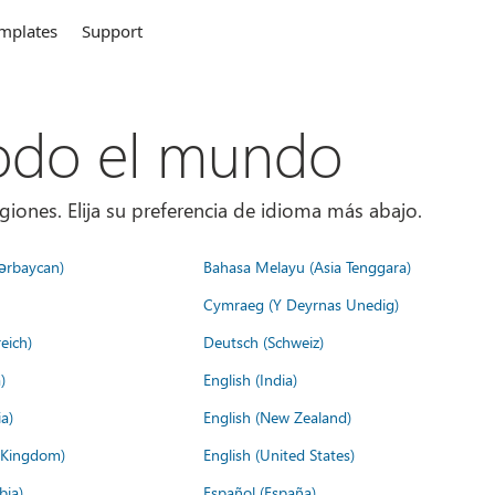
mplates
Support
todo el mundo
giones. Elija su preferencia de idioma más abajo.
ərbaycan)
Bahasa Melayu (Asia Tenggara)
Cymraeg (Y Deyrnas Unedig)
eich)
Deutsch (Schweiz)
)
English (India)
a)
English (New Zealand)
d Kingdom)
English (United States)
bia)
Español (España)