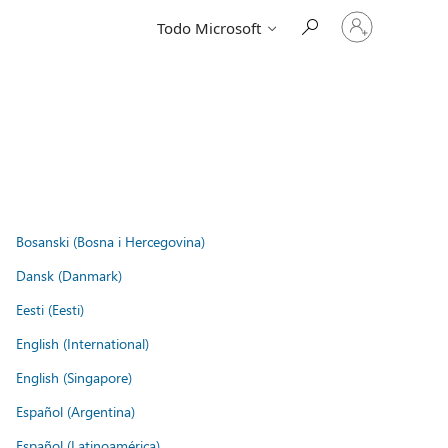
Iniciar
Todo Microsoft
sesión
en
tu
cuenta
Bosanski (Bosna i Hercegovina)
Dansk (Danmark)
Eesti (Eesti)
English (International)
English (Singapore)
Español (Argentina)
Español (Latinoamérica)