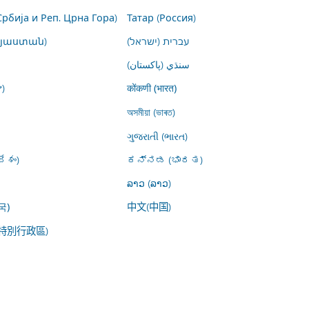
Србија и Реп. Црна Гора)
Татар (Россия)
այաստան)
עברית (ישראל)
سنڌي (پاکستان)
)
कोंकणी (भारत)
অসমীয়া (ভাৰত)
ગુજરાતી (ભારત)
ేశం)
ಕನ್ನಡ (ಭಾರತ)
ລາວ (ລາວ)
中文(中国)
국)
特別行政區)