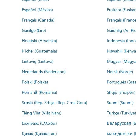
Español (México)
Euskara (Euskar
Français (Canada)
Français (France
Gaeilge (Éire)
Gàidhlig (An R
Hrvatski (Hrvatska)
Indonesia (Indo
K'iche' (Guatemala)
Kiswahili (Kenya
Lietuvių (Lietuva)
Magyar (Magya
Nederlands (Nederland)
Norsk (Norge)
Polski (Polska)
Português (Brasi
Română (România)
Shqip (shqipëri)
Srpski (Rep. Srbija i Rep. Crna Gora)
Suomi (Suomi)
Tiếng Việt (Việt Nam)
Türkçe (Türkiye)
Ελληνικά (Ελλάδα)
Беларуская (
Қазақ (Қазақстан)
македонски (