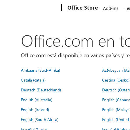
Microsoft
Office Store
Add-ins
Te
Office.com en 
Office.com está disponible en varios países y re
Afrikaans (Suid-Afrika)
Azərbaycan (Az
Català (català)
Čeština (Česko)
Deutsch (Deutschland)
Deutsch (Österr
English (Australia)
English (Canada
English (Ireland)
English (Malaysi
English (South Africa)
English (Unite
Español (Chile)
Español (Colom