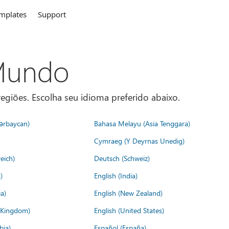
mplates
Support
 Mundo
egiões. Escolha seu idioma preferido abaixo.
ərbaycan)
Bahasa Melayu (Asia Tenggara)
Cymraeg (Y Deyrnas Unedig)
eich)
Deutsch (Schweiz)
)
English (India)
a)
English (New Zealand)
d Kingdom)
English (United States)
bia)
Español (España)