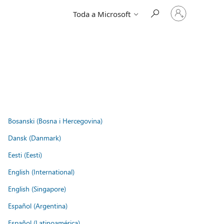
Entre
Toda a Microsoft
em
sua
conta
Bosanski (Bosna i Hercegovina)
Dansk (Danmark)
Eesti (Eesti)
English (International)
English (Singapore)
Español (Argentina)
Español (Latinoamérica)