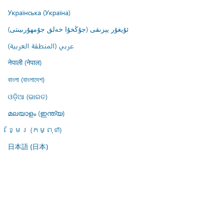
Українська (Україна)
ئۇيغۇر يېزىقى (جۇڭخۇا خەلق جۇمھۇرىيىتى)
عربي (المنطقة العربية)
नेपाली (नेपाल)
বাংলা (বাংলাদেশ)
ଓଡ଼ିଆ (ଭାରତ)
മലയാളം (ഇന്ത്യ)
ខ្មែរ (កម្ពុជា)
日本語 (日本)