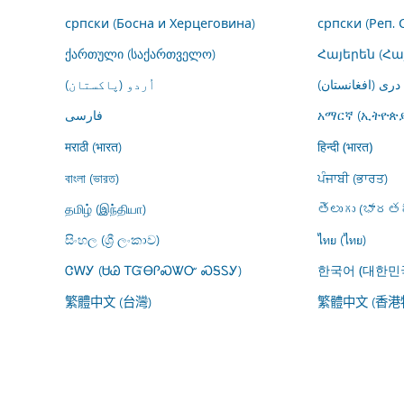
српски (Босна и Херцеговина)
српски (Реп. 
ქართული (საქართველო)
Հայերեն (Հ
درى (افغانستان)
اُردو (پاکستان)
فارسى
አማርኛ (ኢትዮጵያ
मराठी (भारत)
हिन्दी (भारत)
বাংলা (ভারত)
ਪੰਜਾਬੀ (ਭਾਰਤ)
தமிழ் (இந்தியா)
తెలుగు (భారతద
සිංහල (ශ්‍රී ලංකාව)
ไทย (ไทย)
ᏣᎳᎩ (ᏌᏊ ᎢᏳᎾᎵᏍᏔᏅ ᏍᎦᏚᎩ)
한국어 (대한민
繁體中文 (台灣)
繁體中文 (香港