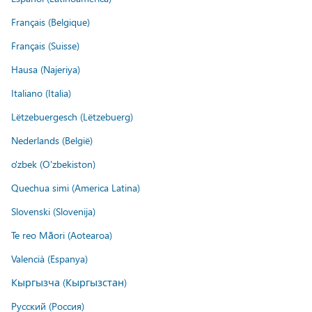
Français (Belgique)
Français (Suisse)
Hausa (Najeriya)
Italiano (Italia)
Lëtzebuergesch (Lëtzebuerg)
Nederlands (België)
o'zbek (O'zbekiston)
Quechua simi (America Latina)
Slovenski (Slovenija)
Te reo Māori (Aotearoa)
Valencià (Espanya)
Кыргызча (Кыргызстан)
Русский (Россия)