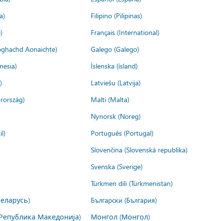
a)
Filipino (Pilipinas)
)
Français (International)
ìoghachd Aonaichte)
Galego (Galego)
nesia)
Íslenska (ísland)
)
Latviešu (Latvija)
rország)
Malti (Malta)
Nynorsk (Noreg)
l)
Português (Portugal)
Slovenčina (Slovenská republika)
Svenska (Sverige)
Türkmen dili (Türkmenistan)
Беларусь)
Български (България)
Република Македонија)
Монгол (Монгол)