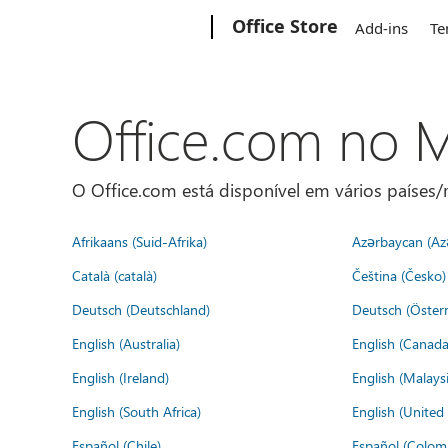
Microsoft
Office Store
Add-ins
Te
Office.com no
O Office.com está disponível em vários países/r
Afrikaans (Suid-Afrika)
Azərbaycan (Az
Català (català)
Čeština (Česko)
Deutsch (Deutschland)
Deutsch (Österr
English (Australia)
English (Canada
English (Ireland)
English (Malaysi
English (South Africa)
English (Unite
Español (Chile)
Español (Colom