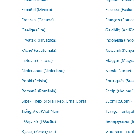
Español (México)
Euskara (Euskar
Français (Canada)
Français (France
Gaeilge (Éire)
Gàidhlig (An R
Hrvatski (Hrvatska)
Indonesia (Indo
K'iche' (Guatemala)
Kiswahili (Kenya
Lietuvių (Lietuva)
Magyar (Magya
Nederlands (Nederland)
Norsk (Norge)
Polski (Polska)
Português (Brasi
Română (România)
Shqip (shqipëri)
Srpski (Rep. Srbija i Rep. Crna Gora)
Suomi (Suomi)
Tiếng Việt (Việt Nam)
Türkçe (Türkiye)
Ελληνικά (Ελλάδα)
Беларуская (
Қазақ (Қазақстан)
македонски (