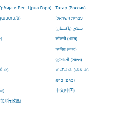
Србија и Реп. Црна Гора)
Татар (Россия)
այաստան)
עברית (ישראל)
سنڌي (پاکستان)
)
कोंकणी (भारत)
অসমীয়া (ভাৰত)
ગુજરાતી (ભારત)
ేశం)
ಕನ್ನಡ (ಭಾರತ)
ລາວ (ລາວ)
中文(中国)
국)
特別行政區)