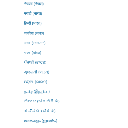
नेपाली (नेपाल)
मराठी (भारत)
हिन्दी (भारत)
অসমীয়া (ভাৰত)
বাংলা (বাংলাদেশ)
বাংলা (ভারত)
ਪੰਜਾਬੀ (ਭਾਰਤ)
ગુજરાતી (ભારત)
ଓଡ଼ିଆ (ଭାରତ)
தமிழ் (இந்தியா)
తెలుగు (భారతదేశం)
ಕನ್ನಡ (ಭಾರತ)
മലയാളം (ഇന്ത്യ)