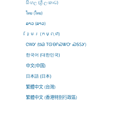
සිංහල (ශ්‍රී ලංකාව)
ไทย (ไทย)
ລາວ (ລາວ)
ខ្មែរ (កម្ពុជា)
ᏣᎳᎩ (ᏌᏊ ᎢᏳᎾᎵᏍᏔᏅ ᏍᎦᏚᎩ)
한국어 (대한민국)
中文(中国)
日本語 (日本)
繁體中文 (台灣)
繁體中文 (香港特別行政區)