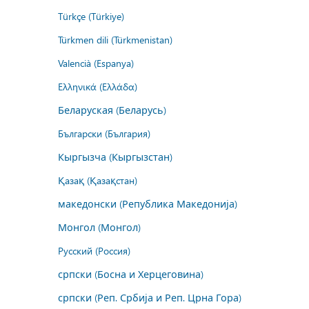
Türkçe (Türkiye)
Türkmen dili (Türkmenistan)
Valencià (Espanya)
Ελληνικά (Ελλάδα)
Беларуская (Беларусь)
Български (България)
Кыргызча (Кыргызстан)
Қазақ (Қазақстан)
македонски (Република Македонија)
Монгол (Монгол)
Русский (Россия)
српски (Босна и Херцеговина)
српски (Реп. Србија и Реп. Црна Гора)