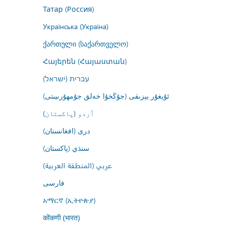
Татар (Россия)
Українська (Україна)
ქართული (საქართველო)
Հայերեն (Հայաստան)
עברית (ישראל)
ئۇيغۇر يېزىقى (جۇڭخۇا خەلق جۇمھۇرىيىتى)
اُردو (پاکستان)
درى (افغانستان)
سنڌي (پاکستان)
عربي (المنطقة العربية)
فارسى
አማርኛ (ኢትዮጵያ)
कोंकणी (भारत)