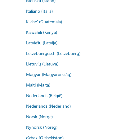
Íslenska (ísland)
Italiano (Italia)
K'iche' (Guatemala)
Kiswahili (Kenya)
Latviešu (Latvija)
Lëtzebuergesch (Lëtzebuerg)
Lietuvių (Lietuva)
Magyar (Magyarország)
Malti (Malta)
Nederlands (België)
Nederlands (Nederland)
Norsk (Norge)
Nynorsk (Noreg)
o'zbek (O'zbekiston)