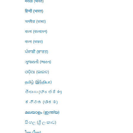
मराठी (भारत)
हिन्दी (भारत)
অসমীয়া (ভাৰত)
বাংলা (বাংলাদেশ)
বাংলা (ভারত)
ਪੰਜਾਬੀ (ਭਾਰਤ)
ગુજરાતી (ભારત)
ଓଡ଼ିଆ (ଭାରତ)
தமிழ் (இந்தியா)
తెలుగు (భారతదేశం)
ಕನ್ನಡ (ಭಾರತ)
മലയാളം (ഇന്ത്യ)
සිංහල (ශ්‍රී ලංකාව)
ไทย (ไทย)