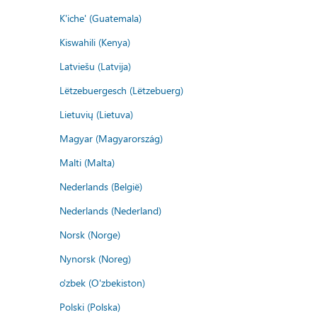
K'iche' (Guatemala)
Kiswahili (Kenya)
Latviešu (Latvija)
Lëtzebuergesch (Lëtzebuerg)
Lietuvių (Lietuva)
Magyar (Magyarország)
Malti (Malta)
Nederlands (België)
Nederlands (Nederland)
Norsk (Norge)
Nynorsk (Noreg)
o'zbek (O'zbekiston)
Polski (Polska)