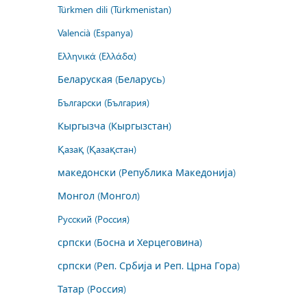
Türkmen dili (Türkmenistan)
Valencià (Espanya)
Ελληνικά (Ελλάδα)
Беларуская (Беларусь)
Български (България)
Кыргызча (Кыргызстан)
Қазақ (Қазақстан)
македонски (Република Македонија)
Монгол (Монгол)
Русский (Россия)
српски (Босна и Херцеговина)
српски (Реп. Србија и Реп. Црна Гора)
Татар (Россия)