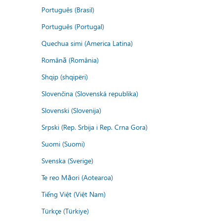
Português (Brasil)
Português (Portugal)
Quechua simi (America Latina)
Română (România)
Shqip (shqipëri)
Slovenčina (Slovenská republika)
Slovenski (Slovenija)
Srpski (Rep. Srbija i Rep. Crna Gora)
Suomi (Suomi)
Svenska (Sverige)
Te reo Māori (Aotearoa)
Tiếng Việt (Việt Nam)
Türkçe (Türkiye)