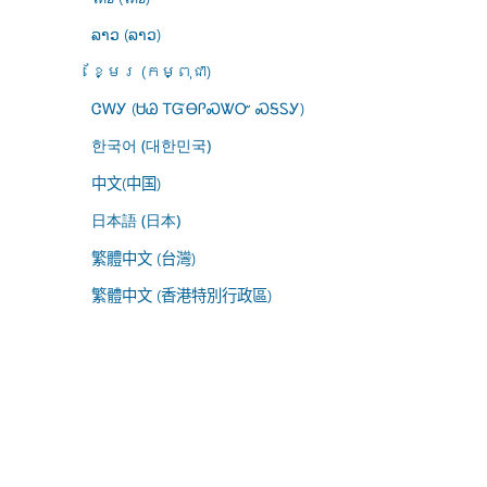
ລາວ (ລາວ)
ខ្មែរ (កម្ពុជា)
ᏣᎳᎩ (ᏌᏊ ᎢᏳᎾᎵᏍᏔᏅ ᏍᎦᏚᎩ)
한국어 (대한민국)
中文(中国)
日本語 (日本)
繁體中文 (台灣)
繁體中文 (香港特別行政區)