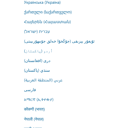
Українська (Україна)
ქართული (საქართველო)
Հայերեն (Հայաստան)
עברית (ישראל)
ئۇيغۇر يېزىقى (جۇڭخۇا خەلق جۇمھۇرىيىتى)
اُردو (پاکستان)
درى (افغانستان)
سنڌي (پاکستان)
عربي (المنطقة العربية)
فارسى
አማርኛ (ኢትዮጵያ)
कोंकणी (भारत)
नेपाली (नेपाल)