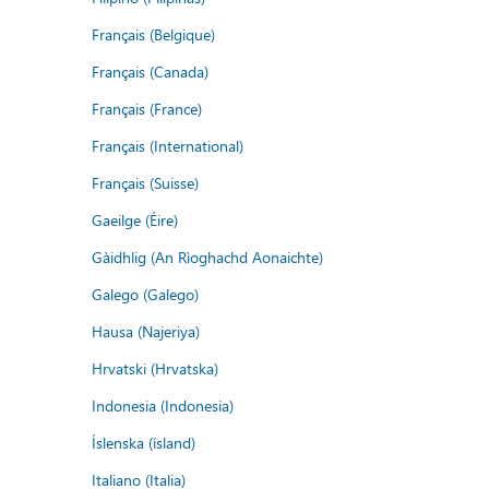
Français (Belgique)
Français (Canada)
Français (France)
Français (International)
Français (Suisse)
Gaeilge (Éire)
Gàidhlig (An Rìoghachd Aonaichte)
Galego (Galego)
Hausa (Najeriya)
Hrvatski (Hrvatska)
Indonesia (Indonesia)
Íslenska (ísland)
Italiano (Italia)