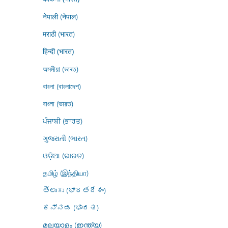
नेपाली (नेपाल)
मराठी (भारत)
हिन्दी (भारत)
অসমীয়া (ভাৰত)
বাংলা (বাংলাদেশ)
বাংলা (ভারত)
ਪੰਜਾਬੀ (ਭਾਰਤ)
ગુજરાતી (ભારત)
ଓଡ଼ିଆ (ଭାରତ)
தமிழ் (இந்தியா)
తెలుగు (భారతదేశం)
ಕನ್ನಡ (ಭಾರತ)
മലയാളം (ഇന്ത്യ)