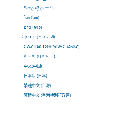
සිංහල (ශ්‍රී ලංකාව)
ไทย (ไทย)
ລາວ (ລາວ)
ខ្មែរ (កម្ពុជា)
ᏣᎳᎩ (ᏌᏊ ᎢᏳᎾᎵᏍᏔᏅ ᏍᎦᏚᎩ)
한국어 (대한민국)
中文(中国)
日本語 (日本)
繁體中文 (台灣)
繁體中文 (香港特別行政區)