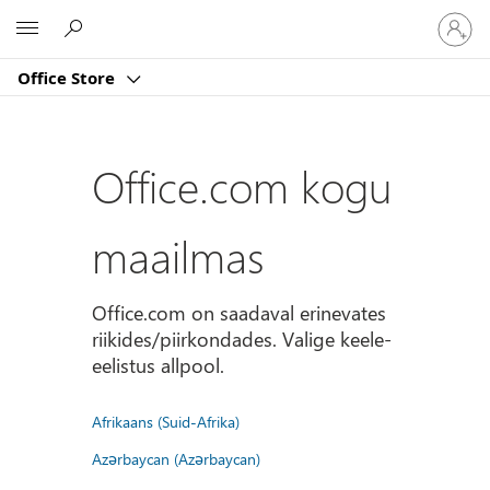
Logige
Microsoft
sisse
oma
Office Store
kontole
Office.com kogu
maailmas
Office.com on saadaval erinevates
riikides/piirkondades. Valige keele-
eelistus allpool.
Afrikaans (Suid-Afrika)
Azərbaycan (Azərbaycan)