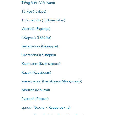
Tiếng Việt (Việt Nam)
Türkçe (Türkiye)
Türkmen dili (Türkmenistan)
Valencià (Espanya)
Ελληνικά (Ελλάδα)
Беларуская (Беларусь)
Български (България)
Кыргызча (Кыргызстан)
Қазақ (Қазақстан)
македонски (Република Македонија)
Монгол (Монгол)
Русский (Россия)
српски (Босна и Херцеговина)