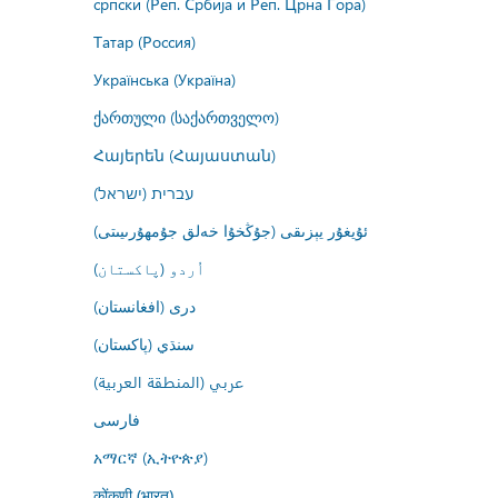
српски (Реп. Србија и Реп. Црна Гора)
Татар (Россия)
Українська (Україна)
ქართული (საქართველო)
Հայերեն (Հայաստան)
עברית (ישראל)
ئۇيغۇر يېزىقى (جۇڭخۇا خەلق جۇمھۇرىيىتى)
اُردو (پاکستان)
درى (افغانستان)
سنڌي (پاکستان)
عربي (المنطقة العربية)
فارسى
አማርኛ (ኢትዮጵያ)
कोंकणी (भारत)