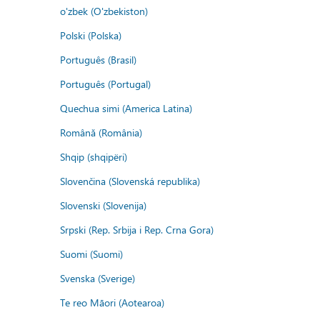
o'zbek (O'zbekiston)
Polski (Polska)
Português (Brasil)
Português (Portugal)
Quechua simi (America Latina)
Română (România)
Shqip (shqipëri)
Slovenčina (Slovenská republika)
Slovenski (Slovenija)
Srpski (Rep. Srbija i Rep. Crna Gora)
Suomi (Suomi)
Svenska (Sverige)
Te reo Māori (Aotearoa)