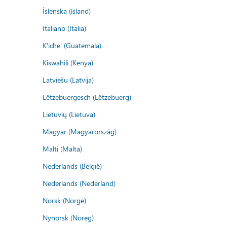
Íslenska (ísland)
Italiano (Italia)
K'iche' (Guatemala)
Kiswahili (Kenya)
Latviešu (Latvija)
Lëtzebuergesch (Lëtzebuerg)
Lietuvių (Lietuva)
Magyar (Magyarország)
Malti (Malta)
Nederlands (België)
Nederlands (Nederland)
Norsk (Norge)
Nynorsk (Noreg)