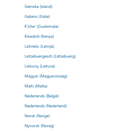
Íslenska (ísland)
Italiano (Italia)
K'iche' (Guatemala)
Kiswahili (Kenya)
Latviešu (Latvija)
Lëtzebuergesch (Lëtzebuerg)
Lietuvių (Lietuva)
Magyar (Magyarország)
Malti (Malta)
Nederlands (België)
Nederlands (Nederland)
Norsk (Norge)
Nynorsk (Noreg)