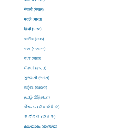
नेपाली (नेपाल)
मराठी (भारत)
हिन्दी (भारत)
অসমীয়া (ভাৰত)
বাংলা (বাংলাদেশ)
বাংলা (ভারত)
ਪੰਜਾਬੀ (ਭਾਰਤ)
ગુજરાતી (ભારત)
ଓଡ଼ିଆ (ଭାରତ)
தமிழ் (இந்தியா)
తెలుగు (భారతదేశం)
ಕನ್ನಡ (ಭಾರತ)
മലയാളം (ഇന്ത്യ)