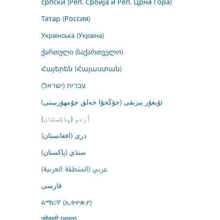
српски (Реп. Србија и Реп. Црна Гора)
Татар (Россия)
Українська (Україна)
ქართული (საქართველო)
Հայերեն (Հայաստան)
עברית (ישראל)
ئۇيغۇر يېزىقى (جۇڭخۇا خەلق جۇمھۇرىيىتى)
اُردو (پاکستان)
درى (افغانستان)
سنڌي (پاکستان)
عربي (المنطقة العربية)
فارسى
አማርኛ (ኢትዮጵያ)
कोंकणी (भारत)