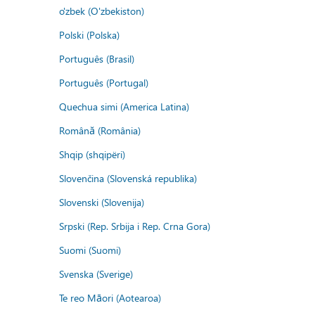
o'zbek (O'zbekiston)
Polski (Polska)
Português (Brasil)
Português (Portugal)
Quechua simi (America Latina)
Română (România)
Shqip (shqipëri)
Slovenčina (Slovenská republika)
Slovenski (Slovenija)
Srpski (Rep. Srbija i Rep. Crna Gora)
Suomi (Suomi)
Svenska (Sverige)
Te reo Māori (Aotearoa)