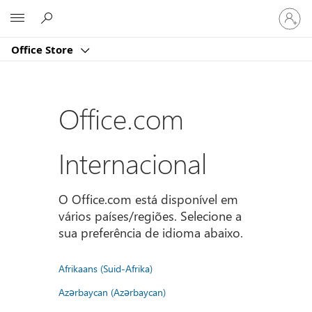
Iniciar
Microsoft
sessão
na
Office Store
conta
Office.com
Internacional
O Office.com está disponível em
vários países/regiões. Selecione a
sua preferência de idioma abaixo.
Afrikaans (Suid-Afrika)
Azərbaycan (Azərbaycan)