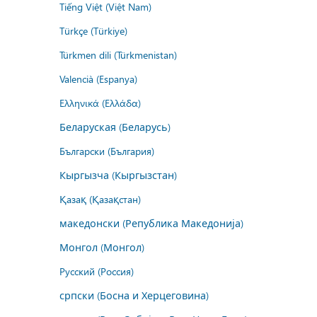
Tiếng Việt (Việt Nam)
Türkçe (Türkiye)
Türkmen dili (Türkmenistan)
Valencià (Espanya)
Ελληνικά (Ελλάδα)
Беларуская (Беларусь)
Български (България)
Кыргызча (Кыргызстан)
Қазақ (Қазақстан)
македонски (Република Македонија)
Монгол (Монгол)
Русский (Россия)
српски (Босна и Херцеговина)