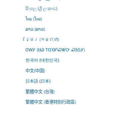
සිංහල (ශ්‍රී ලංකාව)
ไทย (ไทย)
ລາວ (ລາວ)
ខ្មែរ (កម្ពុជា)
ᏣᎳᎩ (ᏌᏊ ᎢᏳᎾᎵᏍᏔᏅ ᏍᎦᏚᎩ)
한국어 (대한민국)
中文(中国)
日本語 (日本)
繁體中文 (台灣)
繁體中文 (香港特別行政區)