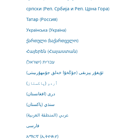
српски (Реп. Србија и Реп. Црна Гора)
Татар (Россия)
Українська (Україна)
ქართული (საქართველო)
Հայերեն (Հայաստան)
עברית (ישראל)
ئۇيغۇر يېزىقى (جۇڭخۇا خەلق جۇمھۇرىيىتى)
اُردو (پاکستان)
درى (افغانستان)
سنڌي (پاکستان)
عربي (المنطقة العربية)
فارسى
አማርኛ (ኢትዮጵያ)