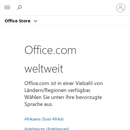
Bei
Microsoft
Ihrem
Konto
Office Store
anmeld
Office.com
weltweit
Office.com ist in einer Vielzahl von
Ländern/Regionen verfügbar.
Wählen Sie unten Ihre bevorzugte
Sprache aus.
Afrikaans (Suid-Afrika)
Azərbaycan (Azərbaycan)