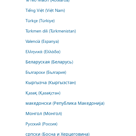
Tiếng Việt (Việt Nam)
Türkçe (Türkiye)
Türkmen dili (Türkmenistan)
Valencià (Espanya)
Ελληνικά (Ελλάδα)
Беларуская (Беларусь)
Български (България)
Кыргызча (Кыргызстан)
Қазақ (Қазақстан)
македонски (Република Македонија)
Монгол (Монгол)
Русский (Россия)
српски (Босна и Херцеговина)