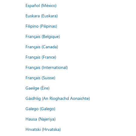
Español (México)
Euskara (Euskara)
Filipino (Pilipinas)
Français (Belgique)
Français (Canada)
Français (France)
Français (International)
Français (Suisse)
Gaeilge (Éire)
Gàidhlig (An Rìoghachd Aonaichte)
Galego (Galego)
Hausa (Najeriya)
Hrvatski (Hrvatska)