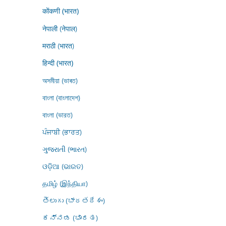
कोंकणी (भारत)
नेपाली (नेपाल)
मराठी (भारत)
हिन्दी (भारत)
অসমীয়া (ভাৰত)
বাংলা (বাংলাদেশ)
বাংলা (ভারত)
ਪੰਜਾਬੀ (ਭਾਰਤ)
ગુજરાતી (ભારત)
ଓଡ଼ିଆ (ଭାରତ)
தமிழ் (இந்தியா)
తెలుగు (భారతదేశం)
ಕನ್ನಡ (ಭಾರತ)