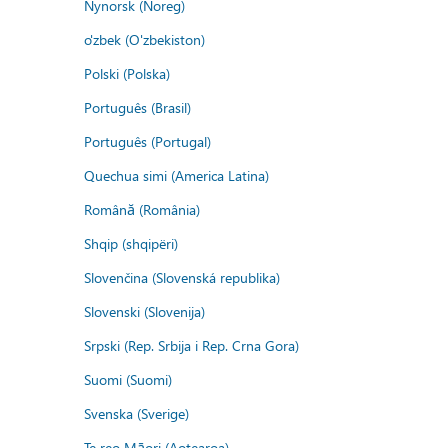
Nynorsk (Noreg)
o'zbek (O'zbekiston)
Polski (Polska)
Português (Brasil)
Português (Portugal)
Quechua simi (America Latina)
Română (România)
Shqip (shqipëri)
Slovenčina (Slovenská republika)
Slovenski (Slovenija)
Srpski (Rep. Srbija i Rep. Crna Gora)
Suomi (Suomi)
Svenska (Sverige)
Te reo Māori (Aotearoa)