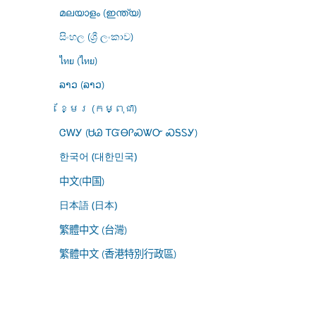
മലയാളം (ഇന്ത്യ)
සිංහල (ශ්‍රී ලංකාව)
ไทย (ไทย)
ລາວ (ລາວ)
ខ្មែរ (កម្ពុជា)
ᏣᎳᎩ (ᏌᏊ ᎢᏳᎾᎵᏍᏔᏅ ᏍᎦᏚᎩ)
한국어 (대한민국)
中文(中国)
日本語 (日本)
繁體中文 (台灣)
繁體中文 (香港特別行政區)