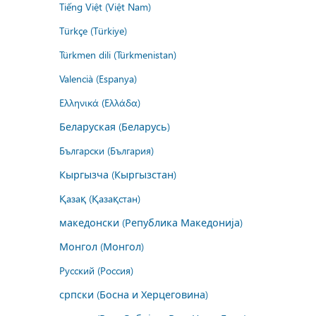
Tiếng Việt (Việt Nam)
Türkçe (Türkiye)
Türkmen dili (Türkmenistan)
Valencià (Espanya)
Ελληνικά (Ελλάδα)
Беларуская (Беларусь)
Български (България)
Кыргызча (Кыргызстан)
Қазақ (Қазақстан)
македонски (Република Македонија)
Монгол (Монгол)
Русский (Россия)
српски (Босна и Херцеговина)