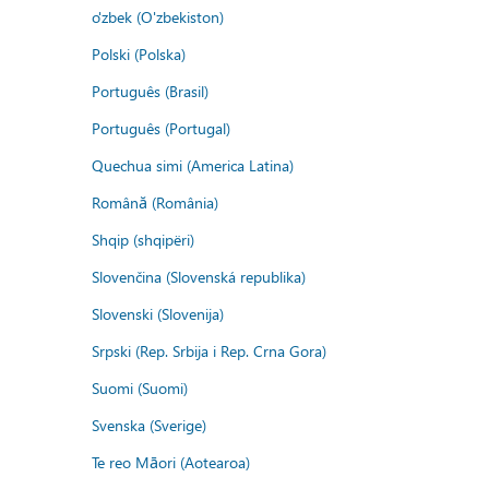
o'zbek (O'zbekiston)
Polski (Polska)
Português (Brasil)
Português (Portugal)
Quechua simi (America Latina)
Română (România)
Shqip (shqipëri)
Slovenčina (Slovenská republika)
Slovenski (Slovenija)
Srpski (Rep. Srbija i Rep. Crna Gora)
Suomi (Suomi)
Svenska (Sverige)
Te reo Māori (Aotearoa)