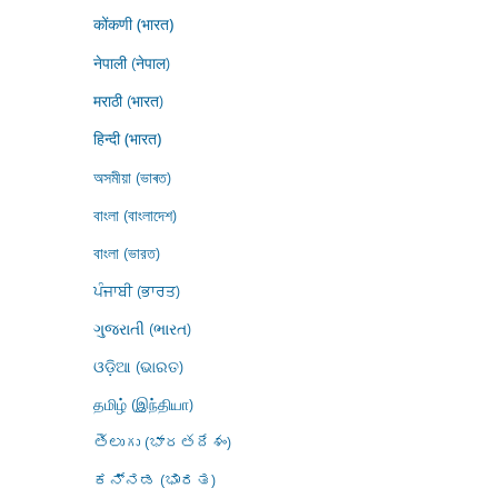
कोंकणी (भारत)
नेपाली (नेपाल)
मराठी (भारत)
हिन्दी (भारत)
অসমীয়া (ভাৰত)
বাংলা (বাংলাদেশ)
বাংলা (ভারত)
ਪੰਜਾਬੀ (ਭਾਰਤ)
ગુજરાતી (ભારત)
ଓଡ଼ିଆ (ଭାରତ)
தமிழ் (இந்தியா)
తెలుగు (భారతదేశం)
ಕನ್ನಡ (ಭಾರತ)