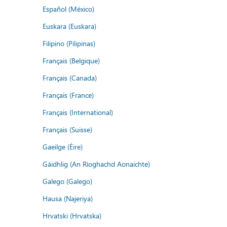
Español (México)
Euskara (Euskara)
Filipino (Pilipinas)
Français (Belgique)
Français (Canada)
Français (France)
Français (International)
Français (Suisse)
Gaeilge (Éire)
Gàidhlig (An Rìoghachd Aonaichte)
Galego (Galego)
Hausa (Najeriya)
Hrvatski (Hrvatska)