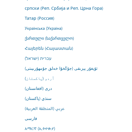
српски (Реп. Србија и Реп. Црна Гора)
Татар (Россия)
Українська (Україна)
ქართული (საქართველო)
Հայերեն (Հայաստան)
עברית (ישראל)
ئۇيغۇر يېزىقى (جۇڭخۇا خەلق جۇمھۇرىيىتى)
اُردو (پاکستان)
درى (افغانستان)
سنڌي (پاکستان)
عربي (المنطقة العربية)
فارسى
አማርኛ (ኢትዮጵያ)