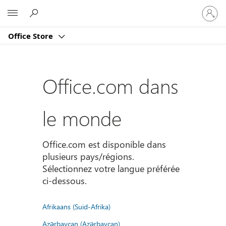
Connect
Microsoft
vous
à
Office Store
votre
compte
Office.com dans
le monde
Office.com est disponible dans
plusieurs pays/régions.
Sélectionnez votre langue préférée
ci-dessous.
Afrikaans (Suid-Afrika)
Azərbaycan (Azərbaycan)