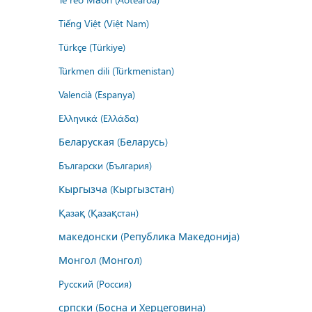
Tiếng Việt (Việt Nam)
Türkçe (Türkiye)
Türkmen dili (Türkmenistan)
Valencià (Espanya)
Ελληνικά (Ελλάδα)
Беларуская (Беларусь)
Български (България)
Кыргызча (Кыргызстан)
Қазақ (Қазақстан)
македонски (Република Македонија)
Монгол (Монгол)
Русский (Россия)
српски (Босна и Херцеговина)