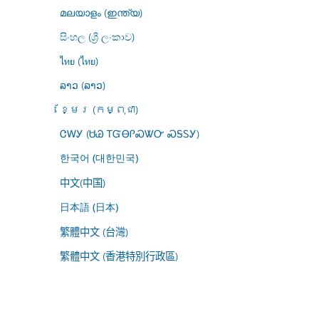
മലയാളം (ഇന്ത്യ)
සිංහල (ශ්‍රී ලංකාව)
ไทย (ไทย)
ລາວ (ລາວ)
ខ្មែរ (កម្ពុជា)
ᏣᎳᎩ (ᏌᏊ ᎢᏳᎾᎵᏍᏔᏅ ᏍᎦᏚᎩ)
한국어 (대한민국)
中文(中国)
日本語 (日本)
繁體中文 (台灣)
繁體中文 (香港特別行政區)