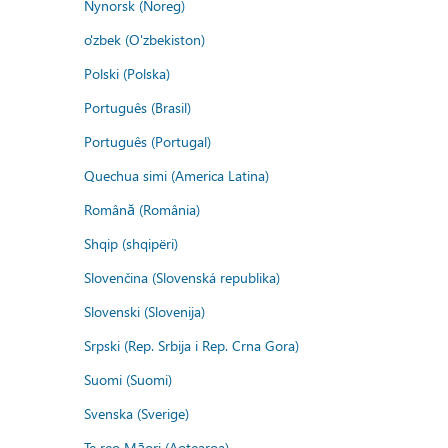
Nynorsk (Noreg)
o'zbek (O'zbekiston)
Polski (Polska)
Português (Brasil)
Português (Portugal)
Quechua simi (America Latina)
Română (România)
Shqip (shqipëri)
Slovenčina (Slovenská republika)
Slovenski (Slovenija)
Srpski (Rep. Srbija i Rep. Crna Gora)
Suomi (Suomi)
Svenska (Sverige)
Te reo Māori (Aotearoa)