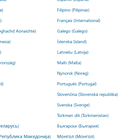
a)
Filipino (Pilipinas)
)
Français (International)
ìoghachd Aonaichte)
Galego (Galego)
nesia)
Íslenska (ísland)
)
Latviešu (Latvija)
rország)
Malti (Malta)
Nynorsk (Noreg)
l)
Português (Portugal)
Slovenčina (Slovenská republika)
Svenska (Sverige)
Türkmen dili (Türkmenistan)
Беларусь)
Български (България)
Република Македонија)
Монгол (Монгол)