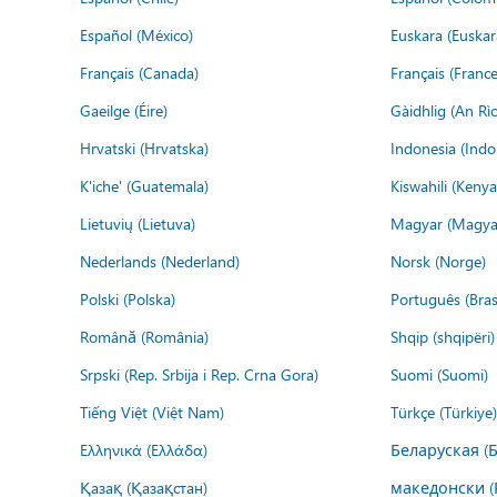
Español (México)
Euskara (Euskar
Français (Canada)
Français (France
Gaeilge (Éire)
Gàidhlig (An R
Hrvatski (Hrvatska)
Indonesia (Indo
K'iche' (Guatemala)
Kiswahili (Kenya
Lietuvių (Lietuva)
Magyar (Magya
Nederlands (Nederland)
Norsk (Norge)
Polski (Polska)
Português (Brasi
Română (România)
Shqip (shqipëri)
Srpski (Rep. Srbija i Rep. Crna Gora)
Suomi (Suomi)
Tiếng Việt (Việt Nam)
Türkçe (Türkiye)
Ελληνικά (Ελλάδα)
Беларуская (
Қазақ (Қазақстан)
македонски (