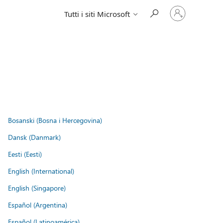
Accedi
Tutti i siti Microsoft
con
il
tuo
account
Bosanski (Bosna i Hercegovina)
Dansk (Danmark)
Eesti (Eesti)
English (International)
English (Singapore)
Español (Argentina)
Español (Latinoamérica)