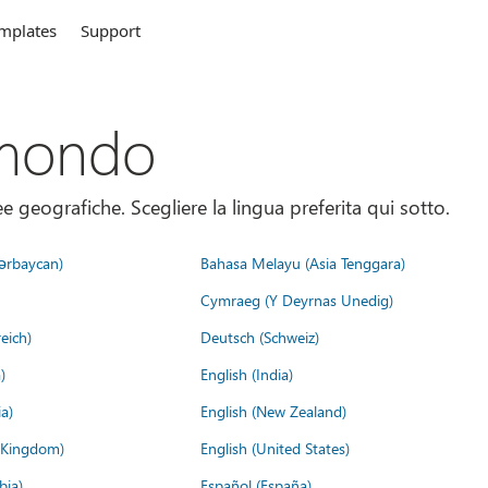
mplates
Support
 mondo
 geografiche. Scegliere la lingua preferita qui sotto.
ərbaycan)
Bahasa Melayu (Asia Tenggara)
Cymraeg (Y Deyrnas Unedig)
eich)
Deutsch (Schweiz)
)
English (India)
a)
English (New Zealand)
d Kingdom)
English (United States)
bia)
Español (España)