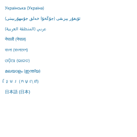
Українська (Україна)
ئۇيغۇر يېزىقى (جۇڭخۇا خەلق جۇمھۇرىيىتى)
عربي (المنطقة العربية)
नेपाली (नेपाल)
বাংলা (বাংলাদেশ)
ଓଡ଼ିଆ (ଭାରତ)
മലയാളം (ഇന്ത്യ)
ខ្មែរ (កម្ពុជា)
日本語 (日本)