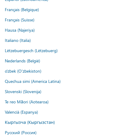
Français (Belgique)
Français (Suisse)
Hausa (Najeriya)
Italiano (Italia)
Lëtzebuergesch (Lëtzebuerg)
Nederlands (België)
o'zbek (O'zbekiston)
Quechua simi (America Latina)
Slovenski (Slovenija)
Te reo Māori (Aotearoa)
Valencià (Espanya)
Кыргызча (Кыргызстан)
Русский (Россия)