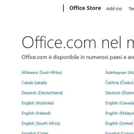
Microsoft
Office Store
Add-ins
Te
Office.com nel
Office.com è disponibile in numerosi paesi e aree
Afrikaans (Suid-Afrika)
Azərbaycan (Az
Català (català)
Čeština (Česko)
Deutsch (Deutschland)
Deutsch (Österr
English (Australia)
English (Canada
English (Ireland)
English (Malaysi
English (South Africa)
English (Unite
Español (Chile)
Español (Colom