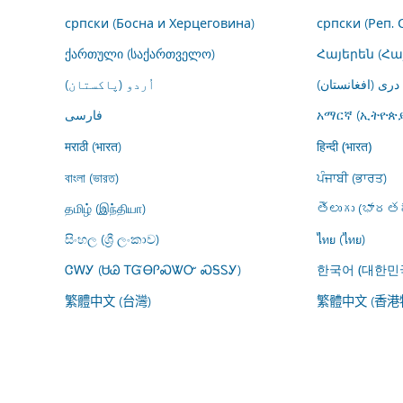
српски (Босна и Херцеговина)
српски (Реп. 
ქართული (საქართველო)
Հայերեն (Հ
درى (افغانستان)
اُردو (پاکستان)
فارسى
አማርኛ (ኢትዮጵያ
मराठी (भारत)
हिन्दी (भारत)
বাংলা (ভারত)
ਪੰਜਾਬੀ (ਭਾਰਤ)
தமிழ் (இந்தியா)
తెలుగు (భారతద
සිංහල (ශ්‍රී ලංකාව)
ไทย (ไทย)
ᏣᎳᎩ (ᏌᏊ ᎢᏳᎾᎵᏍᏔᏅ ᏍᎦᏚᎩ)
한국어 (대한민
繁體中文 (台灣)
繁體中文 (香港