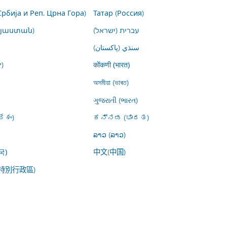
Србија и Реп. Црна Гора)
Татар (Россия)
այաստան)
עברית (ישראל)
سنڌي (پاکستان)
)
कोंकणी (भारत)
অসমীয়া (ভাৰত)
ગુજરાતી (ભારત)
ేశం)
ಕನ್ನಡ (ಭಾರತ)
ລາວ (ລາວ)
中文(中国)
국)
特別行政區)