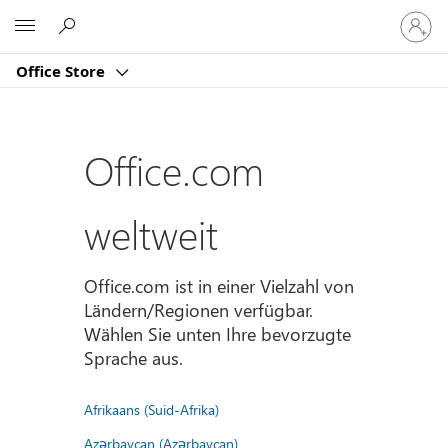
Bei
Microsoft
Ihrem
Konto
Office Store
anmeld
Office.com
weltweit
Office.com ist in einer Vielzahl von
Ländern/Regionen verfügbar.
Wählen Sie unten Ihre bevorzugte
Sprache aus.
Afrikaans (Suid-Afrika)
Azərbaycan (Azərbaycan)