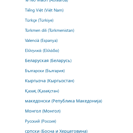
Tiếng Việt (Việt Nam)
Türkçe (Türkiye)
Türkmen dili (Türkmenistan)
Valencià (Espanya)
Ελληνικά (Ελλάδα)
Беларуская (Беларусь)
Български (България)
Кыргызча (Кыргызстан)
Қазақ (Қазақстан)
македонски (Република Македонија)
Монгол (Монгол)
Русский (Россия)
српски (Босна и Херцеговина)