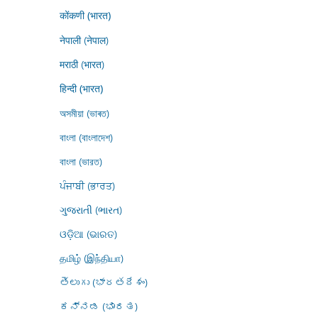
कोंकणी (भारत)
नेपाली (नेपाल)
मराठी (भारत)
हिन्दी (भारत)
অসমীয়া (ভাৰত)
বাংলা (বাংলাদেশ)
বাংলা (ভারত)
ਪੰਜਾਬੀ (ਭਾਰਤ)
ગુજરાતી (ભારત)
ଓଡ଼ିଆ (ଭାରତ)
தமிழ் (இந்தியா)
తెలుగు (భారతదేశం)
ಕನ್ನಡ (ಭಾರತ)