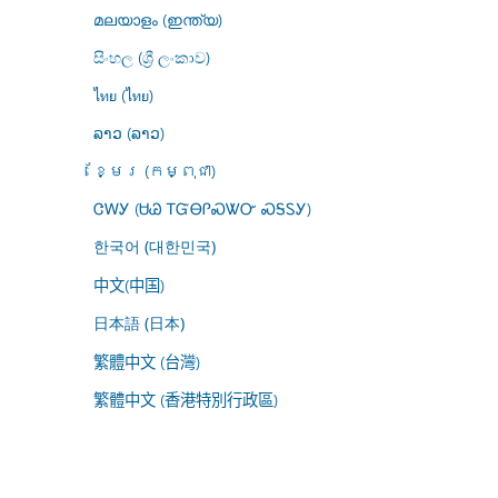
മലയാളം (ഇന്ത്യ)
සිංහල (ශ්‍රී ලංකාව)
ไทย (ไทย)
ລາວ (ລາວ)
ខ្មែរ (កម្ពុជា)
ᏣᎳᎩ (ᏌᏊ ᎢᏳᎾᎵᏍᏔᏅ ᏍᎦᏚᎩ)
한국어 (대한민국)
中文(中国)
日本語 (日本)
繁體中文 (台灣)
繁體中文 (香港特別行政區)