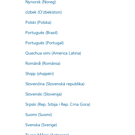
Nynorsk (Noreg)
o'zbek (O'zbekiston)
Polski (Polska)
Português (Brasil)
Português (Portugal)
Quechua simi (America Latina)
Română (România)
Shqip (shqipëri)
Slovenčina (Slovenská republika)
Slovenski (Slovenija)
Srpski (Rep. Srbija i Rep. Crna Gora)
Suomi (Suomi)
Svenska (Sverige)
Te reo Māori (Aotearoa)