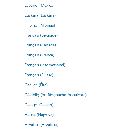
Español (México)
Euskara (Euskara)
Filipino (Pilipinas)
Français (Belgique)
Français (Canada)
Français (France)
Français (International)
Français (Suisse)
Gaeilge (Éire)
Gàidhlig (An Rìoghachd Aonaichte)
Galego (Galego)
Hausa (Najeriya)
Hrvatski (Hrvatska)