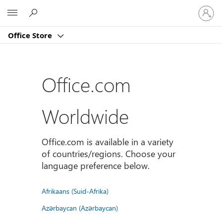
Sign
Microsoft
in
to
Office Store
your
account
Office.com
Worldwide
Office.com is available in a variety
of countries/regions. Choose your
language preference below.
Afrikaans (Suid-Afrika)
Azərbaycan (Azərbaycan)