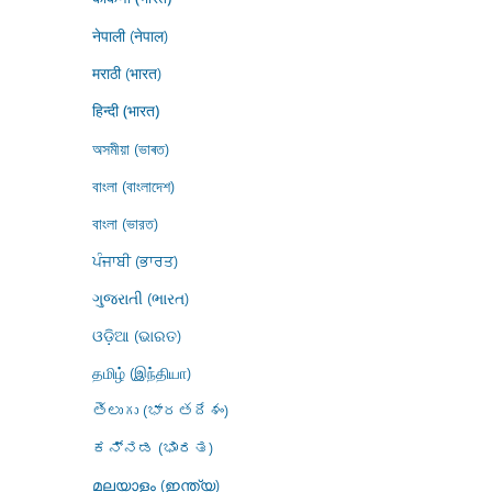
नेपाली (नेपाल)
मराठी (भारत)
हिन्दी (भारत)
অসমীয়া (ভাৰত)
বাংলা (বাংলাদেশ)
বাংলা (ভারত)
ਪੰਜਾਬੀ (ਭਾਰਤ)
ગુજરાતી (ભારત)
ଓଡ଼ିଆ (ଭାରତ)
தமிழ் (இந்தியா)
తెలుగు (భారతదేశం)
ಕನ್ನಡ (ಭಾರತ)
മലയാളം (ഇന്ത്യ)