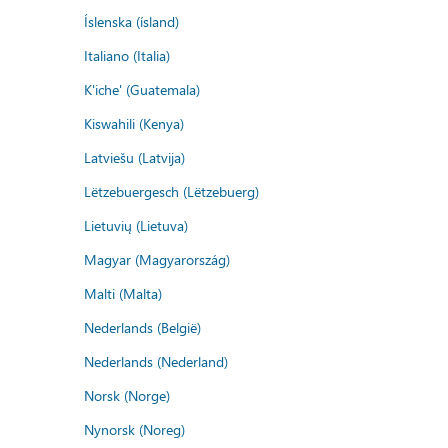
Íslenska (ísland)
Italiano (Italia)
K'iche' (Guatemala)
Kiswahili (Kenya)
Latviešu (Latvija)
Lëtzebuergesch (Lëtzebuerg)
Lietuvių (Lietuva)
Magyar (Magyarország)
Malti (Malta)
Nederlands (België)
Nederlands (Nederland)
Norsk (Norge)
Nynorsk (Noreg)