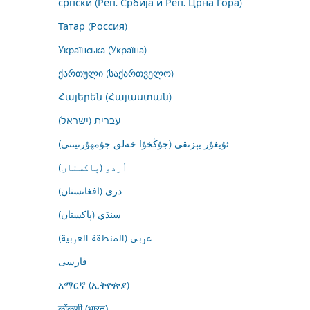
српски (Реп. Србија и Реп. Црна Гора)
Татар (Россия)
Українська (Україна)
ქართული (საქართველო)
Հայերեն (Հայաստան)
עברית (ישראל)
ئۇيغۇر يېزىقى (جۇڭخۇا خەلق جۇمھۇرىيىتى)
اُردو (پاکستان)
درى (افغانستان)
سنڌي (پاکستان)
عربي (المنطقة العربية)
فارسى
አማርኛ (ኢትዮጵያ)
कोंकणी (भारत)