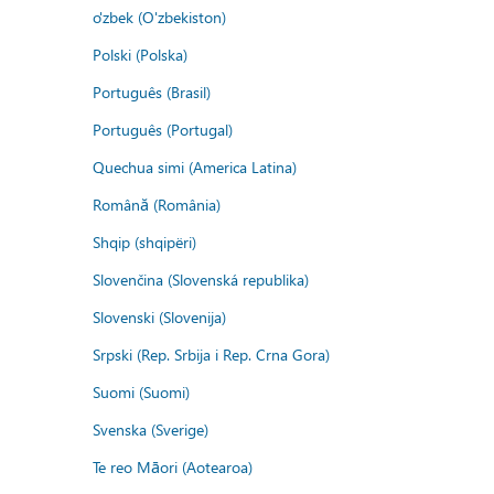
o'zbek (O'zbekiston)
Polski (Polska)
Português (Brasil)
Português (Portugal)
Quechua simi (America Latina)
Română (România)
Shqip (shqipëri)
Slovenčina (Slovenská republika)
Slovenski (Slovenija)
Srpski (Rep. Srbija i Rep. Crna Gora)
Suomi (Suomi)
Svenska (Sverige)
Te reo Māori (Aotearoa)