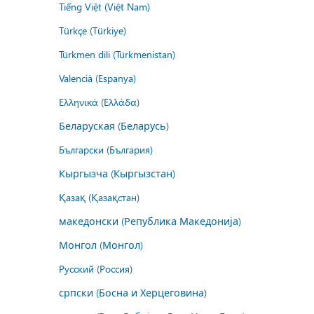
Tiếng Việt (Việt Nam)
Türkçe (Türkiye)
Türkmen dili (Türkmenistan)
Valencià (Espanya)
Ελληνικά (Ελλάδα)
Беларуская (Беларусь)
Български (България)
Кыргызча (Кыргызстан)
Қазақ (Қазақстан)
македонски (Република Македонија)
Монгол (Монгол)
Русский (Россия)
српски (Босна и Херцеговина)