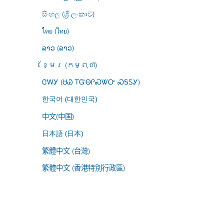
සිංහල (ශ්‍රී ලංකාව)
ไทย (ไทย)
ລາວ (ລາວ)
ខ្មែរ (កម្ពុជា)
ᏣᎳᎩ (ᏌᏊ ᎢᏳᎾᎵᏍᏔᏅ ᏍᎦᏚᎩ)
한국어 (대한민국)
中文(中国)
日本語 (日本)
繁體中文 (台灣)
繁體中文 (香港特別行政區)