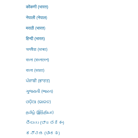
कोंकणी (भारत)
नेपाली (नेपाल)
मराठी (भारत)
हिन्दी (भारत)
অসমীয়া (ভাৰত)
বাংলা (বাংলাদেশ)
বাংলা (ভারত)
ਪੰਜਾਬੀ (ਭਾਰਤ)
ગુજરાતી (ભારત)
ଓଡ଼ିଆ (ଭାରତ)
தமிழ் (இந்தியா)
తెలుగు (భారతదేశం)
ಕನ್ನಡ (ಭಾರತ)