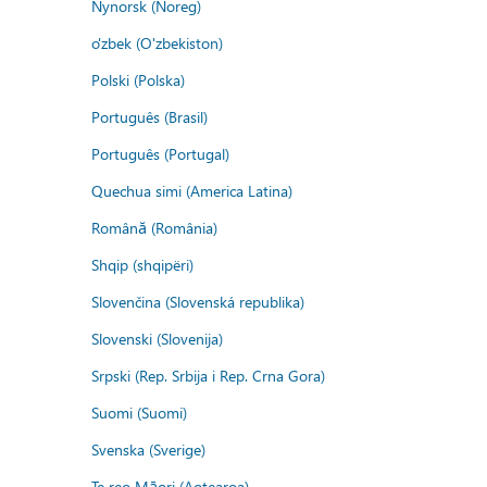
Nynorsk (Noreg)
o'zbek (O'zbekiston)
Polski (Polska)
Português (Brasil)
Português (Portugal)
Quechua simi (America Latina)
Română (România)
Shqip (shqipëri)
Slovenčina (Slovenská republika)
Slovenski (Slovenija)
Srpski (Rep. Srbija i Rep. Crna Gora)
Suomi (Suomi)
Svenska (Sverige)
Te reo Māori (Aotearoa)