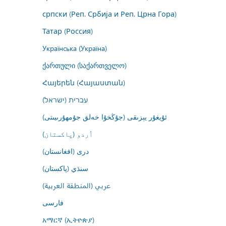
српски (Реп. Србија и Реп. Црна Гора)
Татар (Россия)
Українська (Україна)
ქართული (საქართველო)
Հայերեն (Հայաստան)
עברית (ישראל)
ئۇيغۇر يېزىقى (جۇڭخۇا خەلق جۇمھۇرىيىتى)
اُردو (پاکستان)
درى (افغانستان)
سنڌي (پاکستان)
عربي (المنطقة العربية)
فارسى
አማርኛ (ኢትዮጵያ)