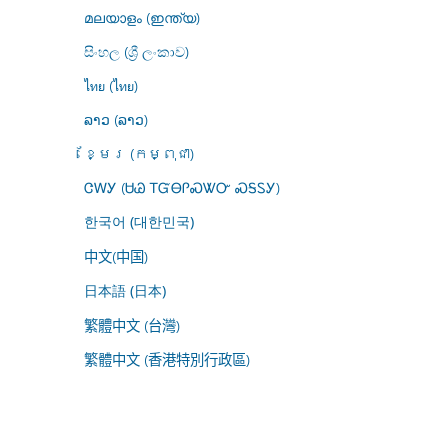
മലയാളം (ഇന്ത്യ)
සිංහල (ශ්‍රී ලංකාව)
ไทย (ไทย)
ລາວ (ລາວ)
ខ្មែរ (កម្ពុជា)
ᏣᎳᎩ (ᏌᏊ ᎢᏳᎾᎵᏍᏔᏅ ᏍᎦᏚᎩ)
한국어 (대한민국)
中文(中国)
日本語 (日本)
繁體中文 (台灣)
繁體中文 (香港特別行政區)