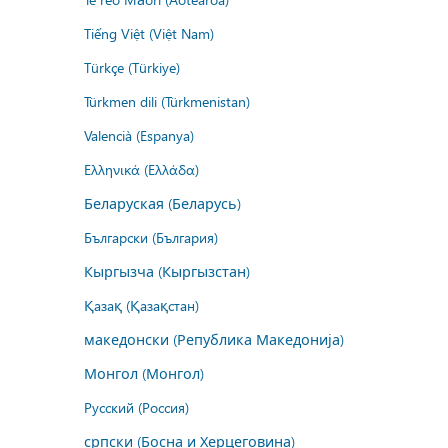
Tiếng Việt (Việt Nam)
Türkçe (Türkiye)
Türkmen dili (Türkmenistan)
Valencià (Espanya)
Ελληνικά (Ελλάδα)
Беларуская (Беларусь)
Български (България)
Кыргызча (Кыргызстан)
Қазақ (Қазақстан)
македонски (Република Македонија)
Монгол (Монгол)
Русский (Россия)
српски (Босна и Херцеговина)