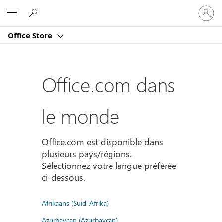
Connect
Microsoft
vous
à
Office Store
votre
compte
Office.com dans
le monde
Office.com est disponible dans
plusieurs pays/régions.
Sélectionnez votre langue préférée
ci-dessous.
Afrikaans (Suid-Afrika)
Azərbaycan (Azərbaycan)