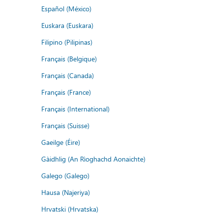
Español (México)
Euskara (Euskara)
Filipino (Pilipinas)
Français (Belgique)
Français (Canada)
Français (France)
Français (International)
Français (Suisse)
Gaeilge (Éire)
Gàidhlig (An Rìoghachd Aonaichte)
Galego (Galego)
Hausa (Najeriya)
Hrvatski (Hrvatska)