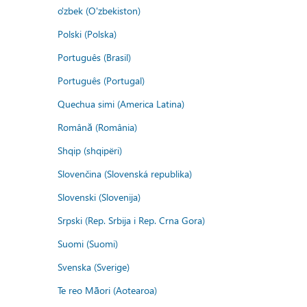
o'zbek (O'zbekiston)
Polski (Polska)
Português (Brasil)
Português (Portugal)
Quechua simi (America Latina)
Română (România)
Shqip (shqipëri)
Slovenčina (Slovenská republika)
Slovenski (Slovenija)
Srpski (Rep. Srbija i Rep. Crna Gora)
Suomi (Suomi)
Svenska (Sverige)
Te reo Māori (Aotearoa)