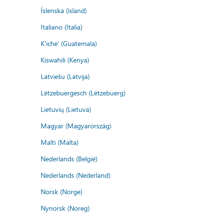
Íslenska (ísland)
Italiano (Italia)
K'iche' (Guatemala)
Kiswahili (Kenya)
Latviešu (Latvija)
Lëtzebuergesch (Lëtzebuerg)
Lietuvių (Lietuva)
Magyar (Magyarország)
Malti (Malta)
Nederlands (België)
Nederlands (Nederland)
Norsk (Norge)
Nynorsk (Noreg)