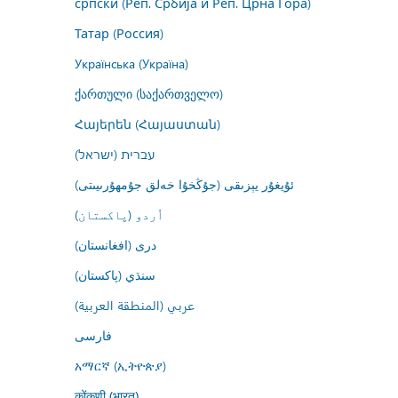
српски (Реп. Србија и Реп. Црна Гора)
Татар (Россия)
Українська (Україна)
ქართული (საქართველო)
Հայերեն (Հայաստան)
עברית (ישראל)
ئۇيغۇر يېزىقى (جۇڭخۇا خەلق جۇمھۇرىيىتى)
اُردو (پاکستان)
درى (افغانستان)
سنڌي (پاکستان)
عربي (المنطقة العربية)
فارسى
አማርኛ (ኢትዮጵያ)
कोंकणी (भारत)