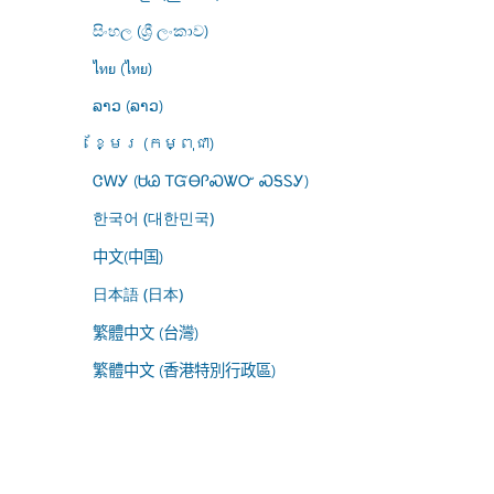
සිංහල (ශ්‍රී ලංකාව)
ไทย (ไทย)
ລາວ (ລາວ)
ខ្មែរ (កម្ពុជា)
ᏣᎳᎩ (ᏌᏊ ᎢᏳᎾᎵᏍᏔᏅ ᏍᎦᏚᎩ)
한국어 (대한민국)
中文(中国)
日本語 (日本)
繁體中文 (台灣)
繁體中文 (香港特別行政區)