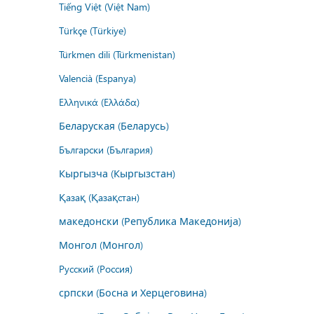
Tiếng Việt (Việt Nam)
Türkçe (Türkiye)
Türkmen dili (Türkmenistan)
Valencià (Espanya)
Ελληνικά (Ελλάδα)
Беларуская (Беларусь)
Български (България)
Кыргызча (Кыргызстан)
Қазақ (Қазақстан)
македонски (Република Македонија)
Монгол (Монгол)
Русский (Россия)
српски (Босна и Херцеговина)