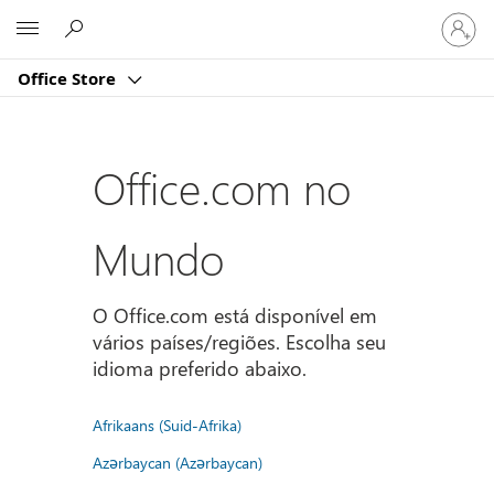
Entre
Microsoft
em
sua
Office Store
conta
Office.com no
Mundo
O Office.com está disponível em
vários países/regiões. Escolha seu
idioma preferido abaixo.
Afrikaans (Suid-Afrika)
Azərbaycan (Azərbaycan)