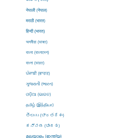
नेपाली (नेपाल)
मराठी (भारत)
हिन्दी (भारत)
অসমীয়া (ভাৰত)
বাংলা (বাংলাদেশ)
বাংলা (ভারত)
ਪੰਜਾਬੀ (ਭਾਰਤ)
ગુજરાતી (ભારત)
ଓଡ଼ିଆ (ଭାରତ)
தமிழ் (இந்தியா)
తెలుగు (భారతదేశం)
ಕನ್ನಡ (ಭಾರತ)
മലയാളം (ഇന്ത്യ)