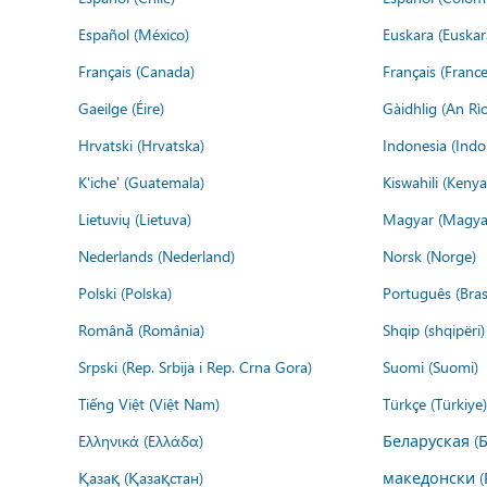
Español (México)
Euskara (Euskar
Français (Canada)
Français (France
Gaeilge (Éire)
Gàidhlig (An R
Hrvatski (Hrvatska)
Indonesia (Indo
K'iche' (Guatemala)
Kiswahili (Kenya
Lietuvių (Lietuva)
Magyar (Magya
Nederlands (Nederland)
Norsk (Norge)
Polski (Polska)
Português (Brasi
Română (România)
Shqip (shqipëri)
Srpski (Rep. Srbija i Rep. Crna Gora)
Suomi (Suomi)
Tiếng Việt (Việt Nam)
Türkçe (Türkiye)
Ελληνικά (Ελλάδα)
Беларуская (
Қазақ (Қазақстан)
македонски (