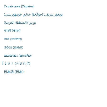
Українська (Україна)
ئۇيغۇر يېزىقى (جۇڭخۇا خەلق جۇمھۇرىيىتى)
عربي (المنطقة العربية)
नेपाली (नेपाल)
বাংলা (বাংলাদেশ)
ଓଡ଼ିଆ (ଭାରତ)
മലയാളം (ഇന്ത്യ)
ខ្មែរ (កម្ពុជា)
日本語 (日本)