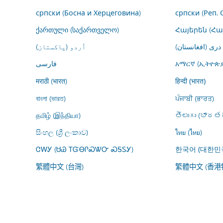
српски (Босна и Херцеговина)
српски (Реп. 
ქართული (საქართველო)
Հայերեն (Հ
درى (افغانستان)
اُردو (پاکستان)
فارسى
አማርኛ (ኢትዮጵያ
मराठी (भारत)
हिन्दी (भारत)
বাংলা (ভারত)
ਪੰਜਾਬੀ (ਭਾਰਤ)
தமிழ் (இந்தியா)
తెలుగు (భారతద
සිංහල (ශ්‍රී ලංකාව)
ไทย (ไทย)
ᏣᎳᎩ (ᏌᏊ ᎢᏳᎾᎵᏍᏔᏅ ᏍᎦᏚᎩ)
한국어 (대한민
繁體中文 (台灣)
繁體中文 (香港