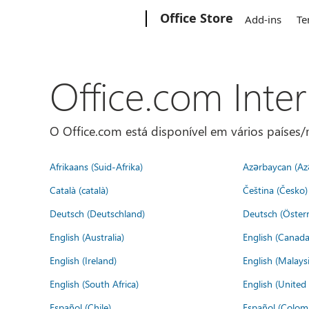
Microsoft
Office Store
Add-ins
Te
Office.com Inte
O Office.com está disponível em vários países/r
Afrikaans (Suid-Afrika)
Azərbaycan (Az
Català (català)
Čeština (Česko)
Deutsch (Deutschland)
Deutsch (Österr
English (Australia)
English (Canada
English (Ireland)
English (Malaysi
English (South Africa)
English (Unite
Español (Chile)
Español (Colom