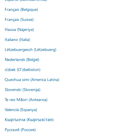
Français (Belgique)
Français (Suisse)
Hausa (Najeriya)
Italiano (Italia)
Lëtzebuergesch (Lëtzebuerg)
Nederlands (België)
o'zbek (O'zbekiston)
Quechua simi (America Latina)
Slovenski (Slovenija)
Te reo Māori (Aotearoa)
Valencià (Espanya)
Кыргызча (Кыргызстан)
Русский (Россия)