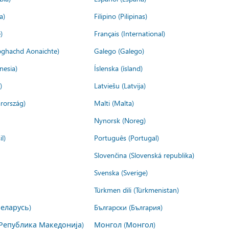
a)
Filipino (Pilipinas)
)
Français (International)
ìoghachd Aonaichte)
Galego (Galego)
nesia)
Íslenska (ísland)
)
Latviešu (Latvija)
rország)
Malti (Malta)
Nynorsk (Noreg)
l)
Português (Portugal)
Slovenčina (Slovenská republika)
Svenska (Sverige)
Türkmen dili (Türkmenistan)
Беларусь)
Български (България)
Република Македонија)
Монгол (Монгол)