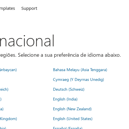
mplates
Support
rnacional
egiões. Selecione a sua preferência de idioma abaixo.
ərbaycan)
Bahasa Melayu (Asia Tenggara)
Cymraeg (Y Deyrnas Unedig)
eich)
Deutsch (Schweiz)
)
English (India)
a)
English (New Zealand)
d Kingdom)
English (United States)
bia)
Español (España)