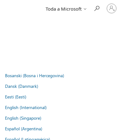
Iniciar
Toda a Microsoft
sessão
na
conta
Bosanski (Bosna i Hercegovina)
Dansk (Danmark)
Eesti (Eesti)
English (International)
English (Singapore)
Español (Argentina)
Español (Latinoamérica)