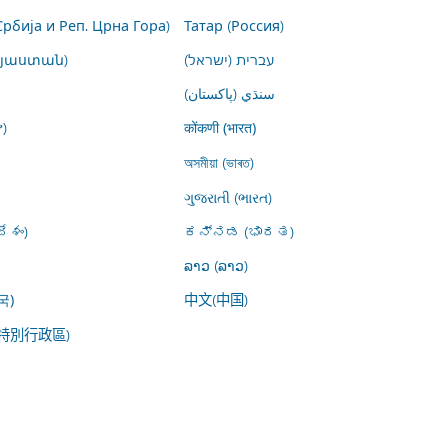
Србија и Реп. Црна Гора)
Татар (Россия)
այաստան)
עברית (ישראל)
سنڌي (پاکستان)
)
कोंकणी (भारत)
অসমীয়া (ভাৰত)
ગુજરાતી (ભારત)
ేశం)
ಕನ್ನಡ (ಭಾರತ)
ລາວ (ລາວ)
中文(中国)
국)
特別行政區)