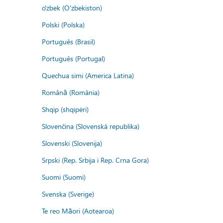
o'zbek (O'zbekiston)
Polski (Polska)
Português (Brasil)
Português (Portugal)
Quechua simi (America Latina)
Română (România)
Shqip (shqipëri)
Slovenčina (Slovenská republika)
Slovenski (Slovenija)
Srpski (Rep. Srbija i Rep. Crna Gora)
Suomi (Suomi)
Svenska (Sverige)
Te reo Māori (Aotearoa)