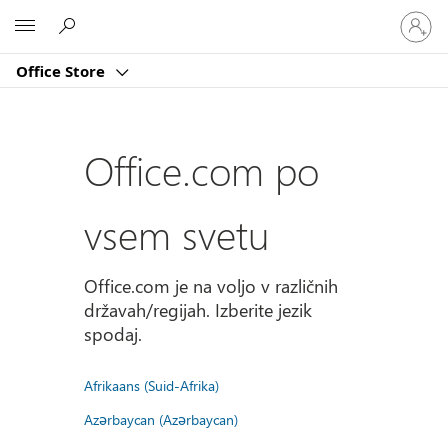
Vpišite
Microsoft
se
v
Office Store
svoj
račun
Office.com po
vsem svetu
Office.com je na voljo v različnih
državah/regijah. Izberite jezik
spodaj.
Afrikaans (Suid-Afrika)
Azərbaycan (Azərbaycan)