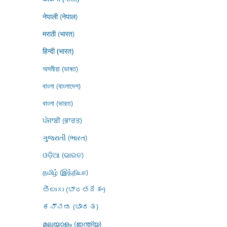
नेपाली (नेपाल)
मराठी (भारत)
हिन्दी (भारत)
অসমীয়া (ভাৰত)
বাংলা (বাংলাদেশ)
বাংলা (ভারত)
ਪੰਜਾਬੀ (ਭਾਰਤ)
ગુજરાતી (ભારત)
ଓଡ଼ିଆ (ଭାରତ)
தமிழ் (இந்தியா)
తెలుగు (భారతదేశం)
ಕನ್ನಡ (ಭಾರತ)
മലയാളം (ഇന്ത്യ)