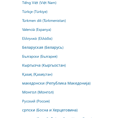
Tiếng Việt (Việt Nam)
Türkçe (Türkiye)
Türkmen dili (Türkmenistan)
Valencià (Espanya)
Ελληνικά (Ελλάδα)
Беларуская (Беларусь)
Български (България)
Кыргызча (Кыргызстан)
Қазақ (Қазақстан)
македонски (Република Македонија)
Монгол (Монгол)
Русский (Россия)
српски (Босна и Херцеговина)