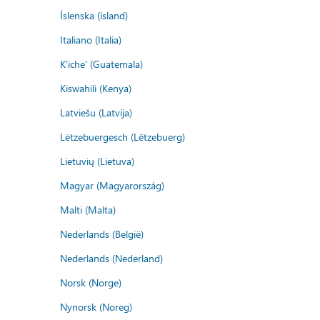
Íslenska (ísland)
Italiano (Italia)
K'iche' (Guatemala)
Kiswahili (Kenya)
Latviešu (Latvija)
Lëtzebuergesch (Lëtzebuerg)
Lietuvių (Lietuva)
Magyar (Magyarország)
Malti (Malta)
Nederlands (België)
Nederlands (Nederland)
Norsk (Norge)
Nynorsk (Noreg)