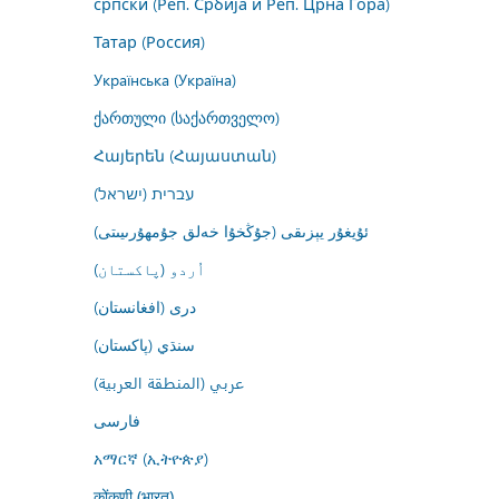
српски (Реп. Србија и Реп. Црна Гора)
Татар (Россия)
Українська (Україна)
ქართული (საქართველო)
Հայերեն (Հայաստան)
עברית (ישראל)
ئۇيغۇر يېزىقى (جۇڭخۇا خەلق جۇمھۇرىيىتى)
اُردو (پاکستان)
درى (افغانستان)
سنڌي (پاکستان)
عربي (المنطقة العربية)
فارسى
አማርኛ (ኢትዮጵያ)
कोंकणी (भारत)