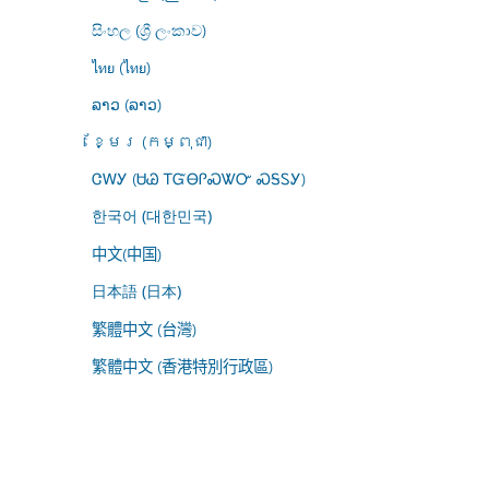
සිංහල (ශ්‍රී ලංකාව)
ไทย (ไทย)
ລາວ (ລາວ)
ខ្មែរ (កម្ពុជា)
ᏣᎳᎩ (ᏌᏊ ᎢᏳᎾᎵᏍᏔᏅ ᏍᎦᏚᎩ)
한국어 (대한민국)
中文(中国)
日本語 (日本)
繁體中文 (台灣)
繁體中文 (香港特別行政區)