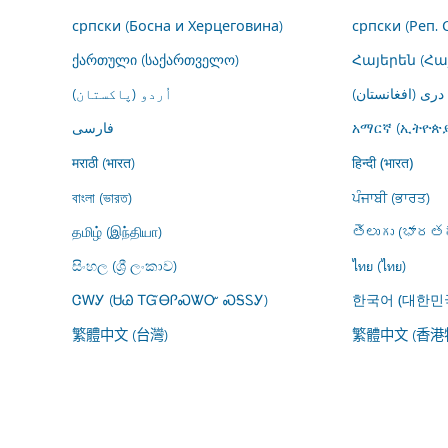
српски (Босна и Херцеговина)
српски (Реп. 
ქართული (საქართველო)
Հայերեն (Հ
درى (افغانستان)
اُردو (پاکستان)
فارسى
አማርኛ (ኢትዮጵያ
मराठी (भारत)
हिन्दी (भारत)
বাংলা (ভারত)
ਪੰਜਾਬੀ (ਭਾਰਤ)
தமிழ் (இந்தியா)
తెలుగు (భారతద
සිංහල (ශ්‍රී ලංකාව)
ไทย (ไทย)
ᏣᎳᎩ (ᏌᏊ ᎢᏳᎾᎵᏍᏔᏅ ᏍᎦᏚᎩ)
한국어 (대한민
繁體中文 (台灣)
繁體中文 (香港