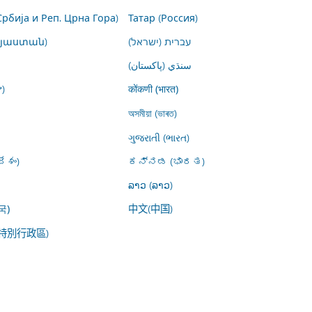
Србија и Реп. Црна Гора)
Татар (Россия)
այաստան)
עברית (ישראל)
سنڌي (پاکستان)
)
कोंकणी (भारत)
অসমীয়া (ভাৰত)
ગુજરાતી (ભારત)
ేశం)
ಕನ್ನಡ (ಭಾರತ)
ລາວ (ລາວ)
中文(中国)
국)
特別行政區)