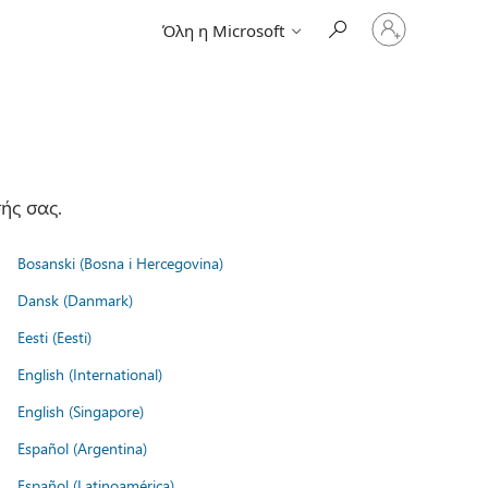
Είσοδος
Όλη η Microsoft
στον
λογαριασμό
σας
ής σας.
Bosanski (Bosna i Hercegovina)
Dansk (Danmark)
Eesti (Eesti)
English (International)
English (Singapore)
Español (Argentina)
Español (Latinoamérica)