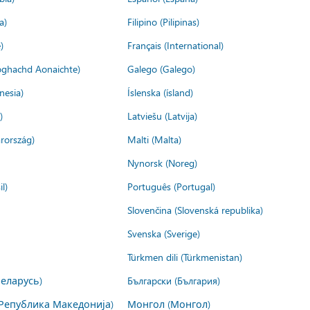
a)
Filipino (Pilipinas)
)
Français (International)
ìoghachd Aonaichte)
Galego (Galego)
nesia)
Íslenska (ísland)
)
Latviešu (Latvija)
rország)
Malti (Malta)
Nynorsk (Noreg)
l)
Português (Portugal)
Slovenčina (Slovenská republika)
Svenska (Sverige)
Türkmen dili (Türkmenistan)
Беларусь)
Български (България)
Република Македонија)
Монгол (Монгол)