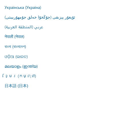
Українська (Україна)
ئۇيغۇر يېزىقى (جۇڭخۇا خەلق جۇمھۇرىيىتى)
عربي (المنطقة العربية)
नेपाली (नेपाल)
বাংলা (বাংলাদেশ)
ଓଡ଼ିଆ (ଭାରତ)
മലയാളം (ഇന്ത്യ)
ខ្មែរ (កម្ពុជា)
日本語 (日本)