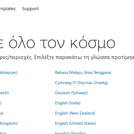
mplates
Support
σε όλο τον κόσμο
ώρες/περιοχές. Επιλέξτε παρακάτω τη γλώσσα προτίμησ
ərbaycan)
Bahasa Melayu (Asia Tenggara)
Cymraeg (Y Deyrnas Unedig)
eich)
Deutsch (Schweiz)
)
English (India)
a)
English (New Zealand)
d Kingdom)
English (United States)
bia)
Español (España)