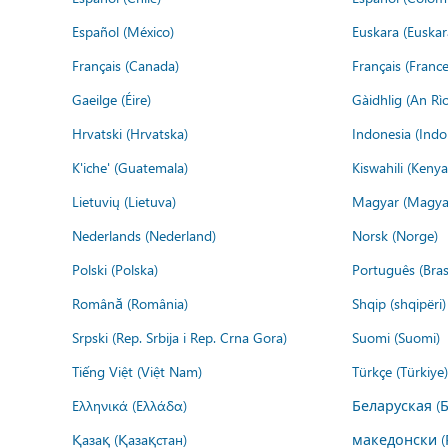
Español (México)
Euskara (Euskar
Français (Canada)
Français (France
Gaeilge (Éire)
Gàidhlig (An R
Hrvatski (Hrvatska)
Indonesia (Indo
K'iche' (Guatemala)
Kiswahili (Kenya
Lietuvių (Lietuva)
Magyar (Magya
Nederlands (Nederland)
Norsk (Norge)
Polski (Polska)
Português (Brasi
Română (România)
Shqip (shqipëri)
Srpski (Rep. Srbija i Rep. Crna Gora)
Suomi (Suomi)
Tiếng Việt (Việt Nam)
Türkçe (Türkiye)
Ελληνικά (Ελλάδα)
Беларуская (
Қазақ (Қазақстан)
македонски (