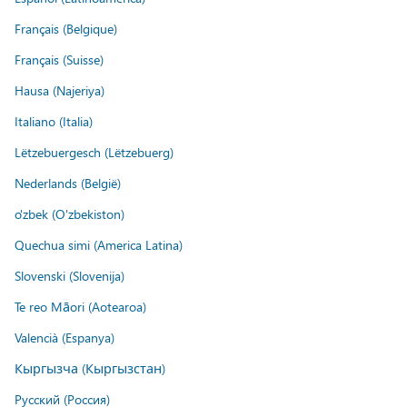
Français (Belgique)
Français (Suisse)
Hausa (Najeriya)
Italiano (Italia)
Lëtzebuergesch (Lëtzebuerg)
Nederlands (België)
o'zbek (O'zbekiston)
Quechua simi (America Latina)
Slovenski (Slovenija)
Te reo Māori (Aotearoa)
Valencià (Espanya)
Кыргызча (Кыргызстан)
Русский (Россия)