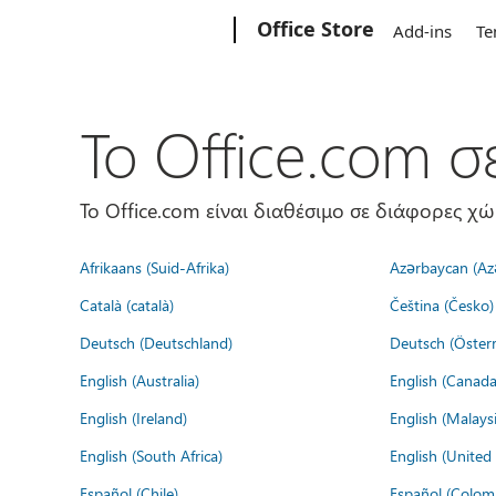
Microsoft
Office Store
Add-ins
Te
Το Office.com 
Το Office.com είναι διαθέσιμο σε διάφορες χ
Afrikaans (Suid-Afrika)
Azərbaycan (Az
Català (català)
Čeština (Česko)
Deutsch (Deutschland)
Deutsch (Österr
English (Australia)
English (Canada
English (Ireland)
English (Malaysi
English (South Africa)
English (Unite
Español (Chile)
Español (Colom