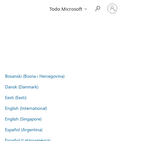
Iniciar
Todo Microsoft
sesión
en
tu
cuenta
Bosanski (Bosna i Hercegovina)
Dansk (Danmark)
Eesti (Eesti)
English (International)
English (Singapore)
Español (Argentina)
Español (Latinoamérica)