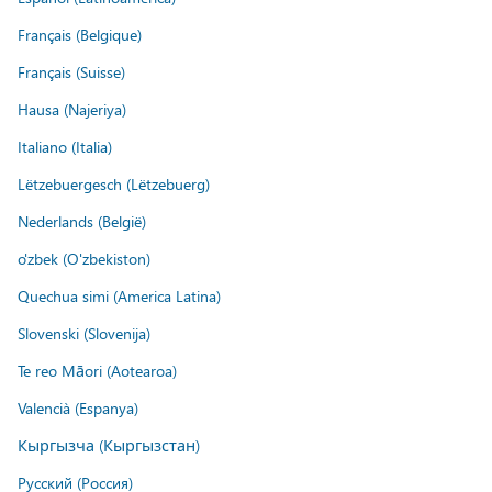
Français (Belgique)
Français (Suisse)
Hausa (Najeriya)
Italiano (Italia)
Lëtzebuergesch (Lëtzebuerg)
Nederlands (België)
o'zbek (O'zbekiston)
Quechua simi (America Latina)
Slovenski (Slovenija)
Te reo Māori (Aotearoa)
Valencià (Espanya)
Кыргызча (Кыргызстан)
Русский (Россия)