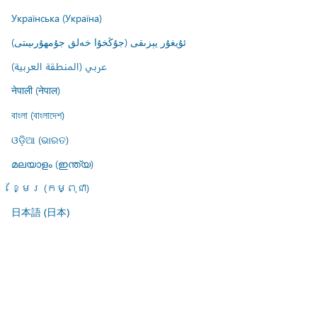
Українська (Україна)
ئۇيغۇر يېزىقى (جۇڭخۇا خەلق جۇمھۇرىيىتى)
عربي (المنطقة العربية)
नेपाली (नेपाल)
বাংলা (বাংলাদেশ)
ଓଡ଼ିଆ (ଭାରତ)
മലയാളം (ഇന്ത്യ)
ខ្មែរ (កម្ពុជា)
日本語 (日本)