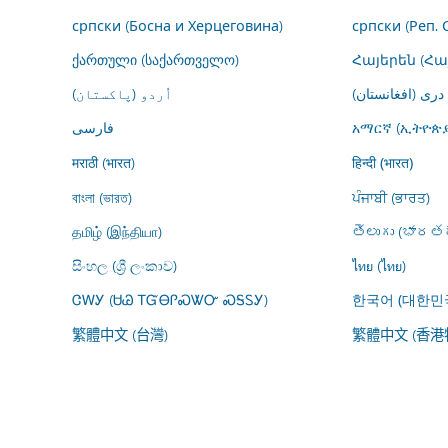
српски (Босна и Херцеговина)
српски (Реп. 
ქართული (საქართველო)
Հայերեն (Հ
درى (افغانستان)
اُردو (پاکستان)
فارسى
አማርኛ (ኢትዮጵያ
मराठी (भारत)
हिन्दी (भारत)
বাংলা (ভারত)
ਪੰਜਾਬੀ (ਭਾਰਤ)
தமிழ் (இந்தியா)
తెలుగు (భారతద
සිංහල (ශ්‍රී ලංකාව)
ไทย (ไทย)
ᏣᎳᎩ (ᏌᏊ ᎢᏳᎾᎵᏍᏔᏅ ᏍᎦᏚᎩ)
한국어 (대한민
繁體中文 (台灣)
繁體中文 (香港