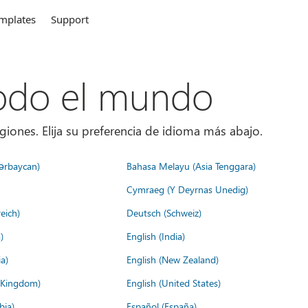
mplates
Support
todo el mundo
giones. Elija su preferencia de idioma más abajo.
ərbaycan)
Bahasa Melayu (Asia Tenggara)
Cymraeg (Y Deyrnas Unedig)
eich)
Deutsch (Schweiz)
)
English (India)
a)
English (New Zealand)
d Kingdom)
English (United States)
bia)
Español (España)