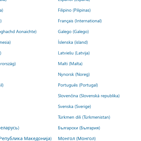
a)
Filipino (Pilipinas)
)
Français (International)
ìoghachd Aonaichte)
Galego (Galego)
nesia)
Íslenska (ísland)
)
Latviešu (Latvija)
rország)
Malti (Malta)
Nynorsk (Noreg)
l)
Português (Portugal)
Slovenčina (Slovenská republika)
Svenska (Sverige)
Türkmen dili (Türkmenistan)
Беларусь)
Български (България)
Република Македонија)
Монгол (Монгол)