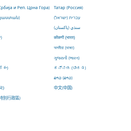
Србија и Реп. Црна Гора)
Татар (Россия)
այաստան)
עברית (ישראל)
سنڌي (پاکستان)
)
कोंकणी (भारत)
অসমীয়া (ভাৰত)
ગુજરાતી (ભારત)
ేశం)
ಕನ್ನಡ (ಭಾರತ)
ລາວ (ລາວ)
中文(中国)
국)
特別行政區)