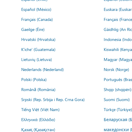
Español (México)
Euskara (Euskar
Français (Canada)
Français (France
Gaeilge (Éire)
Gàidhlig (An R
Hrvatski (Hrvatska)
Indonesia (Indo
K'iche' (Guatemala)
Kiswahili (Kenya
Lietuvių (Lietuva)
Magyar (Magya
Nederlands (Nederland)
Norsk (Norge)
Polski (Polska)
Português (Brasi
Română (România)
Shqip (shqipëri)
Srpski (Rep. Srbija i Rep. Crna Gora)
Suomi (Suomi)
Tiếng Việt (Việt Nam)
Türkçe (Türkiye)
Ελληνικά (Ελλάδα)
Беларуская (
Қазақ (Қазақстан)
македонски (