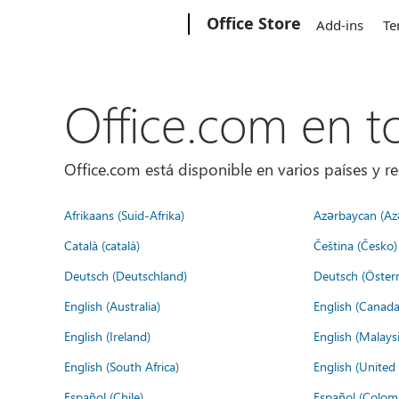
Microsoft
Office Store
Add-ins
Te
Office.com en 
Office.com está disponible en varios países y re
Afrikaans (Suid-Afrika)
Azərbaycan (Az
Català (català)
Čeština (Česko)
Deutsch (Deutschland)
Deutsch (Österr
English (Australia)
English (Canada
English (Ireland)
English (Malaysi
English (South Africa)
English (Unite
Español (Chile)
Español (Colom