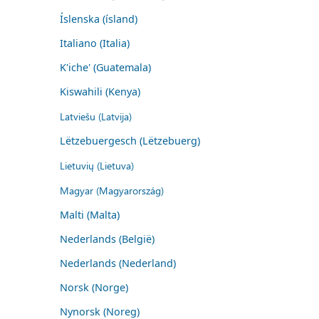
Íslenska (ísland)
Italiano (Italia)
K'iche' (Guatemala)
Kiswahili (Kenya)
Latviešu (Latvija)
Lëtzebuergesch (Lëtzebuerg)
Lietuvių (Lietuva)
Magyar (Magyarország)
Malti (Malta)
Nederlands (België)
Nederlands (Nederland)
Norsk (Norge)
Nynorsk (Noreg)