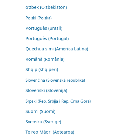
o'zbek (O'zbekiston)
Polski (Polska)
Português (Brasil)
Português (Portugal)
Quechua simi (America Latina)
Română (România)
Shqip (shqipëri)
Slovenčina (Slovenská republika)
Slovenski (Slovenija)
Srpski (Rep. Srbija i Rep. Crna Gora)
Suomi (Suomi)
Svenska (Sverige)
Te reo Māori (Aotearoa)