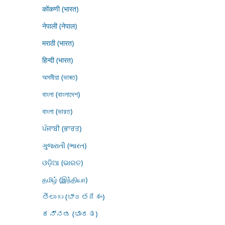
कोंकणी (भारत)
नेपाली (नेपाल)
मराठी (भारत)
हिन्दी (भारत)
অসমীয়া (ভাৰত)
বাংলা (বাংলাদেশ)
বাংলা (ভারত)
ਪੰਜਾਬੀ (ਭਾਰਤ)
ગુજરાતી (ભારત)
ଓଡ଼ିଆ (ଭାରତ)
தமிழ் (இந்தியா)
తెలుగు (భారతదేశం)
ಕನ್ನಡ (ಭಾರತ)