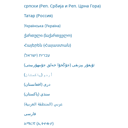
српски (Реп. Србија и Реп. Црна Гора)
Татар (Россия)
Українська (Україна)
ქართული (საქართველო)
Հայերեն (Հայաստան)
עברית (ישראל)
ئۇيغۇر يېزىقى (جۇڭخۇا خەلق جۇمھۇرىيىتى)
اُردو (پاکستان)
درى (افغانستان)
سنڌي (پاکستان)
عربي (المنطقة العربية)
فارسى
አማርኛ (ኢትዮጵያ)