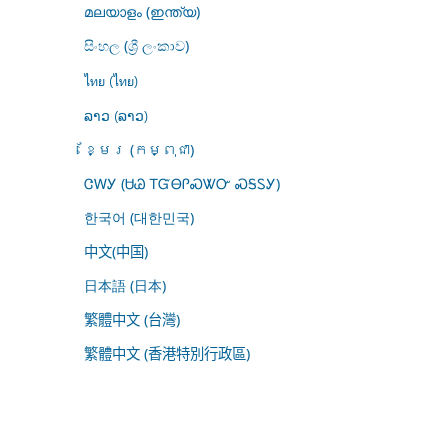
മലയാളം (ഇന്ത്യ)
සිංහල (ශ්‍රී ලංකාව)
ไทย (ไทย)
ລາວ (ລາວ)
ខ្មែរ (កម្ពុជា)
ᏣᎳᎩ (ᏌᏊ ᎢᏳᎾᎵᏍᏔᏅ ᏍᎦᏚᎩ)
한국어 (대한민국)
中文(中国)
日本語 (日本)
繁體中文 (台灣)
繁體中文 (香港特別行政區)