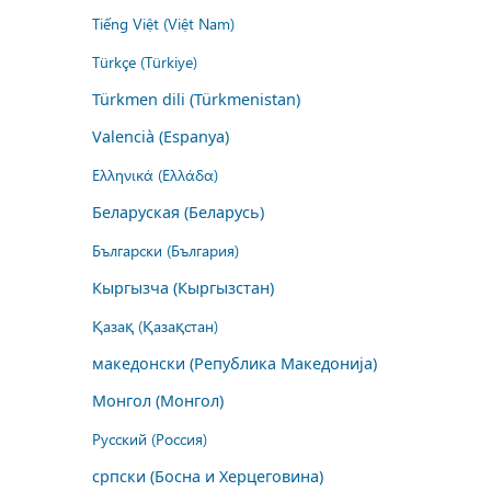
Tiếng Việt (Việt Nam)
Türkçe (Türkiye)
Türkmen dili (Türkmenistan)
Valencià (Espanya)
Ελληνικά (Ελλάδα)
Беларуская (Беларусь)
Български (България)
Кыргызча (Кыргызстан)
Қазақ (Қазақстан)
македонски (Република Македонија)
Монгол (Монгол)
Русский (Россия)
српски (Босна и Херцеговина)