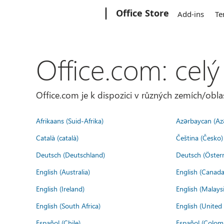
Microsoft
Office Store
Add-ins
Te
Office.com: celý
Office.com je k dispozici v různých zemích/oblas
Afrikaans (Suid-Afrika)
Azərbaycan (Az
Català (català)
Čeština (Česko)
Deutsch (Deutschland)
Deutsch (Österr
English (Australia)
English (Canada
English (Ireland)
English (Malaysi
English (South Africa)
English (Unite
Español (Chile)
Español (Colom