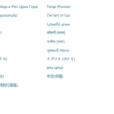
рбија и Реп. Црна Гора)
Татар (Россия)
այաստան)
עברית (ישראל)
سنڌي (پاکستان)
)
कोंकणी (भारत)
অসমীয়া (ভাৰত)
ગુજરાતી (ભારત)
ేశం)
ಕನ್ನಡ (ಭಾರತ)
ລາວ (ລາວ)
中文(中国)
국)
特別行政區)