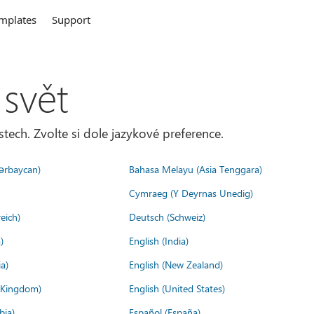
mplates
Support
 svět
tech. Zvolte si dole jazykové preference.
ərbaycan)
Bahasa Melayu (Asia Tenggara)
Cymraeg (Y Deyrnas Unedig)
eich)
Deutsch (Schweiz)
)
English (India)
a)
English (New Zealand)
d Kingdom)
English (United States)
bia)
Español (España)