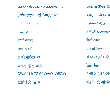
српски (Босна и Херцеговина)
српски (Реп. С
ქართული (საქართველო)
Հայերեն (Հ
درى (افغانستان)
اُردو (پاکستان)
فارسى
አማርኛ (ኢትዮጵያ
मराठी (भारत)
हिन्दी (भारत)
বাংলা (ভারত)
ਪੰਜਾਬੀ (ਭਾਰਤ)
தமிழ் (இந்தியா)
తెలుగు (భారతద
සිංහල (ශ්‍රී ලංකාව)
ไทย (ไทย)
ᏣᎳᎩ (ᏌᏊ ᎢᏳᎾᎵᏍᏔᏅ ᏍᎦᏚᎩ)
한국어 (대한민
繁體中文 (台灣)
繁體中文 (香港