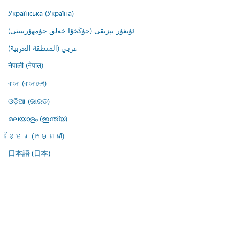
Українська (Україна)
ئۇيغۇر يېزىقى (جۇڭخۇا خەلق جۇمھۇرىيىتى)
عربي (المنطقة العربية)
नेपाली (नेपाल)
বাংলা (বাংলাদেশ)
ଓଡ଼ିଆ (ଭାରତ)
മലയാളം (ഇന്ത്യ)
ខ្មែរ (កម្ពុជា)
日本語 (日本)