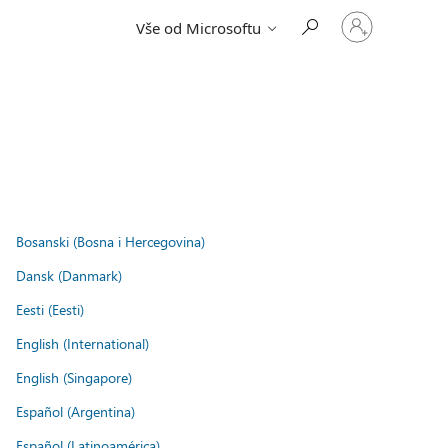
Přihlaste
Vše od Microsoftu
se
ke
svému
účtu
Bosanski (Bosna i Hercegovina)
Dansk (Danmark)
Eesti (Eesti)
English (International)
English (Singapore)
Español (Argentina)
Español (Latinoamérica)