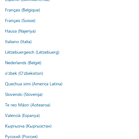
Français (Belgique)
Français (Suisse)
Hausa (Najeriya)
Italiano (Italia)
Lëtzebuergesch (Lëtzebuerg)
Nederlands (België)
o'zbek (O'zbekiston)
Quechua simi (America Latina)
Slovenski (Slovenija)
Te reo Māori (Aotearoa)
Valencià (Espanya)
Кыргызча (Кыргызстан)
Русский (Россия)