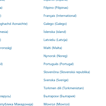
a)
Filipino (Pilipinas)
)
Français (International)
ìoghachd Aonaichte)
Galego (Galego)
nesia)
Íslenska (ísland)
)
Latviešu (Latvija)
rország)
Malti (Malta)
Nynorsk (Noreg)
l)
Português (Portugal)
Slovenčina (Slovenská republika)
Svenska (Sverige)
Türkmen dili (Türkmenistan)
ларусь)
Български (България)
епублика Македонија)
Монгол (Монгол)