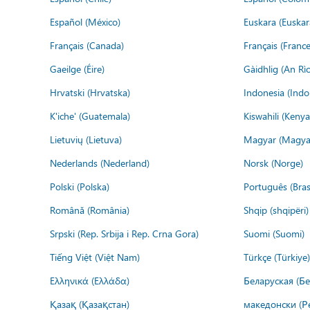
Español (México)
Euskara (Euskar
Français (Canada)
Français (France
Gaeilge (Éire)
Gàidhlig (An R
Hrvatski (Hrvatska)
Indonesia (Indo
K'iche' (Guatemala)
Kiswahili (Kenya
Lietuvių (Lietuva)
Magyar (Magya
Nederlands (Nederland)
Norsk (Norge)
Polski (Polska)
Português (Brasi
Română (România)
Shqip (shqipëri)
Srpski (Rep. Srbija i Rep. Crna Gora)
Suomi (Suomi)
Tiếng Việt (Việt Nam)
Türkçe (Türkiye)
Ελληνικά (Ελλάδα)
Беларуская (Бе
Қазақ (Қазақстан)
македонски (Р