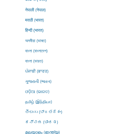
नेपाली (नेपाल)
मराठी (भारत)
हिन्दी (भारत)
অসমীয়া (ভাৰত)
বাংলা (বাংলাদেশ)
বাংলা (ভারত)
ਪੰਜਾਬੀ (ਭਾਰਤ)
ગુજરાતી (ભારત)
ଓଡ଼ିଆ (ଭାରତ)
தமிழ் (இந்தியா)
తెలుగు (భారతదేశం)
ಕನ್ನಡ (ಭಾರತ)
മലയാളം (ഇന്ത്യ)