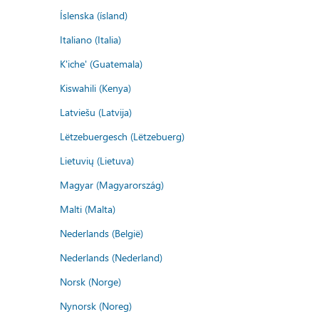
Íslenska (ísland)
Italiano (Italia)
K'iche' (Guatemala)
Kiswahili (Kenya)
Latviešu (Latvija)
Lëtzebuergesch (Lëtzebuerg)
Lietuvių (Lietuva)
Magyar (Magyarország)
Malti (Malta)
Nederlands (België)
Nederlands (Nederland)
Norsk (Norge)
Nynorsk (Noreg)