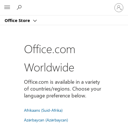
Sign
Microsoft
in
to
Office Store
your
account
Office.com
Worldwide
Office.com is available in a variety
of countries/regions. Choose your
language preference below.
Afrikaans (Suid-Afrika)
Azərbaycan (Azərbaycan)