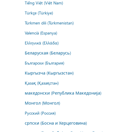
Tiếng Việt (Việt Nam)
Türkçe (Türkiye)
Türkmen dili (Türkmenistan)
Valencià (Espanya)
Ελληνικά (Ελλάδα)
Беларуская (Беларусь)
Български (България)
Кыргызча (Кыргызстан)
Қазақ (Қазақстан)
македонски (Република Македонија)
Монгол (Монгол)
Русский (Россия)
српски (Босна и Херцеговина)