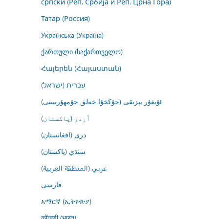
српски (Реп. Србија и Реп. Црна Гора)
Татар (Россия)
Українська (Україна)
ქართული (საქართველო)
Հայերեն (Հայաստան)
עברית (ישראל)
ئۇيغۇر يېزىقى (جۇڭخۇا خەلق جۇمھۇرىيىتى)
اُردو (پاکستان)
درى (افغانستان)
سنڌي (پاکستان)
عربي (المنطقة العربية)
فارسى
አማርኛ (ኢትዮጵያ)
कोंकणी (भारत)