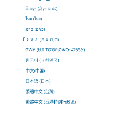
සිංහල (ශ්‍රී ලංකාව)
ไทย (ไทย)
ລາວ (ລາວ)
ខ្មែរ (កម្ពុជា)
ᏣᎳᎩ (ᏌᏊ ᎢᏳᎾᎵᏍᏔᏅ ᏍᎦᏚᎩ)
한국어 (대한민국)
中文(中国)
日本語 (日本)
繁體中文 (台灣)
繁體中文 (香港特別行政區)