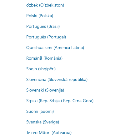
o'zbek (O'zbekiston)
Polski (Polska)
Português (Brasil)
Português (Portugal)
Quechua simi (America Latina)
Română (România)
Shqip (shqipëri)
Slovenčina (Slovenská republika)
Slovenski (Slovenija)
Srpski (Rep. Srbija i Rep. Crna Gora)
Suomi (Suomi)
Svenska (Sverige)
Te reo Māori (Aotearoa)