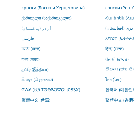
српски (Босна и Херцеговина)
српски (Реп. 
ქართული (საქართველო)
Հայերեն (Հ
اُردو (پاکستان)
درى (افغانستان)
فارسى
አማርኛ (ኢትዮጵያ
मराठी (भारत)
हिन्दी (भारत)
বাংলা (ভারত)
ਪੰਜਾਬੀ (ਭਾਰਤ)
தமிழ் (இந்தியா)
తెలుగు (భారతద
සිංහල (ශ්‍රී ලංකාව)
ไทย (ไทย)
ᏣᎳᎩ (ᏌᏊ ᎢᏳᎾᎵᏍᏔᏅ ᏍᎦᏚᎩ)
한국어 (대한민
繁體中文 (台灣)
繁體中文 (香港