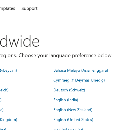
mplates
Support
ldwide
es/regions. Choose your language preference below.
ərbaycan)
Bahasa Melayu (Asia Tenggara)
Cymraeg (Y Deyrnas Unedig)
eich)
Deutsch (Schweiz)
)
English (India)
a)
English (New Zealand)
d Kingdom)
English (United States)
bia)
Español (España)