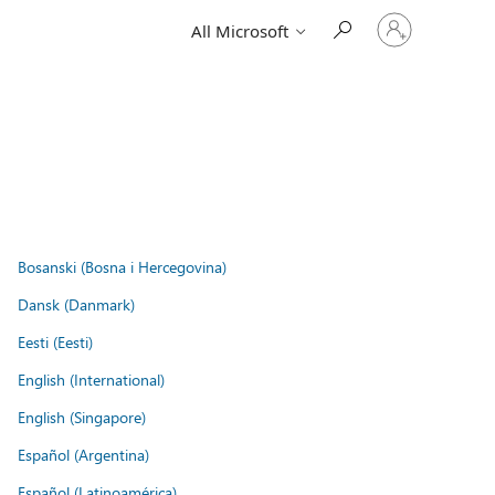
Sign
All Microsoft
in
to
your
account
Bosanski (Bosna i Hercegovina)
Dansk (Danmark)
Eesti (Eesti)
English (International)
English (Singapore)
Español (Argentina)
Español (Latinoamérica)