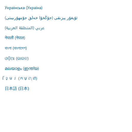
Українська (Україна)
ئۇيغۇر يېزىقى (جۇڭخۇا خەلق جۇمھۇرىيىتى)
عربي (المنطقة العربية)
नेपाली (नेपाल)
বাংলা (বাংলাদেশ)
ଓଡ଼ିଆ (ଭାରତ)
മലയാളം (ഇന്ത്യ)
ខ្មែរ (កម្ពុជា)
日本語 (日本)