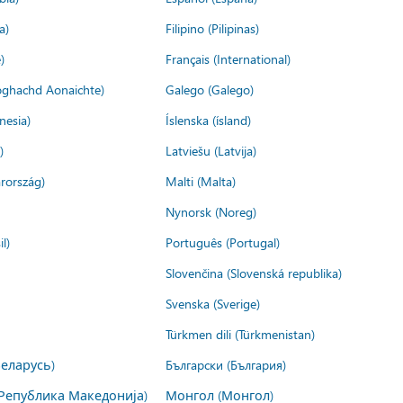
a)
Filipino (Pilipinas)
)
Français (International)
ìoghachd Aonaichte)
Galego (Galego)
nesia)
Íslenska (ísland)
)
Latviešu (Latvija)
rország)
Malti (Malta)
Nynorsk (Noreg)
l)
Português (Portugal)
Slovenčina (Slovenská republika)
Svenska (Sverige)
Türkmen dili (Türkmenistan)
Беларусь)
Български (България)
Република Македонија)
Монгол (Монгол)