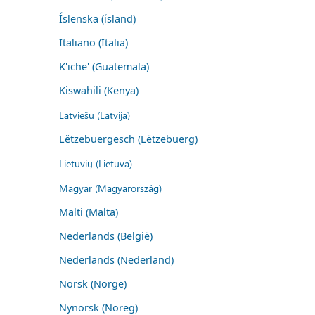
Íslenska (ísland)
Italiano (Italia)
K'iche' (Guatemala)
Kiswahili (Kenya)
Latviešu (Latvija)
Lëtzebuergesch (Lëtzebuerg)
Lietuvių (Lietuva)
Magyar (Magyarország)
Malti (Malta)
Nederlands (België)
Nederlands (Nederland)
Norsk (Norge)
Nynorsk (Noreg)