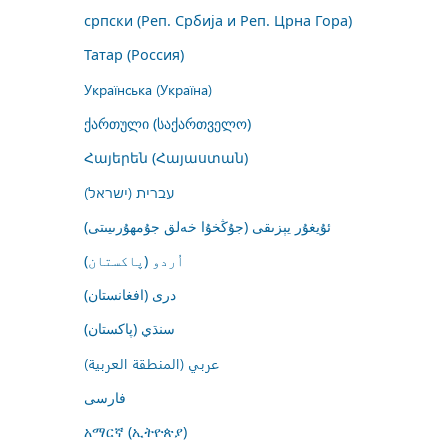
српски (Реп. Србија и Реп. Црна Гора)
Татар (Россия)
Українська (Україна)
ქართული (საქართველო)
Հայերեն (Հայաստան)
עברית (ישראל)
ئۇيغۇر يېزىقى (جۇڭخۇا خەلق جۇمھۇرىيىتى)
اُردو (پاکستان)
درى (افغانستان)
سنڌي (پاکستان)
عربي (المنطقة العربية)
فارسى
አማርኛ (ኢትዮጵያ)