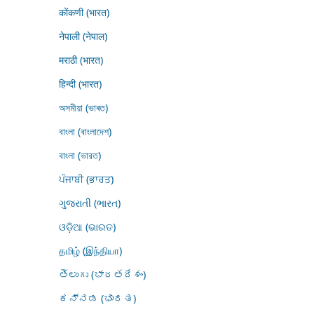
कोंकणी (भारत)
नेपाली (नेपाल)
मराठी (भारत)
हिन्दी (भारत)
অসমীয়া (ভাৰত)
বাংলা (বাংলাদেশ)
বাংলা (ভারত)
ਪੰਜਾਬੀ (ਭਾਰਤ)
ગુજરાતી (ભારત)
ଓଡ଼ିଆ (ଭାରତ)
தமிழ் (இந்தியா)
తెలుగు (భారతదేశం)
ಕನ್ನಡ (ಭಾರತ)