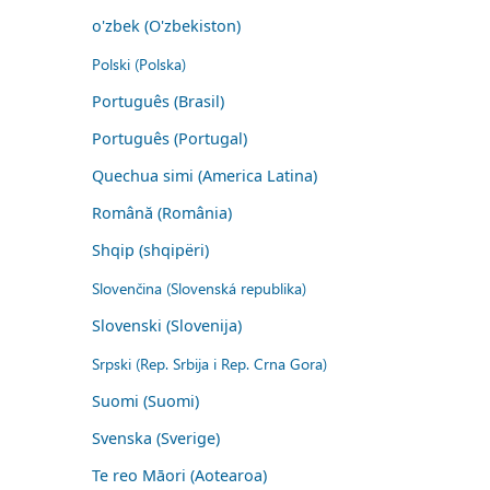
o'zbek (O'zbekiston)
Polski (Polska)
Português (Brasil)
Português (Portugal)
Quechua simi (America Latina)
Română (România)
Shqip (shqipëri)
Slovenčina (Slovenská republika)
Slovenski (Slovenija)
Srpski (Rep. Srbija i Rep. Crna Gora)
Suomi (Suomi)
Svenska (Sverige)
Te reo Māori (Aotearoa)