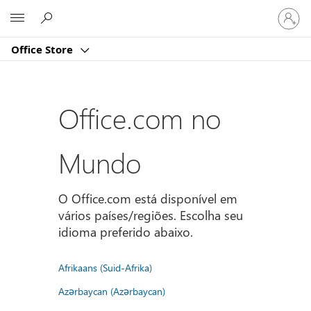
Entre
Microsoft
em
sua
Office Store
conta
Office.com no
Mundo
O Office.com está disponível em
vários países/regiões. Escolha seu
idioma preferido abaixo.
Afrikaans (Suid-Afrika)
Azərbaycan (Azərbaycan)