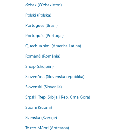
o'zbek (O'zbekiston)
Polski (Polska)
Português (Brasil)
Português (Portugal)
Quechua simi (America Latina)
Română (România)
Shqip (shqipëri)
Slovenčina (Slovenská republika)
Slovenski (Slovenija)
Srpski (Rep. Srbija i Rep. Crna Gora)
Suomi (Suomi)
Svenska (Sverige)
Te reo Māori (Aotearoa)