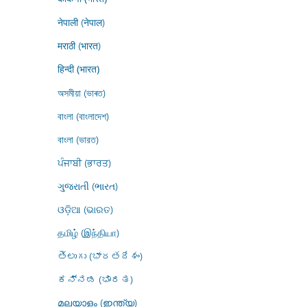
नेपाली (नेपाल)
मराठी (भारत)
हिन्दी (भारत)
অসমীয়া (ভাৰত)
বাংলা (বাংলাদেশ)
বাংলা (ভারত)
ਪੰਜਾਬੀ (ਭਾਰਤ)
ગુજરાતી (ભારત)
ଓଡ଼ିଆ (ଭାରତ)
தமிழ் (இந்தியா)
తెలుగు (భారతదేశం)
ಕನ್ನಡ (ಭಾರತ)
മലയാളം (ഇന്ത്യ)