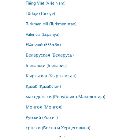
Tiếng Việt (Việt Nam)
Türkçe (Türkiye)
Türkmen dili (Türkmenistan)
Valencià (Espanya)
Ελληνικά (Ελλάδα)
Беларуская (Беларусь)
Български (България)
Кыргызча (Кыргызстан)
Қазақ (Қазақстан)
македонски (Република Македонија)
Монгол (Монгол)
Русский (Россия)
српски (Босна и Херцеговина)