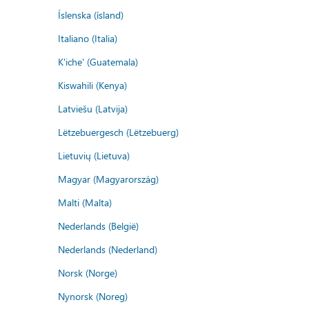
Íslenska (ísland)
Italiano (Italia)
K'iche' (Guatemala)
Kiswahili (Kenya)
Latviešu (Latvija)
Lëtzebuergesch (Lëtzebuerg)
Lietuvių (Lietuva)
Magyar (Magyarország)
Malti (Malta)
Nederlands (België)
Nederlands (Nederland)
Norsk (Norge)
Nynorsk (Noreg)