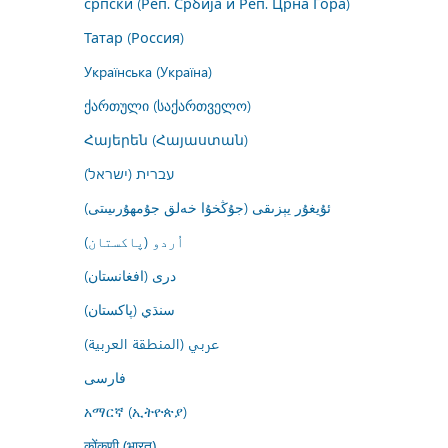
српски (Реп. Србија и Реп. Црна Гора)
Татар (Россия)
Українська (Україна)
ქართული (საქართველო)
Հայերեն (Հայաստան)
עברית (ישראל)
ئۇيغۇر يېزىقى (جۇڭخۇا خەلق جۇمھۇرىيىتى)
اُردو (پاکستان)
درى (افغانستان)
سنڌي (پاکستان)
عربي (المنطقة العربية)
فارسى
አማርኛ (ኢትዮጵያ)
कोंकणी (भारत)