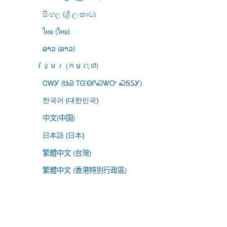
සිංහල (ශ්‍රී ලංකාව)
ไทย (ไทย)
ລາວ (ລາວ)
ខ្មែរ (កម្ពុជា)
ᏣᎳᎩ (ᏌᏊ ᎢᏳᎾᎵᏍᏔᏅ ᏍᎦᏚᎩ)
한국어 (대한민국)
中文(中国)
日本語 (日本)
繁體中文 (台灣)
繁體中文 (香港特別行政區)