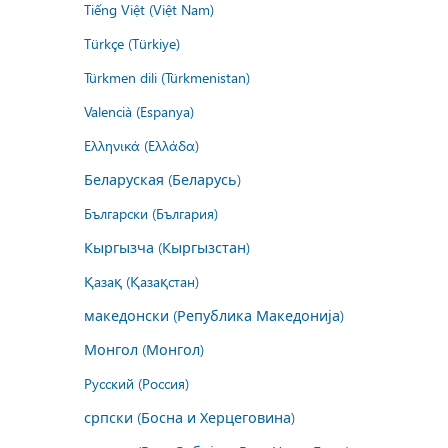
Tiếng Việt (Việt Nam)
Türkçe (Türkiye)
Türkmen dili (Türkmenistan)
Valencià (Espanya)
Ελληνικά (Ελλάδα)
Беларуская (Беларусь)
Български (България)
Кыргызча (Кыргызстан)
Қазақ (Қазақстан)
македонски (Република Македонија)
Монгол (Монгол)
Русский (Россия)
српски (Босна и Херцеговина)