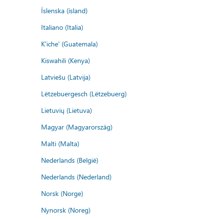
Íslenska (ísland)
Italiano (Italia)
K'iche' (Guatemala)
Kiswahili (Kenya)
Latviešu (Latvija)
Lëtzebuergesch (Lëtzebuerg)
Lietuvių (Lietuva)
Magyar (Magyarország)
Malti (Malta)
Nederlands (België)
Nederlands (Nederland)
Norsk (Norge)
Nynorsk (Noreg)