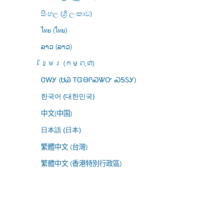
සිංහල (ශ්‍රී ලංකාව)
ไทย (ไทย)
ລາວ (ລາວ)
ខ្មែរ (កម្ពុជា)
ᏣᎳᎩ (ᏌᏊ ᎢᏳᎾᎵᏍᏔᏅ ᏍᎦᏚᎩ)
한국어 (대한민국)
中文(中国)
日本語 (日本)
繁體中文 (台灣)
繁體中文 (香港特別行政區)