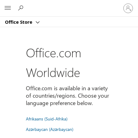
Sign
Microsoft
in
to
Office Store
your
account
Office.com
Worldwide
Office.com is available in a variety
of countries/regions. Choose your
language preference below.
Afrikaans (Suid-Afrika)
Azərbaycan (Azərbaycan)