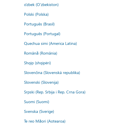
o'zbek (O'zbekiston)
Polski (Polska)
Português (Brasil)
Português (Portugal)
Quechua simi (America Latina)
Română (România)
Shqip (shqipëri)
Slovenčina (Slovenská republika)
Slovenski (Slovenija)
Srpski (Rep. Srbija i Rep. Crna Gora)
Suomi (Suomi)
Svenska (Sverige)
Te reo Māori (Aotearoa)