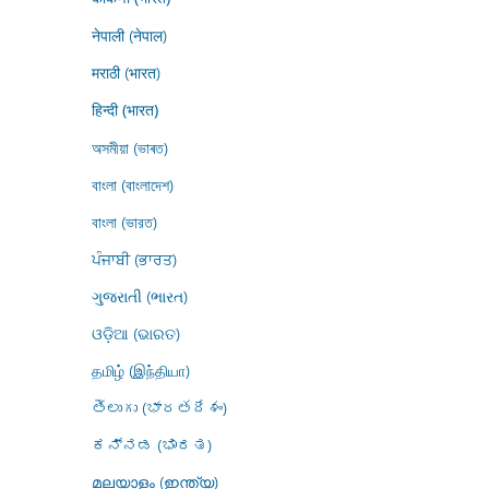
नेपाली (नेपाल)
मराठी (भारत)
हिन्दी (भारत)
অসমীয়া (ভাৰত)
বাংলা (বাংলাদেশ)
বাংলা (ভারত)
ਪੰਜਾਬੀ (ਭਾਰਤ)
ગુજરાતી (ભારત)
ଓଡ଼ିଆ (ଭାରତ)
தமிழ் (இந்தியா)
తెలుగు (భారతదేశం)
ಕನ್ನಡ (ಭಾರತ)
മലയാളം (ഇന്ത്യ)