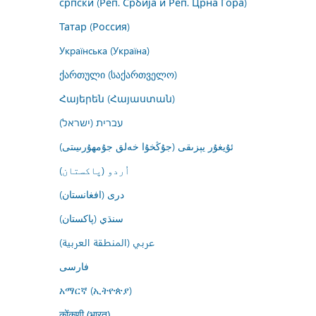
српски (Реп. Србија и Реп. Црна Гора)
Татар (Россия)
Українська (Україна)
ქართული (საქართველო)
Հայերեն (Հայաստան)
עברית (ישראל)
ئۇيغۇر يېزىقى (جۇڭخۇا خەلق جۇمھۇرىيىتى)
اُردو (پاکستان)
درى (افغانستان)
سنڌي (پاکستان)
عربي (المنطقة العربية)
فارسى
አማርኛ (ኢትዮጵያ)
कोंकणी (भारत)