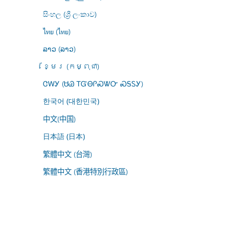
සිංහල (ශ්‍රී ලංකාව)
ไทย (ไทย)
ລາວ (ລາວ)
ខ្មែរ (កម្ពុជា)
ᏣᎳᎩ (ᏌᏊ ᎢᏳᎾᎵᏍᏔᏅ ᏍᎦᏚᎩ)
한국어 (대한민국)
中文(中国)
日本語 (日本)
繁體中文 (台灣)
繁體中文 (香港特別行政區)