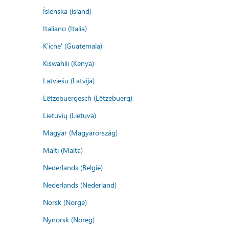
Íslenska (ísland)
Italiano (Italia)
K'iche' (Guatemala)
Kiswahili (Kenya)
Latviešu (Latvija)
Lëtzebuergesch (Lëtzebuerg)
Lietuvių (Lietuva)
Magyar (Magyarország)
Malti (Malta)
Nederlands (België)
Nederlands (Nederland)
Norsk (Norge)
Nynorsk (Noreg)