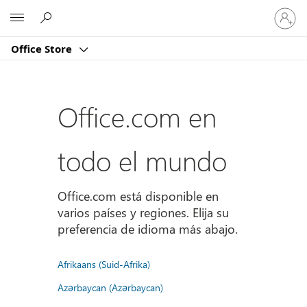
Iniciar
Microsoft
sesión
en
Office Store
tu
cuenta
Office.com en
todo el mundo
Office.com está disponible en
varios países y regiones. Elija su
preferencia de idioma más abajo.
Afrikaans (Suid-Afrika)
Azərbaycan (Azərbaycan)