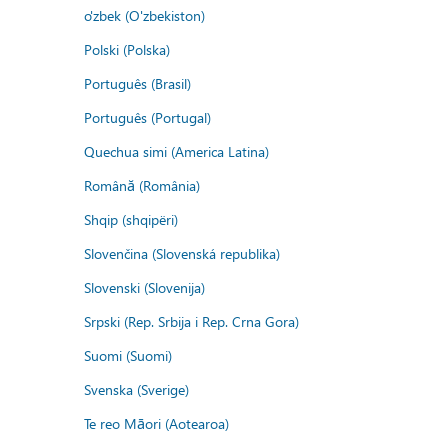
o'zbek (O'zbekiston)
Polski (Polska)
Português (Brasil)
Português (Portugal)
Quechua simi (America Latina)
Română (România)
Shqip (shqipëri)
Slovenčina (Slovenská republika)
Slovenski (Slovenija)
Srpski (Rep. Srbija i Rep. Crna Gora)
Suomi (Suomi)
Svenska (Sverige)
Te reo Māori (Aotearoa)