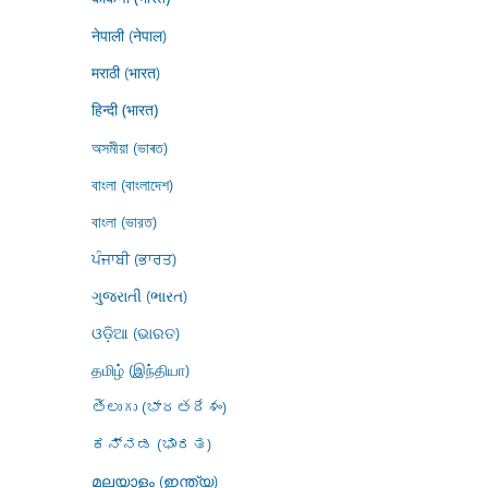
नेपाली (नेपाल)
मराठी (भारत)
हिन्दी (भारत)
অসমীয়া (ভাৰত)
বাংলা (বাংলাদেশ)
বাংলা (ভারত)
ਪੰਜਾਬੀ (ਭਾਰਤ)
ગુજરાતી (ભારત)
ଓଡ଼ିଆ (ଭାରତ)
தமிழ் (இந்தியா)
తెలుగు (భారతదేశం)
ಕನ್ನಡ (ಭಾರತ)
മലയാളം (ഇന്ത്യ)