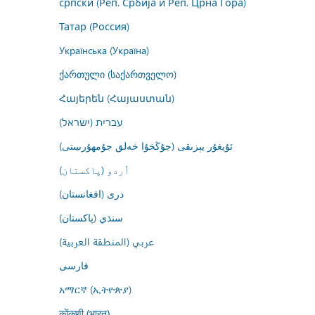
српски (Реп. Србија и Реп. Црна Гора)
Татар (Россия)
Українська (Україна)
ქართული (საქართველო)
Հայերեն (Հայաստան)
עברית (ישראל)
ئۇيغۇر يېزىقى (جۇڭخۇا خەلق جۇمھۇرىيىتى)
اُردو (پاکستان)
درى (افغانستان)
سنڌي (پاکستان)
عربي (المنطقة العربية)
فارسى
አማርኛ (ኢትዮጵያ)
कोंकणी (भारत)