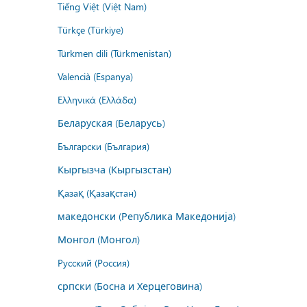
Tiếng Việt (Việt Nam)
Türkçe (Türkiye)
Türkmen dili (Türkmenistan)
Valencià (Espanya)
Ελληνικά (Ελλάδα)
Беларуская (Беларусь)
Български (България)
Кыргызча (Кыргызстан)
Қазақ (Қазақстан)
македонски (Република Македонија)
Монгол (Монгол)
Русский (Россия)
српски (Босна и Херцеговина)