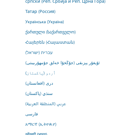
српски (Реп. Србија и Реп. Црна Гора)
Татар (Россия)
Українська (Україна)
ქართული (საქართველო)
Հայերեն (Հայաստան)
עברית (ישראל)
ئۇيغۇر يېزىقى (جۇڭخۇا خەلق جۇمھۇرىيىتى)
اُردو (پاکستان)
درى (افغانستان)
سنڌي (پاکستان)
عربي (المنطقة العربية)
فارسى
አማርኛ (ኢትዮጵያ)
कोंकणी (भारत)