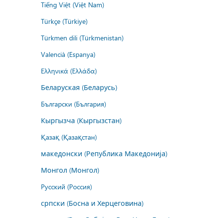
Tiếng Việt (Việt Nam)
Türkçe (Türkiye)
Türkmen dili (Türkmenistan)
Valencià (Espanya)
Ελληνικά (Ελλάδα)
Беларуская (Беларусь)
Български (България)
Кыргызча (Кыргызстан)
Қазақ (Қазақстан)
македонски (Република Македонија)
Монгол (Монгол)
Русский (Россия)
српски (Босна и Херцеговина)