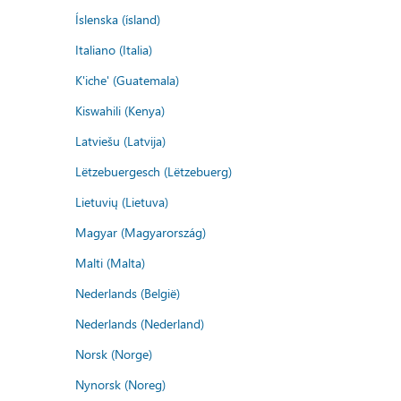
Íslenska (ísland)
Italiano (Italia)
K'iche' (Guatemala)
Kiswahili (Kenya)
Latviešu (Latvija)
Lëtzebuergesch (Lëtzebuerg)
Lietuvių (Lietuva)
Magyar (Magyarország)
Malti (Malta)
Nederlands (België)
Nederlands (Nederland)
Norsk (Norge)
Nynorsk (Noreg)