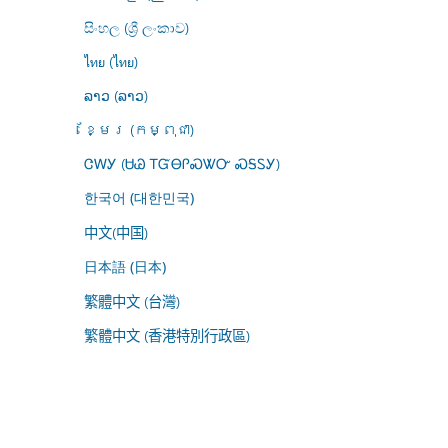
සිංහල (ශ්‍රී ලංකාව)
ไทย (ไทย)
ລາວ (ລາວ)
ខ្មែរ (កម្ពុជា)
ᏣᎳᎩ (ᏌᏊ ᎢᏳᎾᎵᏍᏔᏅ ᏍᎦᏚᎩ)
한국어 (대한민국)
中文(中国)
日本語 (日本)
繁體中文 (台灣)
繁體中文 (香港特別行政區)