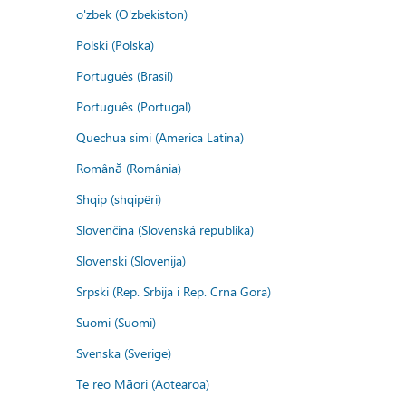
o'zbek (O'zbekiston)
Polski (Polska)
Português (Brasil)
Português (Portugal)
Quechua simi (America Latina)
Română (România)
Shqip (shqipëri)
Slovenčina (Slovenská republika)
Slovenski (Slovenija)
Srpski (Rep. Srbija i Rep. Crna Gora)
Suomi (Suomi)
Svenska (Sverige)
Te reo Māori (Aotearoa)