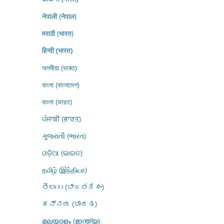
नेपाली (नेपाल)
मराठी (भारत)
हिन्दी (भारत)
অসমীয়া (ভাৰত)
বাংলা (বাংলাদেশ)
বাংলা (ভারত)
ਪੰਜਾਬੀ (ਭਾਰਤ)
ગુજરાતી (ભારત)
ଓଡ଼ିଆ (ଭାରତ)
தமிழ் (இந்தியா)
తెలుగు (భారతదేశం)
ಕನ್ನಡ (ಭಾರತ)
മലയാളം (ഇന്ത്യ)