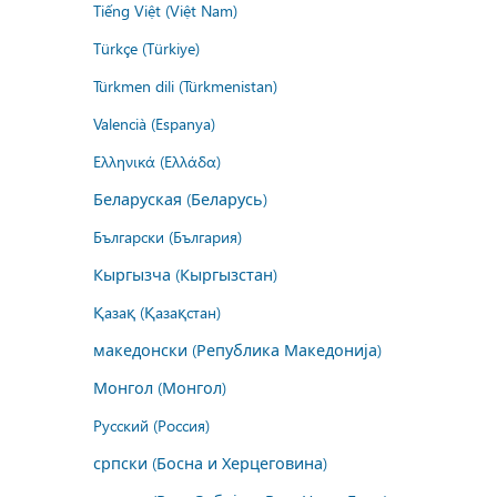
Tiếng Việt (Việt Nam)
Türkçe (Türkiye)
Türkmen dili (Türkmenistan)
Valencià (Espanya)
Ελληνικά (Ελλάδα)
Беларуская (Беларусь)
Български (България)
Кыргызча (Кыргызстан)
Қазақ (Қазақстан)
македонски (Република Македонија)
Монгол (Монгол)
Русский (Россия)
српски (Босна и Херцеговина)