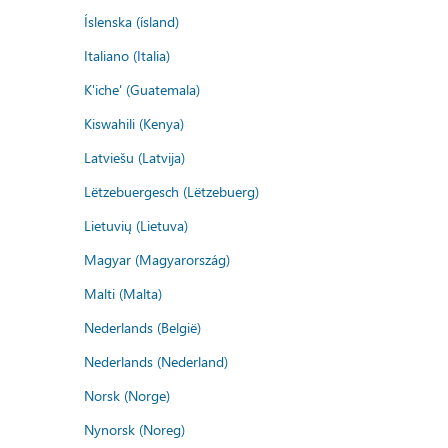
Íslenska (ísland)
Italiano (Italia)
K'iche' (Guatemala)
Kiswahili (Kenya)
Latviešu (Latvija)
Lëtzebuergesch (Lëtzebuerg)
Lietuvių (Lietuva)
Magyar (Magyarország)
Malti (Malta)
Nederlands (België)
Nederlands (Nederland)
Norsk (Norge)
Nynorsk (Noreg)