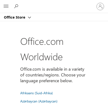
Sign
Microsoft
in
to
Office Store
your
account
Office.com
Worldwide
Office.com is available in a variety
of countries/regions. Choose your
language preference below.
Afrikaans (Suid-Afrika)
Azərbaycan (Azərbaycan)