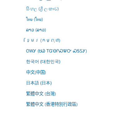
සිංහල (ශ්‍රී ලංකාව)
ไทย (ไทย)
ລາວ (ລາວ)
ខ្មែរ (កម្ពុជា)
ᏣᎳᎩ (ᏌᏊ ᎢᏳᎾᎵᏍᏔᏅ ᏍᎦᏚᎩ)
한국어 (대한민국)
中文(中国)
日本語 (日本)
繁體中文 (台灣)
繁體中文 (香港特別行政區)