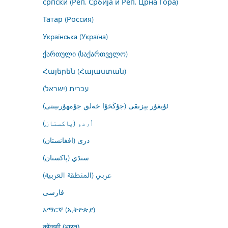
српски (Реп. Србија и Реп. Црна Гора)
Татар (Россия)
Українська (Україна)
ქართული (საქართველო)
Հայերեն (Հայաստան)
עברית (ישראל)
ئۇيغۇر يېزىقى (جۇڭخۇا خەلق جۇمھۇرىيىتى)
اُردو (پاکستان)
درى (افغانستان)
سنڌي (پاکستان)
عربي (المنطقة العربية)
فارسى
አማርኛ (ኢትዮጵያ)
कोंकणी (भारत)