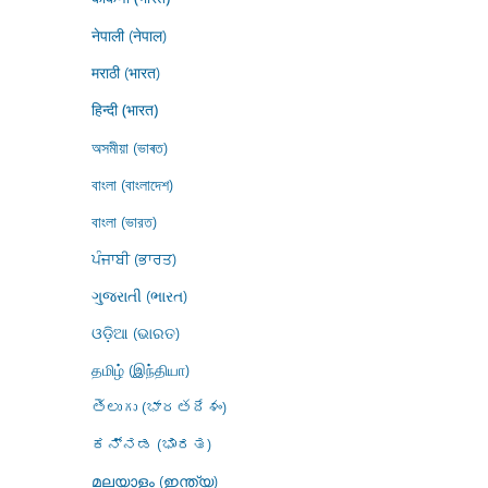
नेपाली (नेपाल)
मराठी (भारत)
हिन्दी (भारत)
অসমীয়া (ভাৰত)
বাংলা (বাংলাদেশ)
বাংলা (ভারত)
ਪੰਜਾਬੀ (ਭਾਰਤ)
ગુજરાતી (ભારત)
ଓଡ଼ିଆ (ଭାରତ)
தமிழ் (இந்தியா)
తెలుగు (భారతదేశం)
ಕನ್ನಡ (ಭಾರತ)
മലയാളം (ഇന്ത്യ)