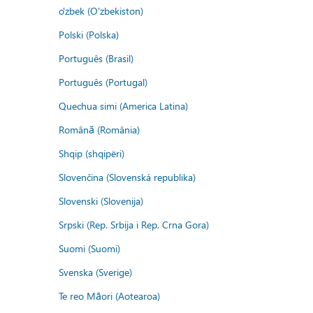
o'zbek (O'zbekiston)
Polski (Polska)
Português (Brasil)
Português (Portugal)
Quechua simi (America Latina)
Română (România)
Shqip (shqipëri)
Slovenčina (Slovenská republika)
Slovenski (Slovenija)
Srpski (Rep. Srbija i Rep. Crna Gora)
Suomi (Suomi)
Svenska (Sverige)
Te reo Māori (Aotearoa)