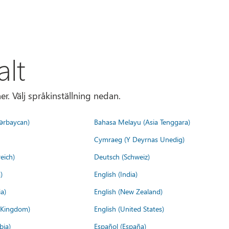
alt
r. Välj språkinställning nedan.
ərbaycan)
Bahasa Melayu (Asia Tenggara)
Cymraeg (Y Deyrnas Unedig)
eich)
Deutsch (Schweiz)
)
English (India)
a)
English (New Zealand)
d Kingdom)
English (United States)
bia)
Español (España)