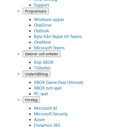
Support
Programvara
Windows-appar
OneDrive
Outlook
Byta från Skype till Teams
OneNote
Microsoft Teams
Datorer och enheter
Köp XBOX
Tillbehör
Underhållning
XBOX Game Pass Ultimate
XBOX och spel
PC-spel
Företag
Microsoft AI
Microsoft Security
Azure
Dynamics 365