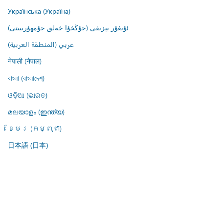
Українська (Україна)
ئۇيغۇر يېزىقى (جۇڭخۇا خەلق جۇمھۇرىيىتى)
عربي (المنطقة العربية)
नेपाली (नेपाल)
বাংলা (বাংলাদেশ)
ଓଡ଼ିଆ (ଭାରତ)
മലയാളം (ഇന്ത്യ)
ខ្មែរ (កម្ពុជា)
日本語 (日本)