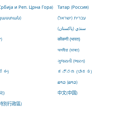
Србија и Реп. Црна Гора)
Татар (Россия)
այաստան)
עברית (ישראל)
سنڌي (پاکستان)
)
कोंकणी (भारत)
অসমীয়া (ভাৰত)
ગુજરાતી (ભારત)
ేశం)
ಕನ್ನಡ (ಭಾರತ)
ລາວ (ລາວ)
中文(中国)
국)
特別行政區)