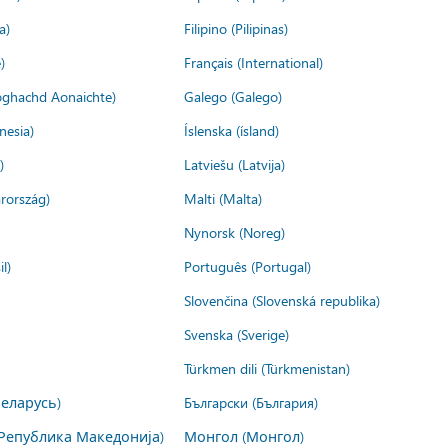
a)
Filipino (Pilipinas)
)
Français (International)
ìoghachd Aonaichte)
Galego (Galego)
nesia)
Íslenska (ísland)
)
Latviešu (Latvija)
rország)
Malti (Malta)
Nynorsk (Noreg)
l)
Português (Portugal)
Slovenčina (Slovenská republika)
Svenska (Sverige)
Türkmen dili (Türkmenistan)
Беларусь)
Български (България)
Република Македонија)
Монгол (Монгол)