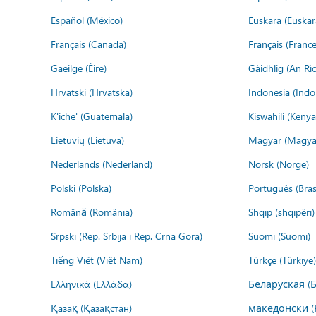
Español (México)
Euskara (Euskar
Français (Canada)
Français (France
Gaeilge (Éire)
Gàidhlig (An R
Hrvatski (Hrvatska)
Indonesia (Indo
K'iche' (Guatemala)
Kiswahili (Kenya
Lietuvių (Lietuva)
Magyar (Magya
Nederlands (Nederland)
Norsk (Norge)
Polski (Polska)
Português (Brasi
Română (România)
Shqip (shqipëri)
Srpski (Rep. Srbija i Rep. Crna Gora)
Suomi (Suomi)
Tiếng Việt (Việt Nam)
Türkçe (Türkiye)
Ελληνικά (Ελλάδα)
Беларуская (
Қазақ (Қазақстан)
македонски (