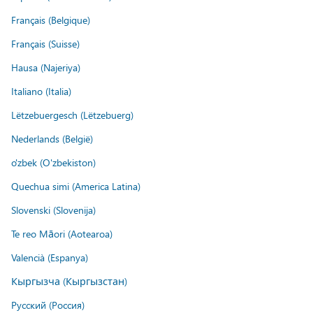
Français (Belgique)
Français (Suisse)
Hausa (Najeriya)
Italiano (Italia)
Lëtzebuergesch (Lëtzebuerg)
Nederlands (België)
o'zbek (O'zbekiston)
Quechua simi (America Latina)
Slovenski (Slovenija)
Te reo Māori (Aotearoa)
Valencià (Espanya)
Кыргызча (Кыргызстан)
Русский (Россия)