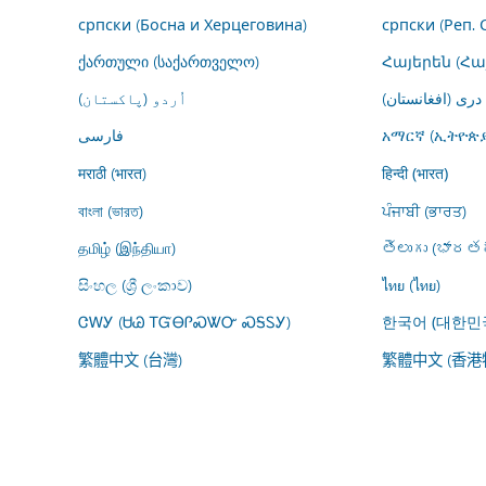
српски (Босна и Херцеговина)
српски (Реп. 
ქართული (საქართველო)
Հայերեն (Հ
درى (افغانستان)
اُردو (پاکستان)
فارسى
አማርኛ (ኢትዮጵያ
मराठी (भारत)
हिन्दी (भारत)
বাংলা (ভারত)
ਪੰਜਾਬੀ (ਭਾਰਤ)
தமிழ் (இந்தியா)
తెలుగు (భారతద
සිංහල (ශ්‍රී ලංකාව)
ไทย (ไทย)
ᏣᎳᎩ (ᏌᏊ ᎢᏳᎾᎵᏍᏔᏅ ᏍᎦᏚᎩ)
한국어 (대한민
繁體中文 (台灣)
繁體中文 (香港