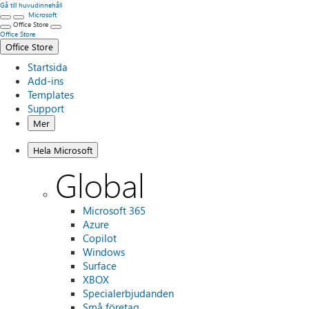
Gå till huvudinnehåll
Microsoft
Office Store
Office Store
Office Store
Startsida
Add-ins
Templates
Support
Mer
Hela Microsoft
Global
Microsoft 365
Azure
Copilot
Windows
Surface
XBOX
Specialerbjudanden
Små företag