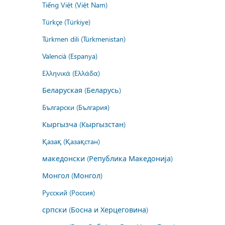
Tiếng Việt (Việt Nam)
Türkçe (Türkiye)
Türkmen dili (Türkmenistan)
Valencià (Espanya)
Ελληνικά (Ελλάδα)
Беларуская (Беларусь)
Български (България)
Кыргызча (Кыргызстан)
Қазақ (Қазақстан)
македонски (Република Македонија)
Монгол (Монгол)
Русский (Россия)
српски (Босна и Херцеговина)