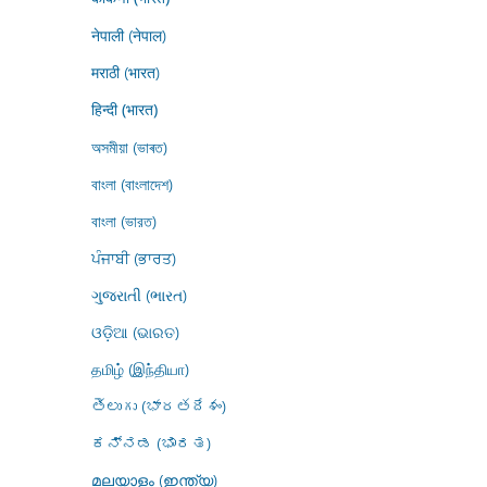
नेपाली (नेपाल)
मराठी (भारत)
हिन्दी (भारत)
অসমীয়া (ভাৰত)
বাংলা (বাংলাদেশ)
বাংলা (ভারত)
ਪੰਜਾਬੀ (ਭਾਰਤ)
ગુજરાતી (ભારત)
ଓଡ଼ିଆ (ଭାରତ)
தமிழ் (இந்தியா)
తెలుగు (భారతదేశం)
ಕನ್ನಡ (ಭಾರತ)
മലയാളം (ഇന്ത്യ)