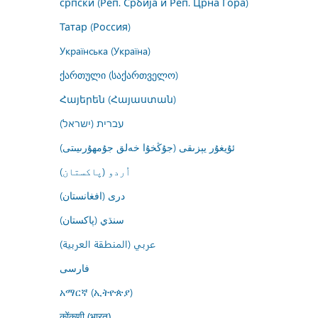
српски (Реп. Србија и Реп. Црна Гора)
Татар (Россия)
Українська (Україна)
ქართული (საქართველო)
Հայերեն (Հայաստան)
עברית (ישראל)
ئۇيغۇر يېزىقى (جۇڭخۇا خەلق جۇمھۇرىيىتى)
اُردو (پاکستان)
درى (افغانستان)
سنڌي (پاکستان)
عربي (المنطقة العربية)
فارسى
አማርኛ (ኢትዮጵያ)
कोंकणी (भारत)