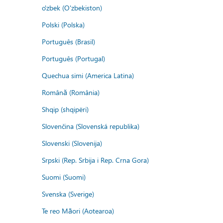
o'zbek (O'zbekiston)
Polski (Polska)
Português (Brasil)
Português (Portugal)
Quechua simi (America Latina)
Română (România)
Shqip (shqipëri)
Slovenčina (Slovenská republika)
Slovenski (Slovenija)
Srpski (Rep. Srbija i Rep. Crna Gora)
Suomi (Suomi)
Svenska (Sverige)
Te reo Māori (Aotearoa)