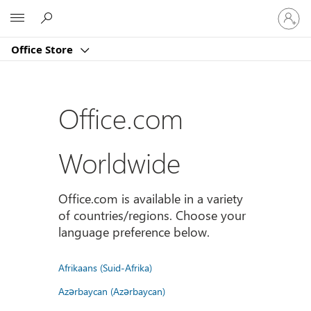
Sign
Microsoft
in
to
Office Store
your
account
Office.com
Worldwide
Office.com is available in a variety
of countries/regions. Choose your
language preference below.
Afrikaans (Suid-Afrika)
Azərbaycan (Azərbaycan)