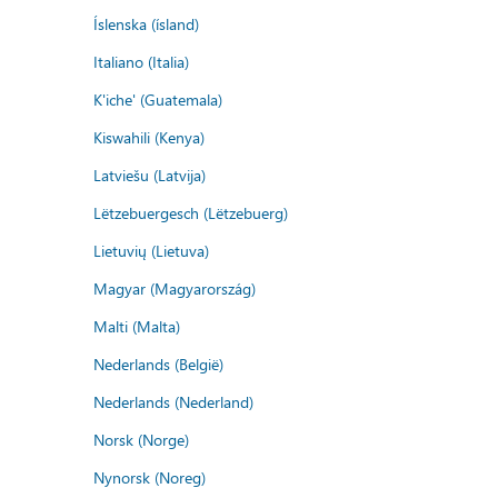
Íslenska (ísland)
Italiano (Italia)
K'iche' (Guatemala)
Kiswahili (Kenya)
Latviešu (Latvija)
Lëtzebuergesch (Lëtzebuerg)
Lietuvių (Lietuva)
Magyar (Magyarország)
Malti (Malta)
Nederlands (België)
Nederlands (Nederland)
Norsk (Norge)
Nynorsk (Noreg)