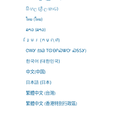
සිංහල (ශ්‍රී ලංකාව)
ไทย (ไทย)
ລາວ (ລາວ)
ខ្មែរ (កម្ពុជា)
ᏣᎳᎩ (ᏌᏊ ᎢᏳᎾᎵᏍᏔᏅ ᏍᎦᏚᎩ)
한국어 (대한민국)
中文(中国)
日本語 (日本)
繁體中文 (台灣)
繁體中文 (香港特別行政區)