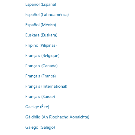
Español (España)
Español (Latinoamérica)
Español (México)
Euskara (Euskara)
Filipino (Pilipinas)
Français (Belgique)
Français (Canada)
Français (France)
Français (International)
Français (Suisse)
Gaeilge (Éire)
Gàidhlig (An Rìoghachd Aonaichte)
Galego (Galego)