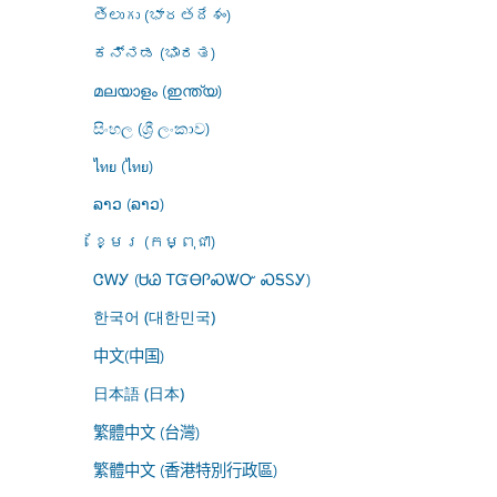
తెలుగు (భారతదేశం)
ಕನ್ನಡ (ಭಾರತ)
മലയാളം (ഇന്ത്യ)
සිංහල (ශ්‍රී ලංකාව)
ไทย (ไทย)
ລາວ (ລາວ)
ខ្មែរ (កម្ពុជា)
ᏣᎳᎩ (ᏌᏊ ᎢᏳᎾᎵᏍᏔᏅ ᏍᎦᏚᎩ)
한국어 (대한민국)
中文(中国)
日本語 (日本)
繁體中文 (台灣)
繁體中文 (香港特別行政區)