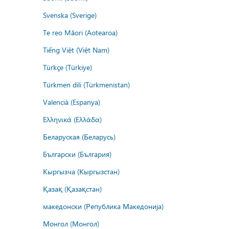
Svenska (Sverige)
Te reo Māori (Aotearoa)
Tiếng Việt (Việt Nam)
Türkçe (Türkiye)
Türkmen dili (Türkmenistan)
Valencià (Espanya)
Ελληνικά (Ελλάδα)
Беларуская (Беларусь)
Български (България)
Кыргызча (Кыргызстан)
Қазақ (Қазақстан)
македонски (Република Македонија)
Монгол (Монгол)