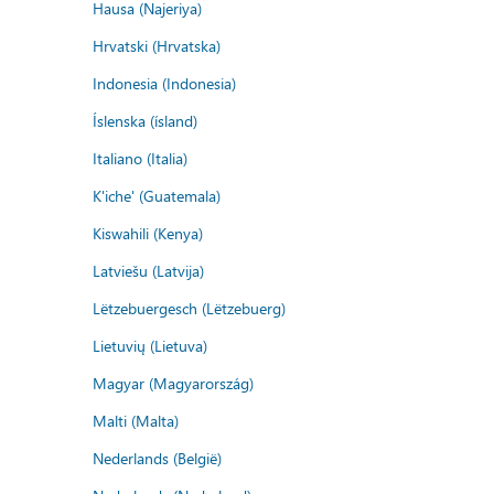
Hausa (Najeriya)
Hrvatski (Hrvatska)
Indonesia (Indonesia)
Íslenska (ísland)
Italiano (Italia)
K'iche' (Guatemala)
Kiswahili (Kenya)
Latviešu (Latvija)
Lëtzebuergesch (Lëtzebuerg)
Lietuvių (Lietuva)
Magyar (Magyarország)
Malti (Malta)
Nederlands (België)