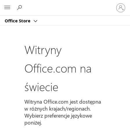
Zaloguj
Microsoft
się
do
Office Store
swojeg
konta
Witryny
Office.com na
świecie
Witryna Office.com jest dostępna
w różnych krajach/regionach.
Wybierz preferencje językowe
poniżej.