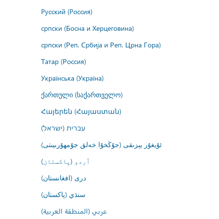
Русский (Россия)
српски (Босна и Херцеговина)
српски (Реп. Србија и Реп. Црна Гора)
Татар (Россия)
Українська (Україна)
ქართული (საქართველო)
Հայերեն (Հայաստան)
עברית (ישראל)
ئۇيغۇر يېزىقى (جۇڭخۇا خەلق جۇمھۇرىيىتى)
اُردو (پاکستان)
درى (افغانستان)
سنڌي (پاکستان)
عربي (المنطقة العربية)