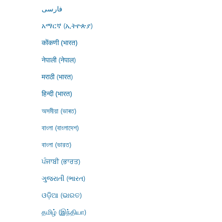
فارسى
አማርኛ (ኢትዮጵያ)
कोंकणी (भारत)
नेपाली (नेपाल)
मराठी (भारत)
हिन्दी (भारत)
অসমীয়া (ভাৰত)
বাংলা (বাংলাদেশ)
বাংলা (ভারত)
ਪੰਜਾਬੀ (ਭਾਰਤ)
ગુજરાતી (ભારત)
ଓଡ଼ିଆ (ଭାରତ)
தமிழ் (இந்தியா)