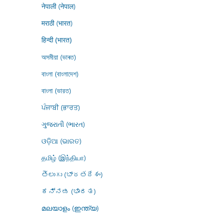
नेपाली (नेपाल)
मराठी (भारत)
हिन्दी (भारत)
অসমীয়া (ভাৰত)
বাংলা (বাংলাদেশ)
বাংলা (ভারত)
ਪੰਜਾਬੀ (ਭਾਰਤ)
ગુજરાતી (ભારત)
ଓଡ଼ିଆ (ଭାରତ)
தமிழ் (இந்தியா)
తెలుగు (భారతదేశం)
ಕನ್ನಡ (ಭಾರತ)
മലയാളം (ഇന്ത്യ)