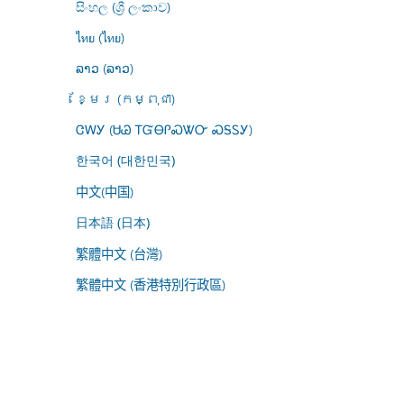
සිංහල (ශ්‍රී ලංකාව)
ไทย (ไทย)
ລາວ (ລາວ)
ខ្មែរ (កម្ពុជា)
ᏣᎳᎩ (ᏌᏊ ᎢᏳᎾᎵᏍᏔᏅ ᏍᎦᏚᎩ)
한국어 (대한민국)
中文(中国)
日本語 (日本)
繁體中文 (台灣)
繁體中文 (香港特別行政區)