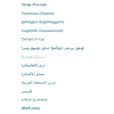
Татар (Россия)
Українська (Україна)
ქართული (საქართველო)
Հայերեն (Հայաստան)
עברית (ישראל)
ئۇيغۇر يېزىقى (جۇڭخۇا خەلق جۇمھۇرىيىتى)
اُردو (پاکستان)
درى (افغانستان)
سنڌي (پاکستان)
عربي (المنطقة العربية)
فارسى
አማርኛ (ኢትዮጵያ)
कोंकणी (भारत)