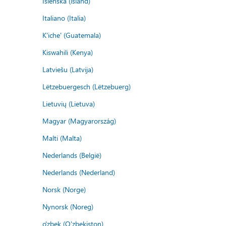
Íslenska (ísland)
Italiano (Italia)
K'iche' (Guatemala)
Kiswahili (Kenya)
Latviešu (Latvija)
Lëtzebuergesch (Lëtzebuerg)
Lietuvių (Lietuva)
Magyar (Magyarország)
Malti (Malta)
Nederlands (België)
Nederlands (Nederland)
Norsk (Norge)
Nynorsk (Noreg)
o'zbek (O'zbekiston)