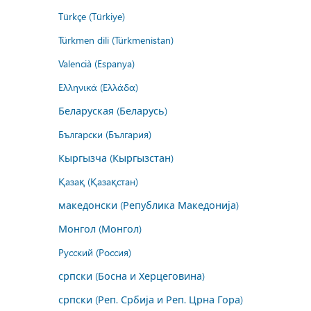
Türkçe (Türkiye)
Türkmen dili (Türkmenistan)
Valencià (Espanya)
Ελληνικά (Ελλάδα)
Беларуская (Беларусь)
Български (България)
Кыргызча (Кыргызстан)
Қазақ (Қазақстан)
македонски (Република Македонија)
Монгол (Монгол)
Русский (Россия)
српски (Босна и Херцеговина)
српски (Реп. Србија и Реп. Црна Гора)