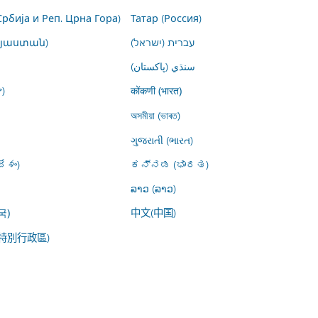
Србија и Реп. Црна Гора)
Татар (Россия)
այաստան)
עברית (ישראל)
سنڌي (پاکستان)
)
कोंकणी (भारत)
অসমীয়া (ভাৰত)
ગુજરાતી (ભારત)
ేశం)
ಕನ್ನಡ (ಭಾರತ)
ລາວ (ລາວ)
中文(中国)
국)
特別行政區)