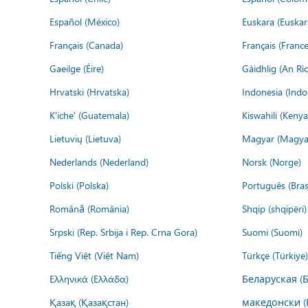
Español (México)
Euskara (Euskar
Français (Canada)
Français (France
Gaeilge (Éire)
Gàidhlig (An R
Hrvatski (Hrvatska)
Indonesia (Indo
K'iche' (Guatemala)
Kiswahili (Kenya
Lietuvių (Lietuva)
Magyar (Magya
Nederlands (Nederland)
Norsk (Norge)
Polski (Polska)
Português (Brasi
Română (România)
Shqip (shqipëri)
Srpski (Rep. Srbija i Rep. Crna Gora)
Suomi (Suomi)
Tiếng Việt (Việt Nam)
Türkçe (Türkiye)
Ελληνικά (Ελλάδα)
Беларуская (
Қазақ (Қазақстан)
македонски (