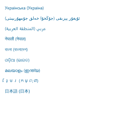
Українська (Україна)
ئۇيغۇر يېزىقى (جۇڭخۇا خەلق جۇمھۇرىيىتى)
عربي (المنطقة العربية)
नेपाली (नेपाल)
বাংলা (বাংলাদেশ)
ଓଡ଼ିଆ (ଭାରତ)
മലയാളം (ഇന്ത്യ)
ខ្មែរ (កម្ពុជា)
日本語 (日本)