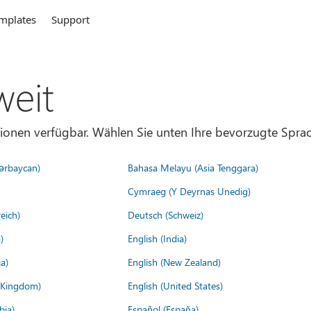
mplates
Support
weit
gionen verfügbar. Wählen Sie unten Ihre bevorzugte Sprac
ərbaycan)
Bahasa Melayu (Asia Tenggara)
Cymraeg (Y Deyrnas Unedig)
eich)
Deutsch (Schweiz)
)
English (India)
a)
English (New Zealand)
d Kingdom)
English (United States)
bia)
Español (España)