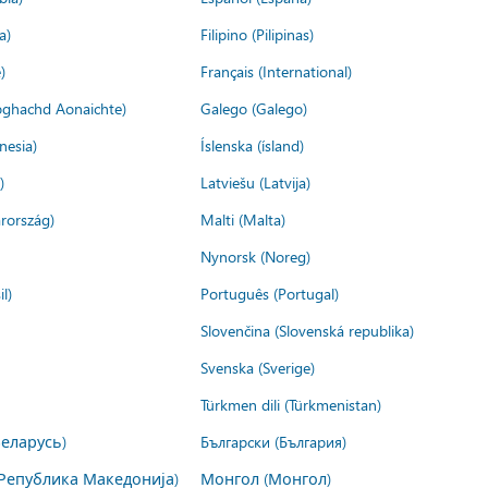
a)
Filipino (Pilipinas)
)
Français (International)
ìoghachd Aonaichte)
Galego (Galego)
nesia)
Íslenska (ísland)
)
Latviešu (Latvija)
rország)
Malti (Malta)
Nynorsk (Noreg)
l)
Português (Portugal)
Slovenčina (Slovenská republika)
Svenska (Sverige)
Türkmen dili (Türkmenistan)
Беларусь)
Български (България)
Република Македонија)
Монгол (Монгол)