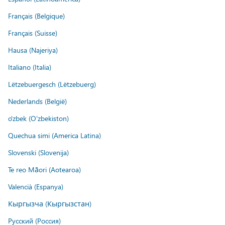
Français (Belgique)
Français (Suisse)
Hausa (Najeriya)
Italiano (Italia)
Lëtzebuergesch (Lëtzebuerg)
Nederlands (België)
o'zbek (O'zbekiston)
Quechua simi (America Latina)
Slovenski (Slovenija)
Te reo Māori (Aotearoa)
Valencià (Espanya)
Кыргызча (Кыргызстан)
Русский (Россия)