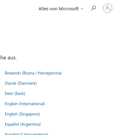
Bei
Alles von Microsoft
Ihrem
Konto
anmelden
he aus.
Bosanski (Bosna i Hercegovina)
Dansk (Danmark)
Eesti (Eesti)
English (International)
English (Singapore)
Español (Argentina)
Español (Latinoamérica)