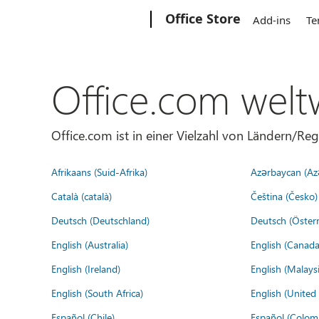
Microsoft
Office Store
Add-ins
Te
Office.com welt
Office.com ist in einer Vielzahl von Ländern/Re
Afrikaans (Suid-Afrika)
Azərbaycan (Az
Català (català)
Čeština (Česko)
Deutsch (Deutschland)
Deutsch (Österr
English (Australia)
English (Canada
English (Ireland)
English (Malaysi
English (South Africa)
English (Unite
Español (Chile)
Español (Colom