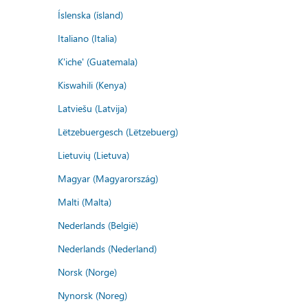
Íslenska (ísland)
Italiano (Italia)
K'iche' (Guatemala)
Kiswahili (Kenya)
Latviešu (Latvija)
Lëtzebuergesch (Lëtzebuerg)
Lietuvių (Lietuva)
Magyar (Magyarország)
Malti (Malta)
Nederlands (België)
Nederlands (Nederland)
Norsk (Norge)
Nynorsk (Noreg)