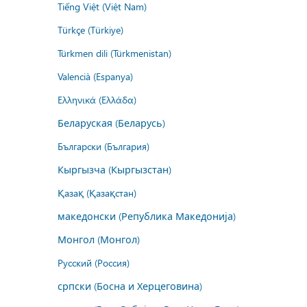
Tiếng Việt (Việt Nam)
Türkçe (Türkiye)
Türkmen dili (Türkmenistan)
Valencià (Espanya)
Ελληνικά (Ελλάδα)
Беларуская (Беларусь)
Български (България)
Кыргызча (Кыргызстан)
Қазақ (Қазақстан)
македонски (Република Македонија)
Монгол (Монгол)
Русский (Россия)
српски (Босна и Херцеговина)