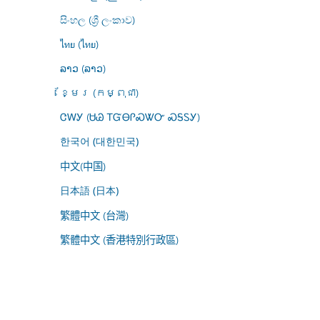
සිංහල (ශ්‍රී ලංකාව)
ไทย (ไทย)
ລາວ (ລາວ)
ខ្មែរ (កម្ពុជា)
ᏣᎳᎩ (ᏌᏊ ᎢᏳᎾᎵᏍᏔᏅ ᏍᎦᏚᎩ)
한국어 (대한민국)
中文(中国)
日本語 (日本)
繁體中文 (台灣)
繁體中文 (香港特別行政區)