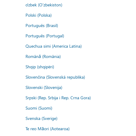
o'zbek (O'zbekiston)
Polski (Polska)
Português (Brasil)
Português (Portugal)
Quechua simi (America Latina)
Română (România)
Shqip (shqipëri)
Slovenčina (Slovenská republika)
Slovenski (Slovenija)
Srpski (Rep. Srbija i Rep. Crna Gora)
Suomi (Suomi)
Svenska (Sverige)
Te reo Māori (Aotearoa)