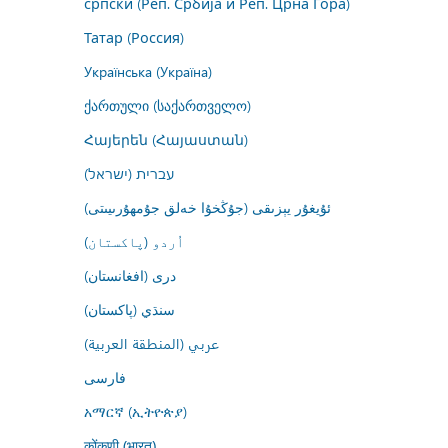
српски (Реп. Србија и Реп. Црна Гора)
Татар (Россия)
Українська (Україна)
ქართული (საქართველო)
Հայերեն (Հայաստան)
עברית (ישראל)
ئۇيغۇر يېزىقى (جۇڭخۇا خەلق جۇمھۇرىيىتى)
اُردو (پاکستان)
درى (افغانستان)
سنڌي (پاکستان)
عربي (المنطقة العربية)
فارسى
አማርኛ (ኢትዮጵያ)
कोंकणी (भारत)