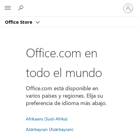
Iniciar
Microsoft
sesión
en
Office Store
tu
cuenta
Office.com en
todo el mundo
Office.com está disponible en
varios países y regiones. Elija su
preferencia de idioma más abajo.
Afrikaans (Suid-Afrika)
Azərbaycan (Azərbaycan)