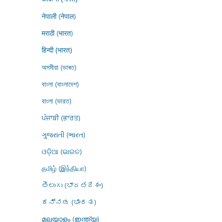
नेपाली (नेपाल)
मराठी (भारत)
हिन्दी (भारत)
অসমীয়া (ভাৰত)
বাংলা (বাংলাদেশ)
বাংলা (ভারত)
ਪੰਜਾਬੀ (ਭਾਰਤ)
ગુજરાતી (ભારત)
ଓଡ଼ିଆ (ଭାରତ)
தமிழ் (இந்தியா)
తెలుగు (భారతదేశం)
ಕನ್ನಡ (ಭಾರತ)
മലയാളം (ഇന്ത്യ)