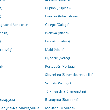
a)
Filipino (Pilipinas)
)
Français (International)
ìoghachd Aonaichte)
Galego (Galego)
nesia)
Íslenska (ísland)
)
Latviešu (Latvija)
rország)
Malti (Malta)
Nynorsk (Noreg)
l)
Português (Portugal)
Slovenčina (Slovenská republika)
Svenska (Sverige)
Türkmen dili (Türkmenistan)
Беларусь)
Български (България)
Република Македонија)
Монгол (Монгол)