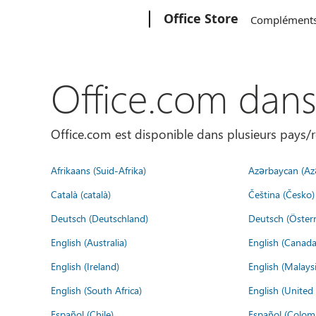
Microsoft
Office Store
Complément
Office.com dan
Office.com est disponible dans plusieurs pays/r
Afrikaans (Suid-Afrika)
Azərbaycan (Az
Català (català)
Čeština (Česko)
Deutsch (Deutschland)
Deutsch (Österr
English (Australia)
English (Canada
English (Ireland)
English (Malaysi
English (South Africa)
English (Unite
Español (Chile)
Español (Colom