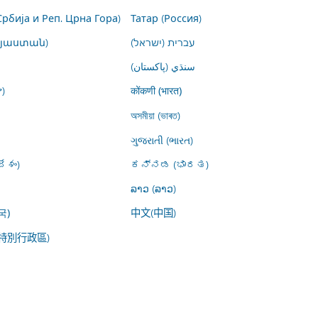
Србија и Реп. Црна Гора)
Татар (Россия)
այաստան)
עברית (ישראל)
سنڌي (پاکستان)
)
कोंकणी (भारत)
অসমীয়া (ভাৰত)
ગુજરાતી (ભારત)
ేశం)
ಕನ್ನಡ (ಭಾರತ)
ລາວ (ລາວ)
中文(中国)
국)
特別行政區)