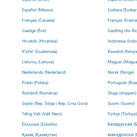
Español (México)
Euskara (Euskar
Français (Canada)
Français (France
Gaeilge (Éire)
Gàidhlig (An R
Hrvatski (Hrvatska)
Indonesia (Indo
K'iche' (Guatemala)
Kiswahili (Kenya
Lietuvių (Lietuva)
Magyar (Magya
Nederlands (Nederland)
Norsk (Norge)
Polski (Polska)
Português (Brasi
Română (România)
Shqip (shqipëri)
Srpski (Rep. Srbija i Rep. Crna Gora)
Suomi (Suomi)
Tiếng Việt (Việt Nam)
Türkçe (Türkiye)
Ελληνικά (Ελλάδα)
Беларуская (
Қазақ (Қазақстан)
македонски (