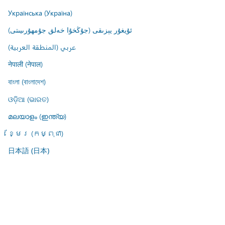
Українська (Україна)
ئۇيغۇر يېزىقى (جۇڭخۇا خەلق جۇمھۇرىيىتى)
عربي (المنطقة العربية)
नेपाली (नेपाल)
বাংলা (বাংলাদেশ)
ଓଡ଼ିଆ (ଭାରତ)
മലയാളം (ഇന്ത്യ)
ខ្មែរ (កម្ពុជា)
日本語 (日本)