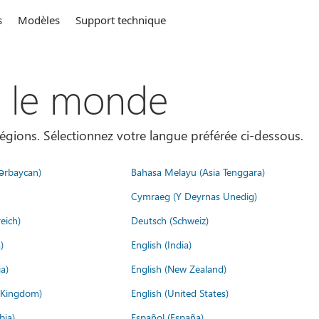
s
Modèles
Support technique
s le monde
égions. Sélectionnez votre langue préférée ci-dessous.
ərbaycan)
Bahasa Melayu (Asia Tenggara)
Cymraeg (Y Deyrnas Unedig)
eich)
Deutsch (Schweiz)
)
English (India)
a)
English (New Zealand)
d Kingdom)
English (United States)
bia)
Español (España)