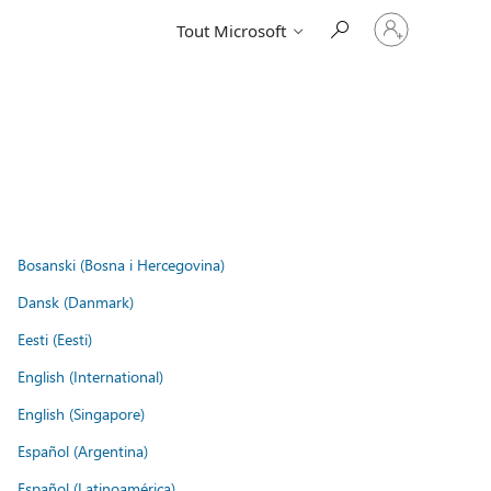
Connectez-
Tout Microsoft
vous
à
votre
compte
Bosanski (Bosna i Hercegovina)
Dansk (Danmark)
Eesti (Eesti)
English (International)
English (Singapore)
Español (Argentina)
Español (Latinoamérica)