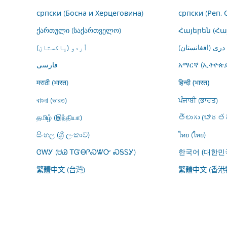
српски (Босна и Херцеговина)
српски (Реп. 
ქართული (საქართველო)
Հայերեն (Հ
درى (افغانستان)
اُردو (پاکستان)
فارسى
አማርኛ (ኢትዮጵያ
मराठी (भारत)
हिन्दी (भारत)
বাংলা (ভারত)
ਪੰਜਾਬੀ (ਭਾਰਤ)
தமிழ் (இந்தியா)
తెలుగు (భారతద
සිංහල (ශ්‍රී ලංකාව)
ไทย (ไทย)
ᏣᎳᎩ (ᏌᏊ ᎢᏳᎾᎵᏍᏔᏅ ᏍᎦᏚᎩ)
한국어 (대한민
繁體中文 (台灣)
繁體中文 (香港