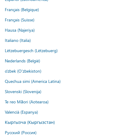
Français (Belgique)
Français (Suisse)
Hausa (Najeriya)
Italiano (Italia)
Lëtzebuergesch (Lëtzebuerg)
Nederlands (België)
o'zbek (O'zbekiston)
Quechua simi (America Latina)
Slovenski (Slovenija)
Te reo Māori (Aotearoa)
Valencià (Espanya)
Кыргызча (Кыргызстан)
Русский (Россия)