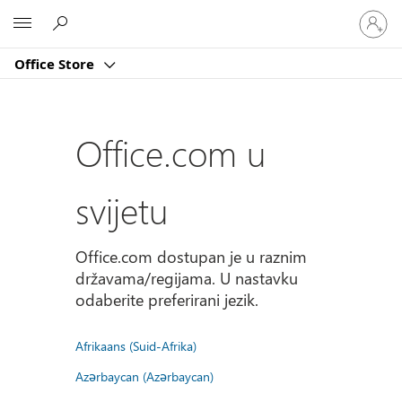
Prijavite
Microsoft
se
u
Office Store
svoj
račun
Office.com u
svijetu
Office.com dostupan je u raznim
državama/regijama. U nastavku
odaberite preferirani jezik.
Afrikaans (Suid-Afrika)
Azərbaycan (Azərbaycan)