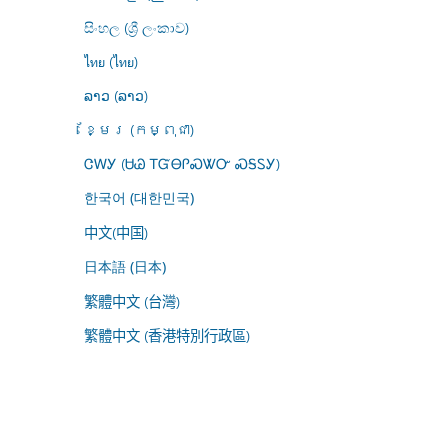
සිංහල (ශ්‍රී ලංකාව)
ไทย (ไทย)
ລາວ (ລາວ)
ខ្មែរ (កម្ពុជា)
ᏣᎳᎩ (ᏌᏊ ᎢᏳᎾᎵᏍᏔᏅ ᏍᎦᏚᎩ)
한국어 (대한민국)
中文(中国)
日本語 (日本)
繁體中文 (台灣)
繁體中文 (香港特別行政區)