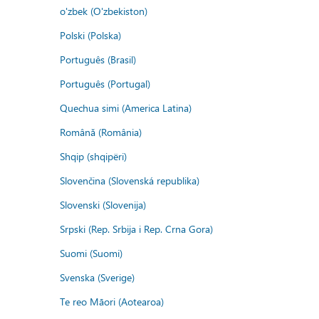
o'zbek (O'zbekiston)
Polski (Polska)
Português (Brasil)
Português (Portugal)
Quechua simi (America Latina)
Română (România)
Shqip (shqipëri)
Slovenčina (Slovenská republika)
Slovenski (Slovenija)
Srpski (Rep. Srbija i Rep. Crna Gora)
Suomi (Suomi)
Svenska (Sverige)
Te reo Māori (Aotearoa)