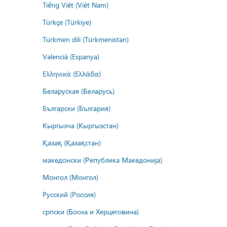
Tiếng Việt (Việt Nam)
Türkçe (Türkiye)
Türkmen dili (Türkmenistan)
Valencià (Espanya)
Ελληνικά (Ελλάδα)
Беларуская (Беларусь)
Български (България)
Кыргызча (Кыргызстан)
Қазақ (Қазақстан)
македонски (Република Македонија)
Монгол (Монгол)
Русский (Россия)
српски (Босна и Херцеговина)