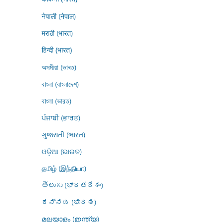
नेपाली (नेपाल)
मराठी (भारत)
हिन्दी (भारत)
অসমীয়া (ভাৰত)
বাংলা (বাংলাদেশ)
বাংলা (ভারত)
ਪੰਜਾਬੀ (ਭਾਰਤ)
ગુજરાતી (ભારત)
ଓଡ଼ିଆ (ଭାରତ)
தமிழ் (இந்தியா)
తెలుగు (భారతదేశం)
ಕನ್ನಡ (ಭಾರತ)
മലയാളം (ഇന്ത്യ)