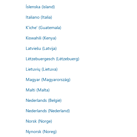
Íslenska (ísland)
Italiano (Italia)
K'iche' (Guatemala)
Kiswahili (Kenya)
Latviešu (Latvija)
Lëtzebuergesch (Lëtzebuerg)
Lietuvių (Lietuva)
Magyar (Magyarország)
Malti (Malta)
Nederlands (België)
Nederlands (Nederland)
Norsk (Norge)
Nynorsk (Noreg)