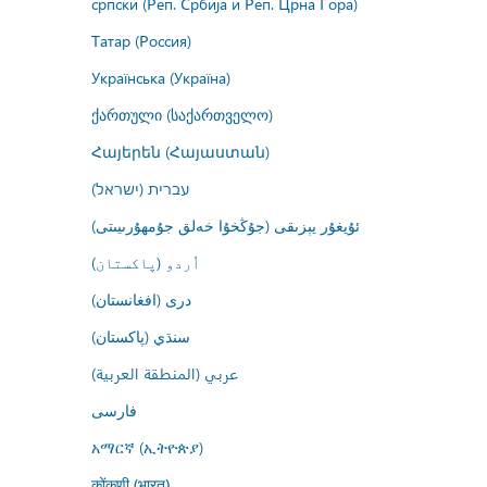
српски (Реп. Србија и Реп. Црна Гора)
Татар (Россия)
Українська (Україна)
ქართული (საქართველო)
Հայերեն (Հայաստան)
עברית (ישראל)
ئۇيغۇر يېزىقى (جۇڭخۇا خەلق جۇمھۇرىيىتى)
اُردو (پاکستان)
درى (افغانستان)
سنڌي (پاکستان)
عربي (المنطقة العربية)
فارسى
አማርኛ (ኢትዮጵያ)
कोंकणी (भारत)