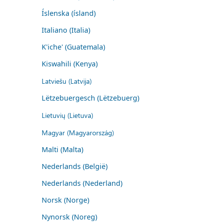
Íslenska (ísland)
Italiano (Italia)
K'iche' (Guatemala)
Kiswahili (Kenya)
Latviešu (Latvija)
Lëtzebuergesch (Lëtzebuerg)
Lietuvių (Lietuva)
Magyar (Magyarország)
Malti (Malta)
Nederlands (België)
Nederlands (Nederland)
Norsk (Norge)
Nynorsk (Noreg)