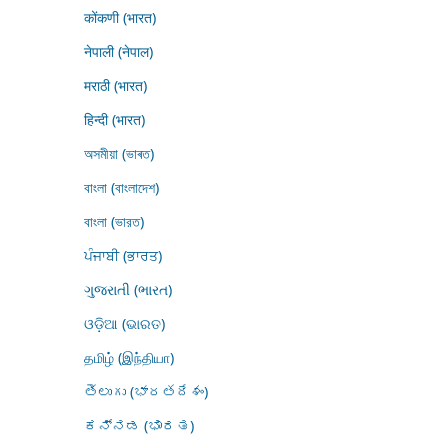
कोंकणी (भारत)
नेपाली (नेपाल)
मराठी (भारत)
हिन्दी (भारत)
অসমীয়া (ভাৰত)
বাংলা (বাংলাদেশ)
বাংলা (ভারত)
ਪੰਜਾਬੀ (ਭਾਰਤ)
ગુજરાતી (ભારત)
ଓଡ଼ିଆ (ଭାରତ)
தமிழ் (இந்தியா)
తెలుగు (భారతదేశం)
ಕನ್ನಡ (ಭಾರತ)