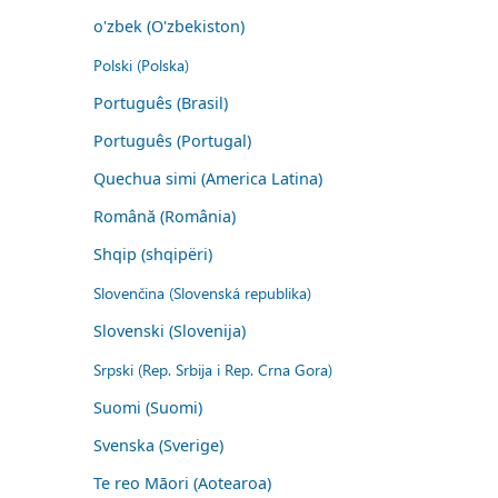
o'zbek (O'zbekiston)
Polski (Polska)
Português (Brasil)
Português (Portugal)
Quechua simi (America Latina)
Română (România)
Shqip (shqipëri)
Slovenčina (Slovenská republika)
Slovenski (Slovenija)
Srpski (Rep. Srbija i Rep. Crna Gora)
Suomi (Suomi)
Svenska (Sverige)
Te reo Māori (Aotearoa)