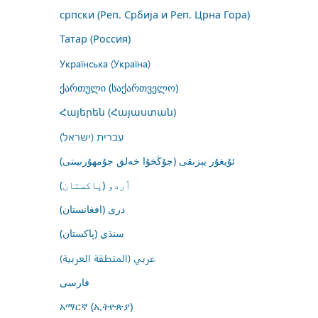
српски (Реп. Србија и Реп. Црна Гора)
Татар (Россия)
Українська (Україна)
ქართული (საქართველო)
Հայերեն (Հայաստան)
עברית (ישראל)
ئۇيغۇر يېزىقى (جۇڭخۇا خەلق جۇمھۇرىيىتى)
اُردو (پاکستان)
درى (افغانستان)
سنڌي (پاکستان)
عربي (المنطقة العربية)
فارسى
አማርኛ (ኢትዮጵያ)