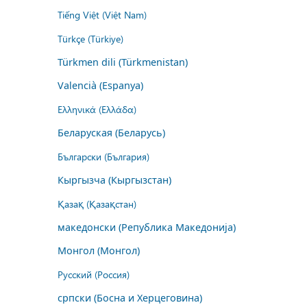
Tiếng Việt (Việt Nam)
Türkçe (Türkiye)
Türkmen dili (Türkmenistan)
Valencià (Espanya)
Ελληνικά (Ελλάδα)
Беларуская (Беларусь)
Български (България)
Кыргызча (Кыргызстан)
Қазақ (Қазақстан)
македонски (Република Македонија)
Монгол (Монгол)
Русский (Россия)
српски (Босна и Херцеговина)