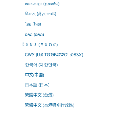
മലയാളം (ഇന്ത്യ)
සිංහල (ශ්‍රී ලංකාව)
ไทย (ไทย)
ລາວ (ລາວ)
ខ្មែរ (កម្ពុជា)
ᏣᎳᎩ (ᏌᏊ ᎢᏳᎾᎵᏍᏔᏅ ᏍᎦᏚᎩ)
한국어 (대한민국)
中文(中国)
日本語 (日本)
繁體中文 (台灣)
繁體中文 (香港特別行政區)