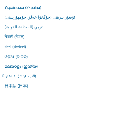
Українська (Україна)
ئۇيغۇر يېزىقى (جۇڭخۇا خەلق جۇمھۇرىيىتى)
عربي (المنطقة العربية)
नेपाली (नेपाल)
বাংলা (বাংলাদেশ)
ଓଡ଼ିଆ (ଭାରତ)
മലയാളം (ഇന്ത്യ)
ខ្មែរ (កម្ពុជា)
日本語 (日本)