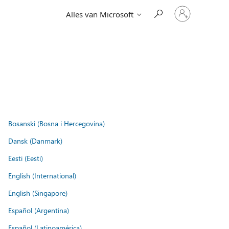
Meld
Alles van Microsoft
je
aan
bij
je
account
Bosanski (Bosna i Hercegovina)
Dansk (Danmark)
Eesti (Eesti)
English (International)
English (Singapore)
Español (Argentina)
Español (Latinoamérica)