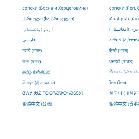
српски (Босна и Херцеговина)
српски (Реп. 
ქართული (საქართველო)
Հայերեն (Հ
درى (افغانستان)
اُردو (پاکستان)
فارسى
አማርኛ (ኢትዮጵያ
मराठी (भारत)
हिन्दी (भारत)
বাংলা (ভারত)
ਪੰਜਾਬੀ (ਭਾਰਤ)
தமிழ் (இந்தியா)
తెలుగు (భారతద
සිංහල (ශ්‍රී ලංකාව)
ไทย (ไทย)
ᏣᎳᎩ (ᏌᏊ ᎢᏳᎾᎵᏍᏔᏅ ᏍᎦᏚᎩ)
한국어 (대한민
繁體中文 (台灣)
繁體中文 (香港