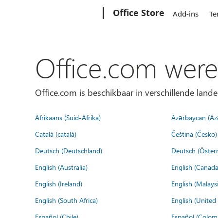
Microsoft
Office Store
Add-ins
Te
Office.com were
Office.com is beschikbaar in verschillende lande
Afrikaans (Suid-Afrika)
Azərbaycan (Az
Català (català)
Čeština (Česko)
Deutsch (Deutschland)
Deutsch (Österr
English (Australia)
English (Canada
English (Ireland)
English (Malaysi
English (South Africa)
English (Unite
Español (Chile)
Español (Colom