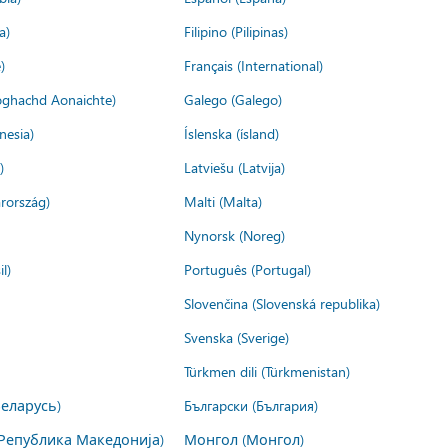
a)
Filipino (Pilipinas)
)
Français (International)
ìoghachd Aonaichte)
Galego (Galego)
nesia)
Íslenska (ísland)
)
Latviešu (Latvija)
rország)
Malti (Malta)
Nynorsk (Noreg)
l)
Português (Portugal)
Slovenčina (Slovenská republika)
Svenska (Sverige)
Türkmen dili (Türkmenistan)
Беларусь)
Български (България)
Република Македонија)
Монгол (Монгол)