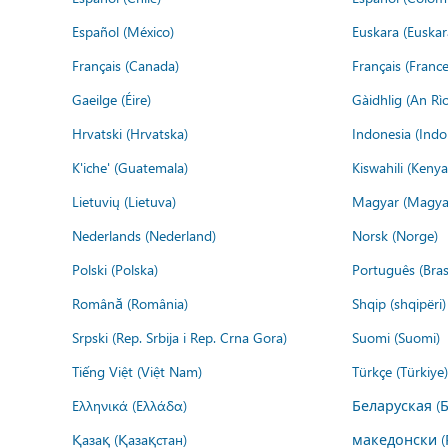
Español (México)
Euskara (Euskar
Français (Canada)
Français (France
Gaeilge (Éire)
Gàidhlig (An R
Hrvatski (Hrvatska)
Indonesia (Indo
K'iche' (Guatemala)
Kiswahili (Kenya
Lietuvių (Lietuva)
Magyar (Magya
Nederlands (Nederland)
Norsk (Norge)
Polski (Polska)
Português (Brasi
Română (România)
Shqip (shqipëri)
Srpski (Rep. Srbija i Rep. Crna Gora)
Suomi (Suomi)
Tiếng Việt (Việt Nam)
Türkçe (Türkiye)
Ελληνικά (Ελλάδα)
Беларуская (
Қазақ (Қазақстан)
македонски (