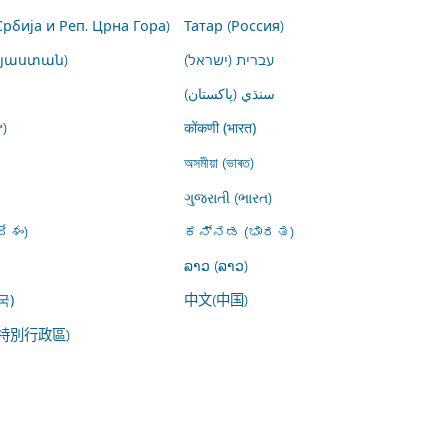
Србија и Реп. Црна Гора)
Татар (Россия)
այաստան)
עברית (ישראל)
سنڌي (پاکستان)
)
कोंकणी (भारत)
অসমীয়া (ভাৰত)
ગુજરાતી (ભારત)
ేశం)
ಕನ್ನಡ (ಭಾರತ)
ລາວ (ລາວ)
中文(中国)
국)
特別行政區)