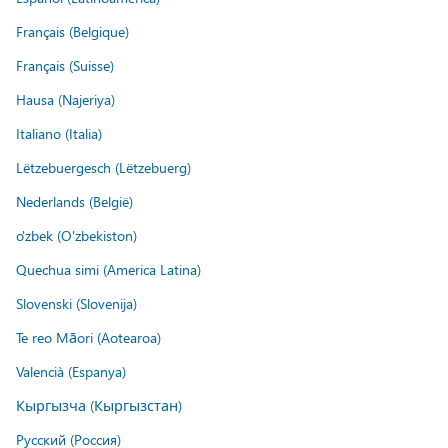
Français (Belgique)
Français (Suisse)
Hausa (Najeriya)
Italiano (Italia)
Lëtzebuergesch (Lëtzebuerg)
Nederlands (België)
o'zbek (O'zbekiston)
Quechua simi (America Latina)
Slovenski (Slovenija)
Te reo Māori (Aotearoa)
Valencià (Espanya)
Кыргызча (Кыргызстан)
Русский (Россия)