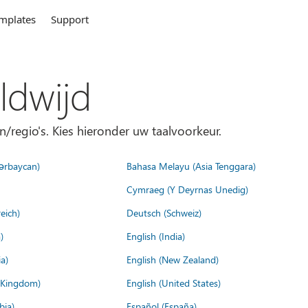
mplates
Support
ldwijd
n/regio's. Kies hieronder uw taalvoorkeur.
ərbaycan)
Bahasa Melayu (Asia Tenggara)
Cymraeg (Y Deyrnas Unedig)
eich)
Deutsch (Schweiz)
)
English (India)
a)
English (New Zealand)
d Kingdom)
English (United States)
bia)
Español (España)