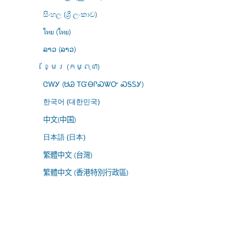
සිංහල (ශ්‍රී ලංකාව)
ไทย (ไทย)
ລາວ (ລາວ)
ខ្មែរ (កម្ពុជា)
ᏣᎳᎩ (ᏌᏊ ᎢᏳᎾᎵᏍᏔᏅ ᏍᎦᏚᎩ)
한국어 (대한민국)
中文(中国)
日本語 (日本)
繁體中文 (台灣)
繁體中文 (香港特別行政區)