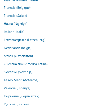
Français (Belgique)
Français (Suisse)
Hausa (Najeriya)
Italiano (Italia)
Lëtzebuergesch (Lëtzebuerg)
Nederlands (België)
o'zbek (O'zbekiston)
Quechua simi (America Latina)
Slovenski (Slovenija)
Te reo Māori (Aotearoa)
Valencià (Espanya)
Кыргызча (Кыргызстан)
Русский (Россия)