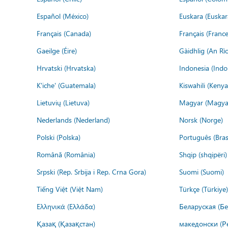
Español (México)
Euskara (Euskar
Français (Canada)
Français (France
Gaeilge (Éire)
Gàidhlig (An R
Hrvatski (Hrvatska)
Indonesia (Indo
K'iche' (Guatemala)
Kiswahili (Kenya
Lietuvių (Lietuva)
Magyar (Magya
Nederlands (Nederland)
Norsk (Norge)
Polski (Polska)
Português (Brasi
Română (România)
Shqip (shqipëri)
Srpski (Rep. Srbija i Rep. Crna Gora)
Suomi (Suomi)
Tiếng Việt (Việt Nam)
Türkçe (Türkiye)
Ελληνικά (Ελλάδα)
Беларуская (Бе
Қазақ (Қазақстан)
македонски (Р