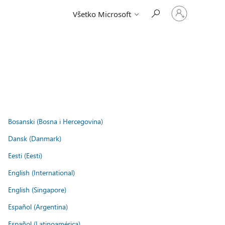
Prihláste
Všetko Microsoft
sa
k
svojmu
kontu
.
Bosanski (Bosna i Hercegovina)
Dansk (Danmark)
Eesti (Eesti)
English (International)
English (Singapore)
Español (Argentina)
Español (Latinoamérica)