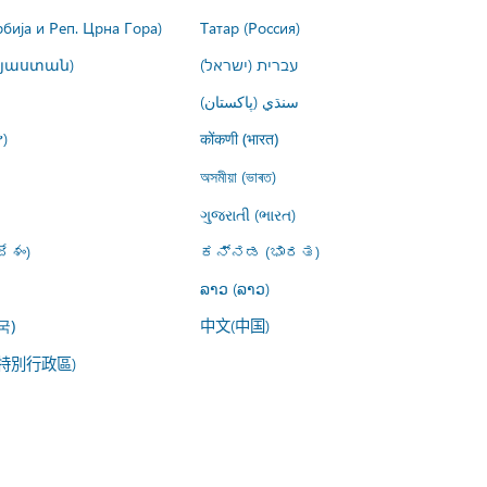
рбија и Реп. Црна Гора)
Татар (Россия)
այաստան)
עברית (ישראל)
سنڌي (پاکستان)
)
कोंकणी (भारत)
অসমীয়া (ভাৰত)
ગુજરાતી (ભારત)
ేశం)
ಕನ್ನಡ (ಭಾರತ)
ລາວ (ລາວ)
中文(中国)
국)
特別行政區)