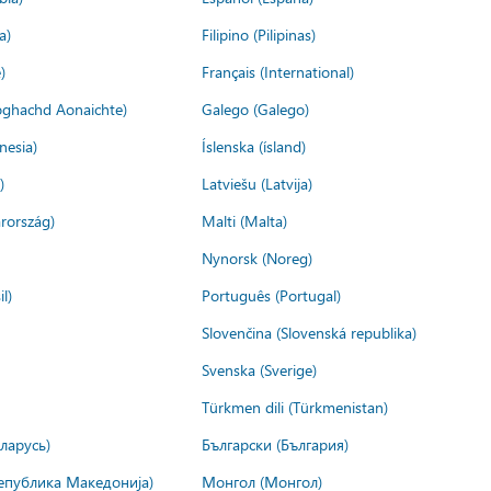
a)
Filipino (Pilipinas)
)
Français (International)
ìoghachd Aonaichte)
Galego (Galego)
nesia)
Íslenska (ísland)
)
Latviešu (Latvija)
rország)
Malti (Malta)
Nynorsk (Noreg)
l)
Português (Portugal)
Slovenčina (Slovenská republika)
Svenska (Sverige)
Türkmen dili (Türkmenistan)
ларусь)
Български (България)
епублика Македонија)
Монгол (Монгол)