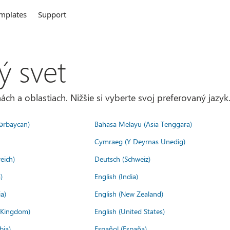
mplates
Support
ý svet
ách a oblastiach. Nižšie si vyberte svoj preferovaný jazyk
ərbaycan)
Bahasa Melayu (Asia Tenggara)
Cymraeg (Y Deyrnas Unedig)
eich)
Deutsch (Schweiz)
)
English (India)
a)
English (New Zealand)
d Kingdom)
English (United States)
bia)
Español (España)