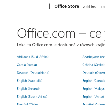
Microsoft
Office Store
Add-ins
Te
Office.com – cel
Lokalita Office.com je dostupná v rôznych krajin
Afrikaans (Suid-Afrika)
Azərbaycan (Az
Català (català)
Čeština (Česko)
Deutsch (Deutschland)
Deutsch (Österr
English (Australia)
English (Canada
English (Ireland)
English (Malaysi
English (South Africa)
English (Unite
Español (Chile)
Español (Colom