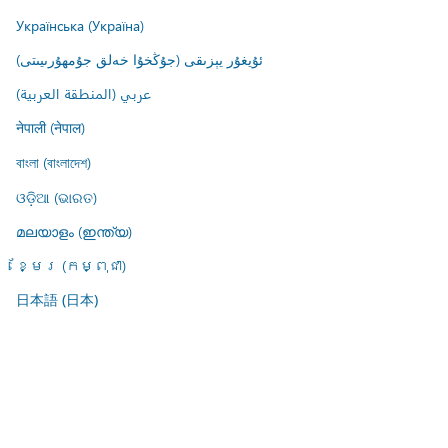
Українська (Україна)
ئۇيغۇر يېزىقى (جۇڭخۇا خەلق جۇمھۇرىيىتى)
عربي (المنطقة العربية)
नेपाली (नेपाल)
বাংলা (বাংলাদেশ)
ଓଡ଼ିଆ (ଭାରତ)
മലയാളം (ഇന്ത്യ)
ខ្មែរ (កម្ពុជា)
日本語 (日本)