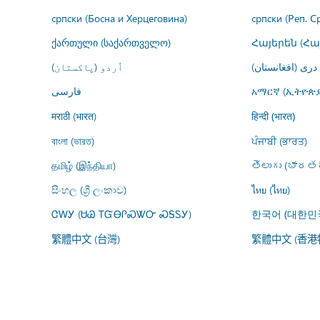
српски (Босна и Херцеговина)
српски (Реп. С
ქართული (საქართველო)
Հայերեն (Հ
درى (افغانستان)
اُردو (پاکستان)
فارسى
አማርኛ (ኢትዮጵያ
मराठी (भारत)
हिन्दी (भारत)
বাংলা (ভারত)
ਪੰਜਾਬੀ (ਭਾਰਤ)
தமிழ் (இந்தியா)
తెలుగు (భారతద
සිංහල (ශ්‍රී ලංකාව)
ไทย (ไทย)
ᏣᎳᎩ (ᏌᏊ ᎢᏳᎾᎵᏍᏔᏅ ᏍᎦᏚᎩ)
한국어 (대한민
繁體中文 (台灣)
繁體中文 (香港