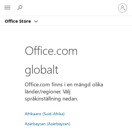
Logga
Microsoft
in
på
Office Store
ditt
konto
Office.com
globalt
Office.com finns i en mängd olika
länder/regioner. Välj
språkinställning nedan.
Afrikaans (Suid-Afrika)
Azərbaycan (Azərbaycan)