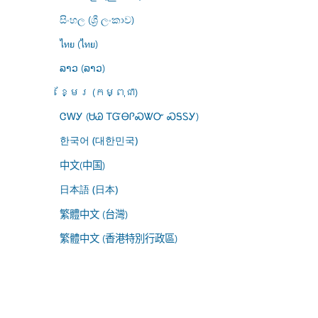
සිංහල (ශ්‍රී ලංකාව)
ไทย (ไทย)
ລາວ (ລາວ)
ខ្មែរ (កម្ពុជា)
ᏣᎳᎩ (ᏌᏊ ᎢᏳᎾᎵᏍᏔᏅ ᏍᎦᏚᎩ)
한국어 (대한민국)
中文(中国)
日本語 (日本)
繁體中文 (台灣)
繁體中文 (香港特別行政區)