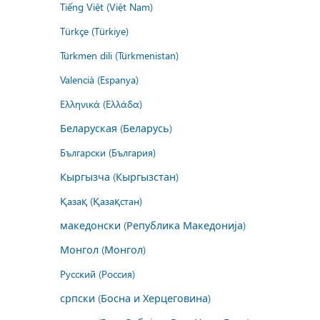
Tiếng Việt (Việt Nam)
Türkçe (Türkiye)
Türkmen dili (Türkmenistan)
Valencià (Espanya)
Ελληνικά (Ελλάδα)
Беларуская (Беларусь)
Български (България)
Кыргызча (Кыргызстан)
Қазақ (Қазақстан)
македонски (Република Македонија)
Монгол (Монгол)
Русский (Россия)
српски (Босна и Херцеговина)