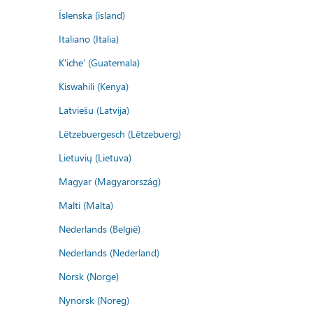
Íslenska (ísland)
Italiano (Italia)
K'iche' (Guatemala)
Kiswahili (Kenya)
Latviešu (Latvija)
Lëtzebuergesch (Lëtzebuerg)
Lietuvių (Lietuva)
Magyar (Magyarország)
Malti (Malta)
Nederlands (België)
Nederlands (Nederland)
Norsk (Norge)
Nynorsk (Noreg)