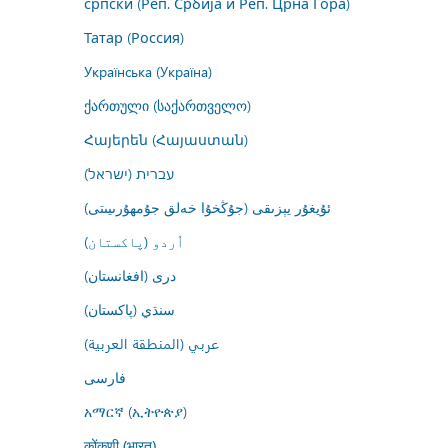
српски (Реп. Србија и Реп. Црна Гора)
Татар (Россия)
Українська (Україна)
ქართული (საქართველო)
Հայերեն (Հայաստան)
עברית (ישראל)
ئۇيغۇر يېزىقى (جۇڭخۇا خەلق جۇمھۇرىيىتى)
اُردو (پاکستان)
درى (افغانستان)
سنڌي (پاکستان)
عربي (المنطقة العربية)
فارسى
አማርኛ (ኢትዮጵያ)
कोंकणी (भारत)