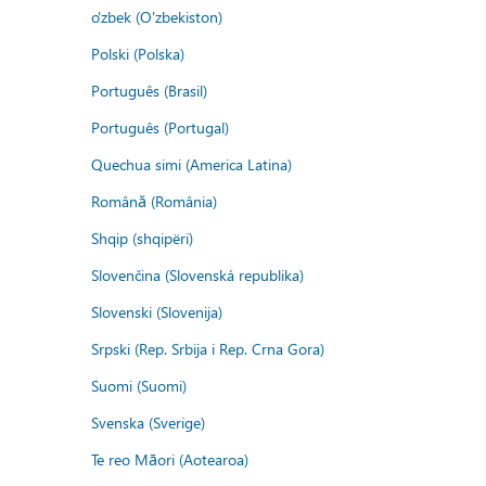
o'zbek (O'zbekiston)
Polski (Polska)
Português (Brasil)
Português (Portugal)
Quechua simi (America Latina)
Română (România)
Shqip (shqipëri)
Slovenčina (Slovenská republika)
Slovenski (Slovenija)
Srpski (Rep. Srbija i Rep. Crna Gora)
Suomi (Suomi)
Svenska (Sverige)
Te reo Māori (Aotearoa)