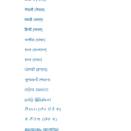
नेपाली (नेपाल)
मराठी (भारत)
हिन्दी (भारत)
অসমীয়া (ভাৰত)
বাংলা (বাংলাদেশ)
বাংলা (ভারত)
ਪੰਜਾਬੀ (ਭਾਰਤ)
ગુજરાતી (ભારત)
ଓଡ଼ିଆ (ଭାରତ)
தமிழ் (இந்தியா)
తెలుగు (భారతదేశం)
ಕನ್ನಡ (ಭಾರತ)
മലയാളം (ഇന്ത്യ)