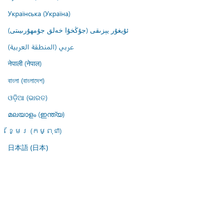
Українська (Україна)
ئۇيغۇر يېزىقى (جۇڭخۇا خەلق جۇمھۇرىيىتى)
عربي (المنطقة العربية)
नेपाली (नेपाल)
বাংলা (বাংলাদেশ)
ଓଡ଼ିଆ (ଭାରତ)
മലയാളം (ഇന്ത്യ)
ខ្មែរ (កម្ពុជា)
日本語 (日本)