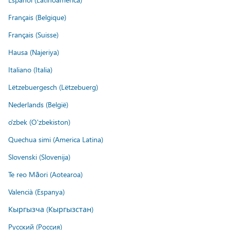
Français (Belgique)
Français (Suisse)
Hausa (Najeriya)
Italiano (Italia)
Lëtzebuergesch (Lëtzebuerg)
Nederlands (België)
o'zbek (O'zbekiston)
Quechua simi (America Latina)
Slovenski (Slovenija)
Te reo Māori (Aotearoa)
Valencià (Espanya)
Кыргызча (Кыргызстан)
Русский (Россия)