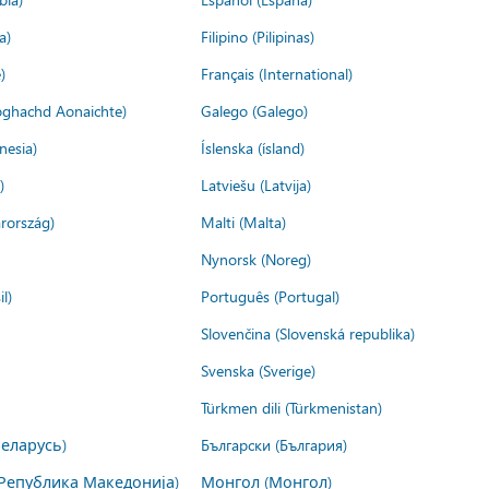
a)
Filipino (Pilipinas)
)
Français (International)
ìoghachd Aonaichte)
Galego (Galego)
nesia)
Íslenska (ísland)
)
Latviešu (Latvija)
rország)
Malti (Malta)
Nynorsk (Noreg)
l)
Português (Portugal)
Slovenčina (Slovenská republika)
Svenska (Sverige)
Türkmen dili (Türkmenistan)
Беларусь)
Български (България)
Република Македонија)
Монгол (Монгол)