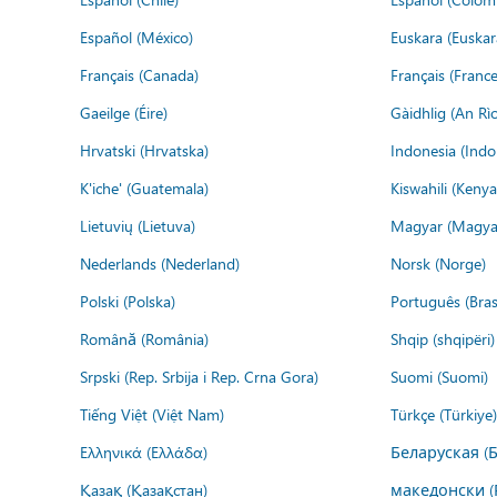
Español (México)
Euskara (Euskar
Français (Canada)
Français (France
Gaeilge (Éire)
Gàidhlig (An R
Hrvatski (Hrvatska)
Indonesia (Indo
K'iche' (Guatemala)
Kiswahili (Kenya
Lietuvių (Lietuva)
Magyar (Magya
Nederlands (Nederland)
Norsk (Norge)
Polski (Polska)
Português (Brasi
Română (România)
Shqip (shqipëri)
Srpski (Rep. Srbija i Rep. Crna Gora)
Suomi (Suomi)
Tiếng Việt (Việt Nam)
Türkçe (Türkiye)
Ελληνικά (Ελλάδα)
Беларуская (
Қазақ (Қазақстан)
македонски (