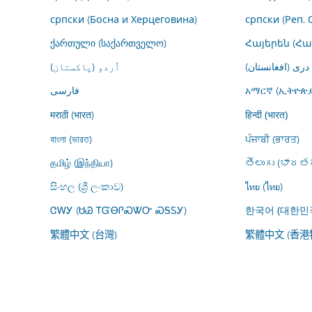
српски (Босна и Херцеговина)
српски (Реп. 
ქართული (საქართველო)
Հայերեն (Հ
درى (افغانستان)
اُردو (پاکستان)
فارسى
አማርኛ (ኢትዮጵያ
मराठी (भारत)
हिन्दी (भारत)
বাংলা (ভারত)
ਪੰਜਾਬੀ (ਭਾਰਤ)
தமிழ் (இந்தியா)
తెలుగు (భారతద
සිංහල (ශ්‍රී ලංකාව)
ไทย (ไทย)
ᏣᎳᎩ (ᏌᏊ ᎢᏳᎾᎵᏍᏔᏅ ᏍᎦᏚᎩ)
한국어 (대한민
繁體中文 (台灣)
繁體中文 (香港