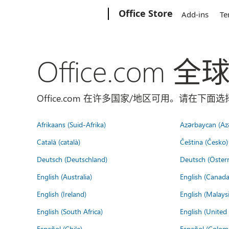
Microsoft
Office Store
Add-ins
Te
Office.com 
Office.com 在许多国家/地区可用。请在下
Afrikaans (Suid-Afrika)
Azərbaycan (Az
Català (català)
Čeština (Česko)
Deutsch (Deutschland)
Deutsch (Österr
English (Australia)
English (Canada
English (Ireland)
English (Malaysi
English (South Africa)
English (Unite
Español (Chile)
Español (Colom