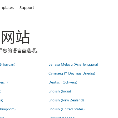
mplates
Support
全球网站
面选择您的语言首选项。
ərbaycan)
Bahasa Melayu (Asia Tenggara)
Cymraeg (Y Deyrnas Unedig)
eich)
Deutsch (Schweiz)
)
English (India)
a)
English (New Zealand)
d Kingdom)
English (United States)
bia)
Español (España)