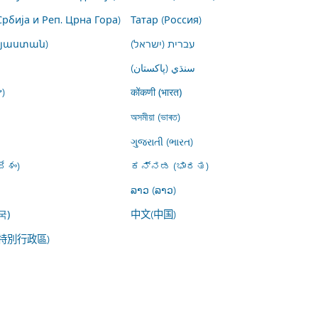
Србија и Реп. Црна Гора)
Татар (Россия)
այաստան)
עברית (ישראל)
سنڌي (پاکستان)
)
कोंकणी (भारत)
অসমীয়া (ভাৰত)
ગુજરાતી (ભારત)
ేశం)
ಕನ್ನಡ (ಭಾರತ)
ລາວ (ລາວ)
中文(中国)
국)
特別行政區)