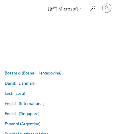
请
所有 Microsoft
登
录
你
的
帐
户
Bosanski (Bosna i Hercegovina)
Dansk (Danmark)
Eesti (Eesti)
English (International)
English (Singapore)
Español (Argentina)
Español (Latinoamérica)