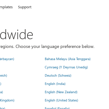
mplates
Support
ldwide
es/regions. Choose your language preference below.
ərbaycan)
Bahasa Melayu (Asia Tenggara)
Cymraeg (Y Deyrnas Unedig)
eich)
Deutsch (Schweiz)
)
English (India)
a)
English (New Zealand)
d Kingdom)
English (United States)
bia)
Español (España)