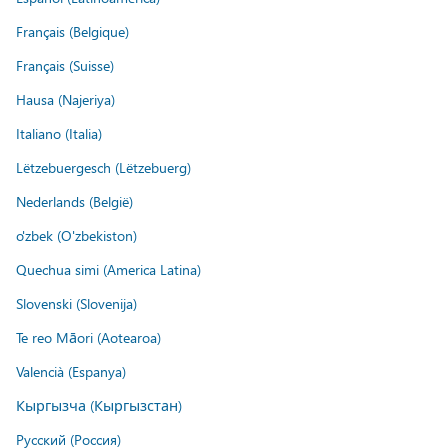
Français (Belgique)
Français (Suisse)
Hausa (Najeriya)
Italiano (Italia)
Lëtzebuergesch (Lëtzebuerg)
Nederlands (België)
o'zbek (O'zbekiston)
Quechua simi (America Latina)
Slovenski (Slovenija)
Te reo Māori (Aotearoa)
Valencià (Espanya)
Кыргызча (Кыргызстан)
Русский (Россия)