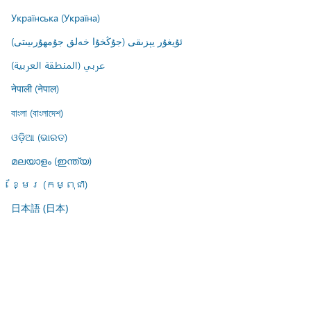
Українська (Україна)
ئۇيغۇر يېزىقى (جۇڭخۇا خەلق جۇمھۇرىيىتى)
عربي (المنطقة العربية)
नेपाली (नेपाल)
বাংলা (বাংলাদেশ)
ଓଡ଼ିଆ (ଭାରତ)
മലയാളം (ഇന്ത്യ)
ខ្មែរ (កម្ពុជា)
日本語 (日本)