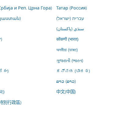
Србија и Реп. Црна Гора)
Татар (Россия)
այաստան)
עברית (ישראל)
سنڌي (پاکستان)
)
कोंकणी (भारत)
অসমীয়া (ভাৰত)
ગુજરાતી (ભારત)
ేశం)
ಕನ್ನಡ (ಭಾರತ)
ລາວ (ລາວ)
中文(中国)
국)
特別行政區)