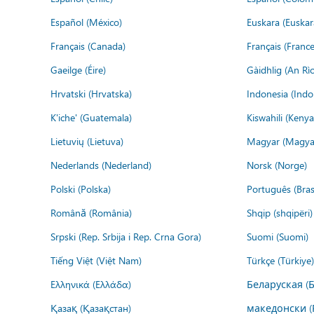
Español (México)
Euskara (Euskar
Français (Canada)
Français (France
Gaeilge (Éire)
Gàidhlig (An R
Hrvatski (Hrvatska)
Indonesia (Indo
K'iche' (Guatemala)
Kiswahili (Kenya
Lietuvių (Lietuva)
Magyar (Magya
Nederlands (Nederland)
Norsk (Norge)
Polski (Polska)
Português (Brasi
Română (România)
Shqip (shqipëri)
Srpski (Rep. Srbija i Rep. Crna Gora)
Suomi (Suomi)
Tiếng Việt (Việt Nam)
Türkçe (Türkiye)
Ελληνικά (Ελλάδα)
Беларуская (
Қазақ (Қазақстан)
македонски (