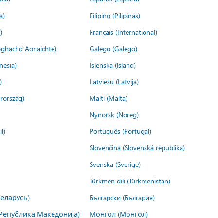
a)
Filipino (Pilipinas)
)
Français (International)
ìoghachd Aonaichte)
Galego (Galego)
nesia)
Íslenska (ísland)
)
Latviešu (Latvija)
rország)
Malti (Malta)
Nynorsk (Noreg)
l)
Português (Portugal)
Slovenčina (Slovenská republika)
Svenska (Sverige)
Türkmen dili (Türkmenistan)
Беларусь)
Български (България)
Република Македонија)
Монгол (Монгол)