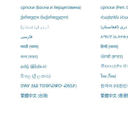
српски (Босна и Херцеговина)
српски (Реп. 
ქართული (საქართველო)
Հայերեն (Հ
درى (افغانستان)
اُردو (پاکستان)
فارسى
አማርኛ (ኢትዮጵያ
मराठी (भारत)
हिन्दी (भारत)
বাংলা (ভারত)
ਪੰਜਾਬੀ (ਭਾਰਤ)
தமிழ் (இந்தியா)
తెలుగు (భారతద
සිංහල (ශ්‍රී ලංකාව)
ไทย (ไทย)
ᏣᎳᎩ (ᏌᏊ ᎢᏳᎾᎵᏍᏔᏅ ᏍᎦᏚᎩ)
한국어 (대한민
繁體中文 (台灣)
繁體中文 (香港