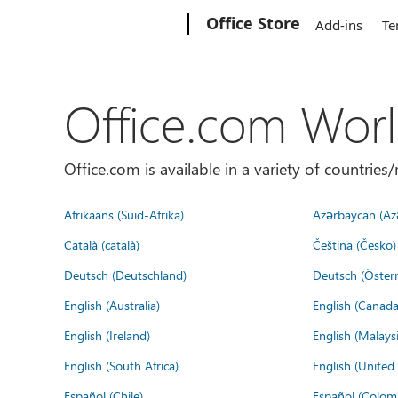
Microsoft
Office Store
Add-ins
Te
Office.com Wor
Office.com is available in a variety of countri
Afrikaans (Suid-Afrika)
Azərbaycan (Az
Català (català)
Čeština (Česko)
Deutsch (Deutschland)
Deutsch (Österr
English (Australia)
English (Canada
English (Ireland)
English (Malaysi
English (South Africa)
English (Unite
Español (Chile)
Español (Colom