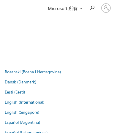
登
Microsoft 所有
入
您
的
帳
戶
Bosanski (Bosna i Hercegovina)
Dansk (Danmark)
Eesti (Eesti)
English (International)
English (Singapore)
Español (Argentina)
Español (Latinoamérica)