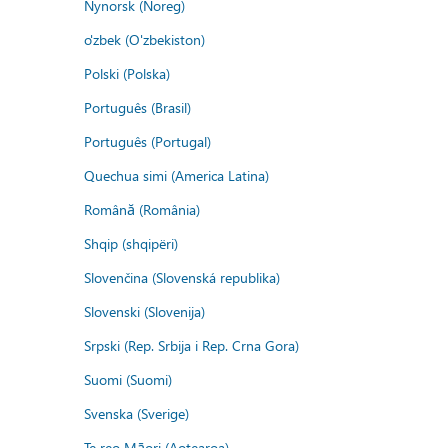
Nynorsk (Noreg)
o'zbek (O'zbekiston)
Polski (Polska)
Português (Brasil)
Português (Portugal)
Quechua simi (America Latina)
Română (România)
Shqip (shqipëri)
Slovenčina (Slovenská republika)
Slovenski (Slovenija)
Srpski (Rep. Srbija i Rep. Crna Gora)
Suomi (Suomi)
Svenska (Sverige)
Te reo Māori (Aotearoa)