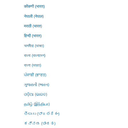
कोंकणी (भारत)
नेपाली (नेपाल)
मराठी (भारत)
हिन्दी (भारत)
অসমীয়া (ভাৰত)
বাংলা (বাংলাদেশ)
বাংলা (ভারত)
ਪੰਜਾਬੀ (ਭਾਰਤ)
ગુજરાતી (ભારત)
ଓଡ଼ିଆ (ଭାରତ)
தமிழ் (இந்தியா)
తెలుగు (భారతదేశం)
ಕನ್ನಡ (ಭಾರತ)