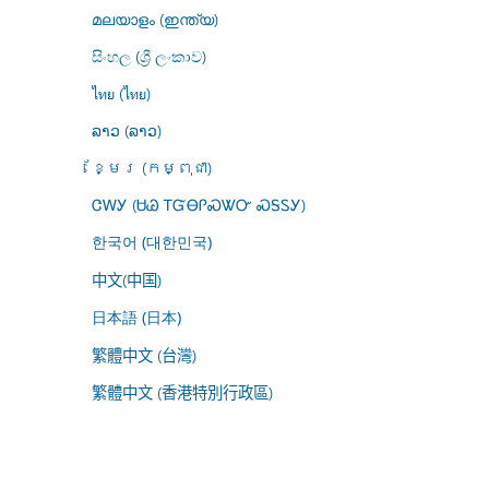
മലയാളം (ഇന്ത്യ)
සිංහල (ශ්‍රී ලංකාව)
ไทย (ไทย)
ລາວ (ລາວ)
ខ្មែរ (កម្ពុជា)
ᏣᎳᎩ (ᏌᏊ ᎢᏳᎾᎵᏍᏔᏅ ᏍᎦᏚᎩ)
한국어 (대한민국)
中文(中国)
日本語 (日本)
繁體中文 (台灣)
繁體中文 (香港特別行政區)