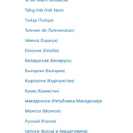
Tiếng Việt (Việt Nam)
Türkçe (Türkiye)
Türkmen dili (Türkmenistan)
Valencià (Espanya)
Ελληνικά (Ελλάδα)
Беларуская (Беларусь)
Български (България)
Кыргызча (Кыргызстан)
Қазақ (Қазақстан)
македонски (Република Македонија)
Монгол (Монгол)
Русский (Россия)
српски (Босна и Херцеговина)