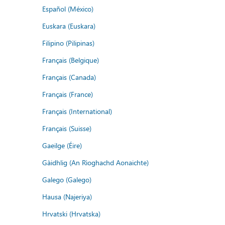
Español (México)
Euskara (Euskara)
Filipino (Pilipinas)
Français (Belgique)
Français (Canada)
Français (France)
Français (International)
Français (Suisse)
Gaeilge (Éire)
Gàidhlig (An Rìoghachd Aonaichte)
Galego (Galego)
Hausa (Najeriya)
Hrvatski (Hrvatska)