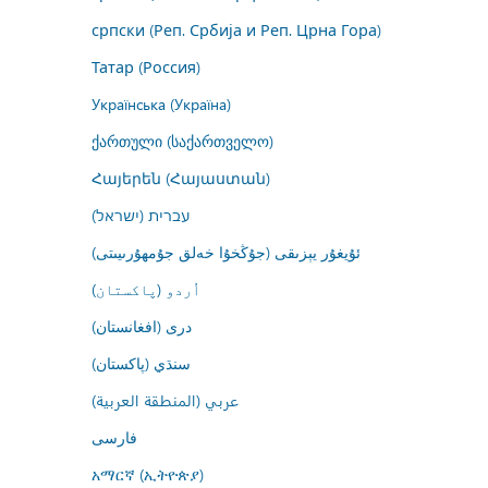
српски (Реп. Србија и Реп. Црна Гора)
Татар (Россия)
Українська (Україна)
ქართული (საქართველო)
Հայերեն (Հայաստան)
עברית (ישראל)
ئۇيغۇر يېزىقى (جۇڭخۇا خەلق جۇمھۇرىيىتى)
اُردو (پاکستان)
درى (افغانستان)
سنڌي (پاکستان)
عربي (المنطقة العربية)
فارسى
አማርኛ (ኢትዮጵያ)