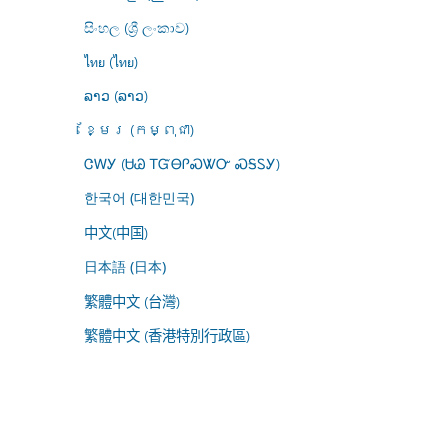
සිංහල (ශ්‍රී ලංකාව)
ไทย (ไทย)
ລາວ (ລາວ)
ខ្មែរ (កម្ពុជា)
ᏣᎳᎩ (ᏌᏊ ᎢᏳᎾᎵᏍᏔᏅ ᏍᎦᏚᎩ)
한국어 (대한민국)
中文(中国)
日本語 (日本)
繁體中文 (台灣)
繁體中文 (香港特別行政區)