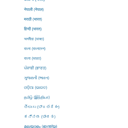
नेपाली (नेपाल)
मराठी (भारत)
हिन्दी (भारत)
অসমীয়া (ভাৰত)
বাংলা (বাংলাদেশ)
বাংলা (ভারত)
ਪੰਜਾਬੀ (ਭਾਰਤ)
ગુજરાતી (ભારત)
ଓଡ଼ିଆ (ଭାରତ)
தமிழ் (இந்தியா)
తెలుగు (భారతదేశం)
ಕನ್ನಡ (ಭಾರತ)
മലയാളം (ഇന്ത്യ)