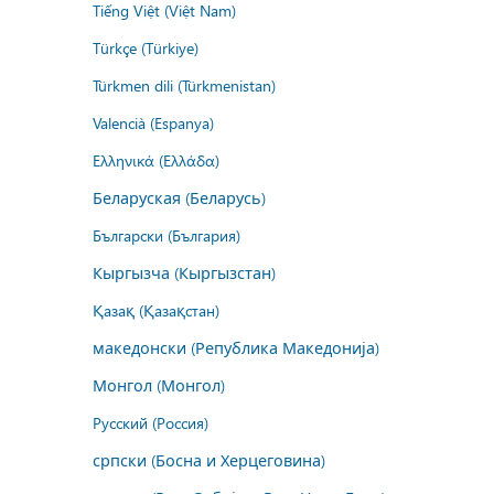
Tiếng Việt (Việt Nam)
Türkçe (Türkiye)
Türkmen dili (Türkmenistan)
Valencià (Espanya)
Ελληνικά (Ελλάδα)
Беларуская (Беларусь)
Български (България)
Кыргызча (Кыргызстан)
Қазақ (Қазақстан)
македонски (Република Македонија)
Монгол (Монгол)
Русский (Россия)
српски (Босна и Херцеговина)