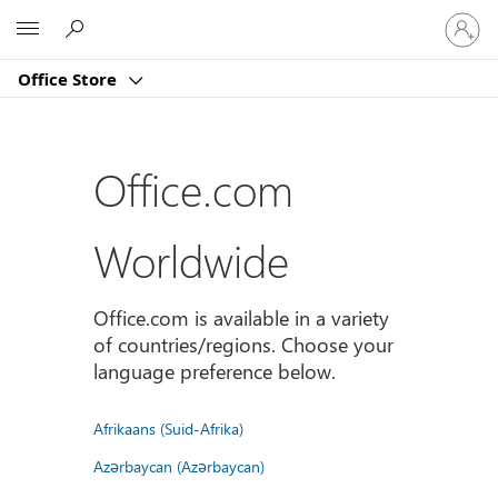
Sign
Microsoft
in
to
Office Store
your
account
Office.com
Worldwide
Office.com is available in a variety
of countries/regions. Choose your
language preference below.
Afrikaans (Suid-Afrika)
Azərbaycan (Azərbaycan)