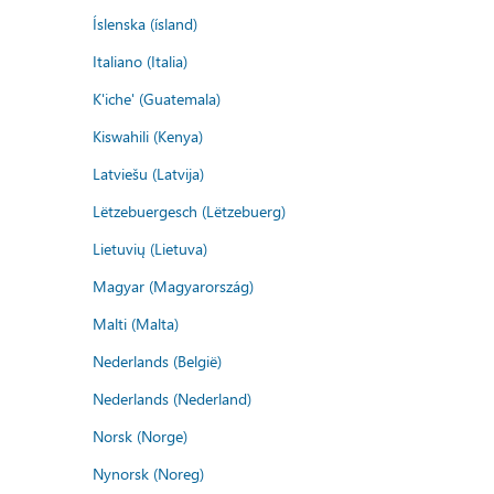
Íslenska (ísland)
Italiano (Italia)
K'iche' (Guatemala)
Kiswahili (Kenya)
Latviešu (Latvija)
Lëtzebuergesch (Lëtzebuerg)
Lietuvių (Lietuva)
Magyar (Magyarország)
Malti (Malta)
Nederlands (België)
Nederlands (Nederland)
Norsk (Norge)
Nynorsk (Noreg)