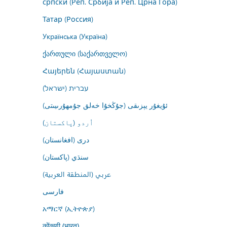
српски (Реп. Србија и Реп. Црна Гора)
Татар (Россия)
Українська (Україна)
ქართული (საქართველო)
Հայերեն (Հայաստան)
עברית (ישראל)
ئۇيغۇر يېزىقى (جۇڭخۇا خەلق جۇمھۇرىيىتى)
اُردو (پاکستان)
درى (افغانستان)
سنڌي (پاکستان)
عربي (المنطقة العربية)
فارسى
አማርኛ (ኢትዮጵያ)
कोंकणी (भारत)