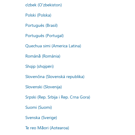
o'zbek (O'zbekiston)
Polski (Polska)
Português (Brasil)
Português (Portugal)
Quechua simi (America Latina)
Română (România)
Shqip (shqipëri)
Slovenčina (Slovenská republika)
Slovenski (Slovenija)
Srpski (Rep. Srbija i Rep. Crna Gora)
Suomi (Suomi)
Svenska (Sverige)
Te reo Māori (Aotearoa)