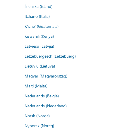
Íslenska (ísland)
Italiano (Italia)
K'iche' (Guatemala)
Kiswahili (Kenya)
Latviešu (Latvija)
Lëtzebuergesch (Lëtzebuerg)
Lietuvių (Lietuva)
Magyar (Magyarország)
Malti (Malta)
Nederlands (België)
Nederlands (Nederland)
Norsk (Norge)
Nynorsk (Noreg)