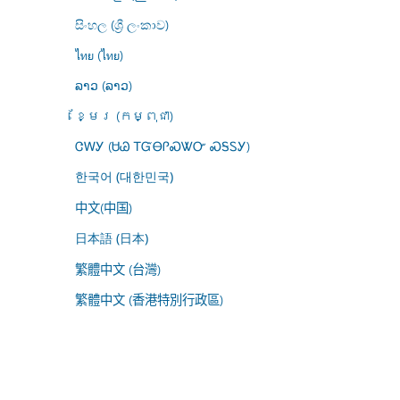
සිංහල (ශ්‍රී ලංකාව)
ไทย (ไทย)
ລາວ (ລາວ)
ខ្មែរ (កម្ពុជា)
ᏣᎳᎩ (ᏌᏊ ᎢᏳᎾᎵᏍᏔᏅ ᏍᎦᏚᎩ)
한국어 (대한민국)
中文(中国)
日本語 (日本)
繁體中文 (台灣)
繁體中文 (香港特別行政區)