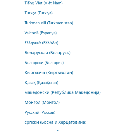
Tiếng Việt (Việt Nam)
Türkçe (Türkiye)
Türkmen dili (Türkmenistan)
Valencià (Espanya)
Ελληνικά (Ελλάδα)
Беларуская (Беларусь)
Български (България)
Кыргызча (Кыргызстан)
Қазақ (Қазақстан)
македонски (Република Македонија)
Монгол (Монгол)
Русский (Россия)
српски (Босна и Херцеговина)