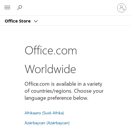
Sign
Microsoft
in
to
Office Store
your
account
Office.com
Worldwide
Office.com is available in a variety
of countries/regions. Choose your
language preference below.
Afrikaans (Suid-Afrika)
Azərbaycan (Azərbaycan)