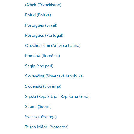
o'zbek (O'zbekiston)
Polski (Polska)
Português (Brasil)
Português (Portugal)
Quechua simi (America Latina)
Română (România)
Shqip (shqipëri)
Slovenčina (Slovenská republika)
Slovenski (Slovenija)
Srpski (Rep. Srbija i Rep. Crna Gora)
Suomi (Suomi)
Svenska (Sverige)
Te reo Māori (Aotearoa)