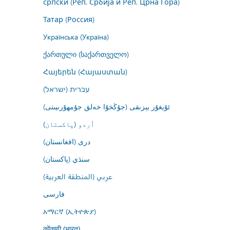
српски (Реп. Србија и Реп. Црна Гора)
Татар (Россия)
Українська (Україна)
ქართული (საქართველო)
Հայերեն (Հայաստան)
עברית (ישראל)
ئۇيغۇر يېزىقى (جۇڭخۇا خەلق جۇمھۇرىيىتى)
اُردو (پاکستان)
درى (افغانستان)
سنڌي (پاکستان)
عربي (المنطقة العربية)
فارسى
አማርኛ (ኢትዮጵያ)
कोंकणी (भारत)