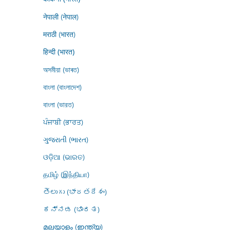
नेपाली (नेपाल)
मराठी (भारत)
हिन्दी (भारत)
অসমীয়া (ভাৰত)
বাংলা (বাংলাদেশ)
বাংলা (ভারত)
ਪੰਜਾਬੀ (ਭਾਰਤ)
ગુજરાતી (ભારત)
ଓଡ଼ିଆ (ଭାରତ)
தமிழ் (இந்தியா)
తెలుగు (భారతదేశం)
ಕನ್ನಡ (ಭಾರತ)
മലയാളം (ഇന്ത്യ)