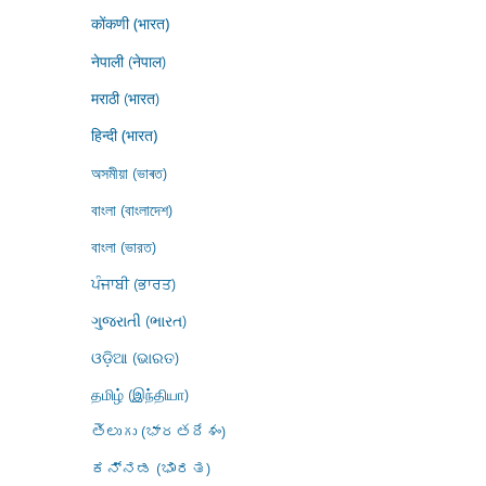
कोंकणी (भारत)
नेपाली (नेपाल)
मराठी (भारत)
हिन्दी (भारत)
অসমীয়া (ভাৰত)
বাংলা (বাংলাদেশ)
বাংলা (ভারত)
ਪੰਜਾਬੀ (ਭਾਰਤ)
ગુજરાતી (ભારત)
ଓଡ଼ିଆ (ଭାରତ)
தமிழ் (இந்தியா)
తెలుగు (భారతదేశం)
ಕನ್ನಡ (ಭಾರತ)