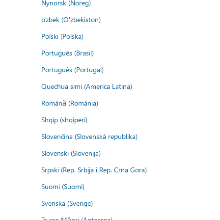
Nynorsk (Noreg)
o'zbek (O'zbekiston)
Polski (Polska)
Português (Brasil)
Português (Portugal)
Quechua simi (America Latina)
Română (România)
Shqip (shqipëri)
Slovenčina (Slovenská republika)
Slovenski (Slovenija)
Srpski (Rep. Srbija i Rep. Crna Gora)
Suomi (Suomi)
Svenska (Sverige)
Te reo Māori (Aotearoa)