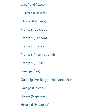
Español (México)
Euskara (Euskara)
Filipino (Pilipinas)
Français (Belgique)
Français (Canada)
Français (France)
Français (International)
Français (Suisse)
Gaeilge (Éire)
Gàidhlig (An Rìoghachd Aonaichte)
Galego (Galego)
Hausa (Najeriya)
Hrvatski (Hrvatska)