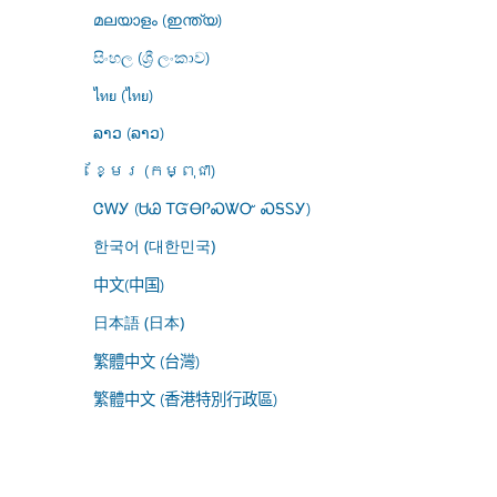
മലയാളം (ഇന്ത്യ)
සිංහල (ශ්‍රී ලංකාව)
ไทย (ไทย)
ລາວ (ລາວ)
ខ្មែរ (កម្ពុជា)
ᏣᎳᎩ (ᏌᏊ ᎢᏳᎾᎵᏍᏔᏅ ᏍᎦᏚᎩ)
한국어 (대한민국)
中文(中国)
日本語 (日本)
繁體中文 (台灣)
繁體中文 (香港特別行政區)