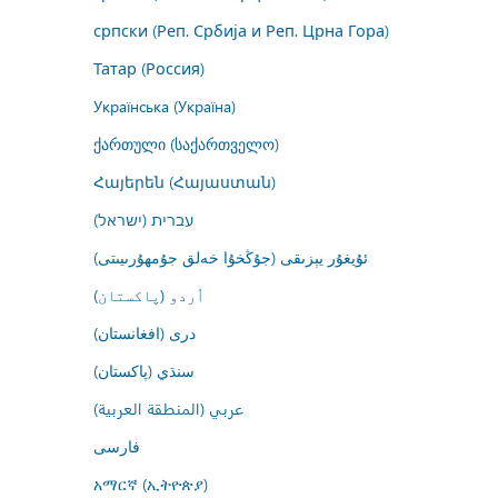
српски (Реп. Србија и Реп. Црна Гора)
Татар (Россия)
Українська (Україна)
ქართული (საქართველო)
Հայերեն (Հայաստան)
עברית (ישראל)
ئۇيغۇر يېزىقى (جۇڭخۇا خەلق جۇمھۇرىيىتى)
اُردو (پاکستان)
درى (افغانستان)
سنڌي (پاکستان)
عربي (المنطقة العربية)
فارسى
አማርኛ (ኢትዮጵያ)