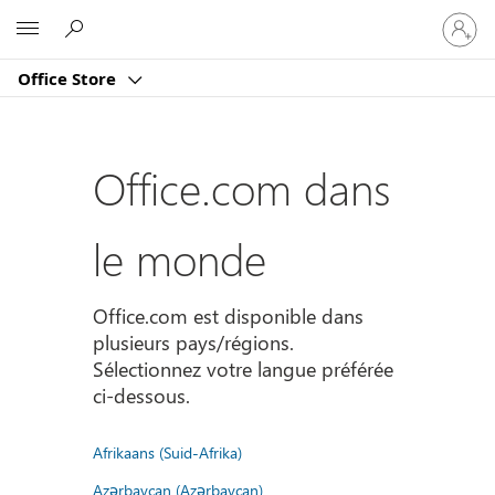
Connect
Microsoft
vous
à
Office Store
votre
compte
Office.com dans
le monde
Office.com est disponible dans
plusieurs pays/régions.
Sélectionnez votre langue préférée
ci-dessous.
Afrikaans (Suid-Afrika)
Azərbaycan (Azərbaycan)