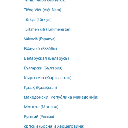
Tiếng Việt (Việt Nam)
Türkçe (Türkiye)
Türkmen dili (Türkmenistan)
Valencià (Espanya)
Ελληνικά (Ελλάδα)
Беларуская (Беларусь)
Български (България)
Кыргызча (Кыргызстан)
Қазақ (Қазақстан)
македонски (Република Македонија)
Монгол (Монгол)
Русский (Россия)
српски (Босна и Херцеговина)