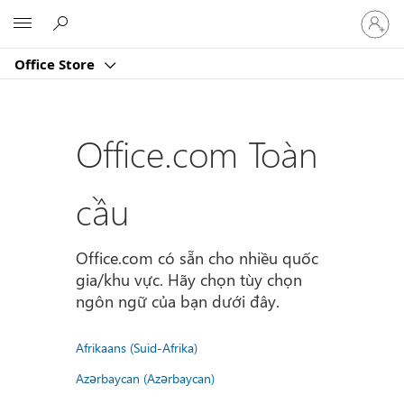
Đăng
Microsoft
nhập
tài
Office Store
khoản
của
bạn
Office.com Toàn
cầu
Office.com có sẵn cho nhiều quốc
gia/khu vực. Hãy chọn tùy chọn
ngôn ngữ của bạn dưới đây.
Afrikaans (Suid-Afrika)
Azərbaycan (Azərbaycan)