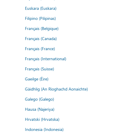
Euskara (Euskara)
Filipino (Pilipinas)
Français (Belgique)
Français (Canada)
Français (France)
Français (International)
Français (Suisse)
Gaeilge (Éire)
Gàidhlig (An Rìoghachd Aonaichte)
Galego (Galego)
Hausa (Najeriya)
Hrvatski (Hrvatska)
Indonesia (Indonesia)