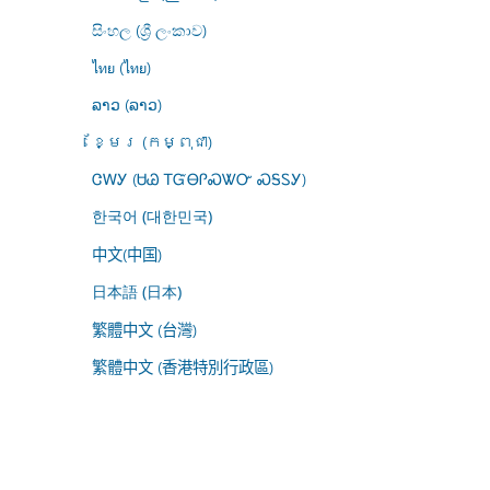
සිංහල (ශ්‍රී ලංකාව)
ไทย (ไทย)
ລາວ (ລາວ)
ខ្មែរ (កម្ពុជា)
ᏣᎳᎩ (ᏌᏊ ᎢᏳᎾᎵᏍᏔᏅ ᏍᎦᏚᎩ)
한국어 (대한민국)
中文(中国)
日本語 (日本)
繁體中文 (台灣)
繁體中文 (香港特別行政區)