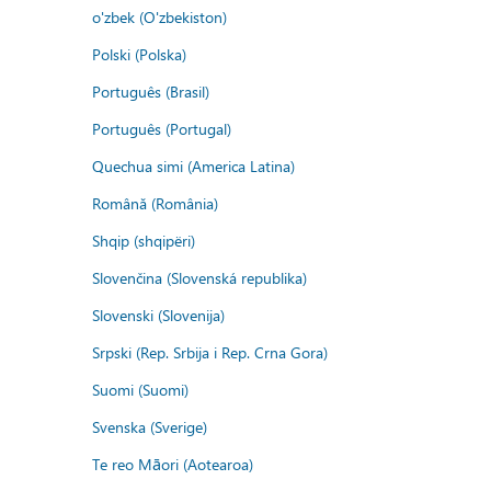
o'zbek (O'zbekiston)
Polski (Polska)
Português (Brasil)
Português (Portugal)
Quechua simi (America Latina)
Română (România)
Shqip (shqipëri)
Slovenčina (Slovenská republika)
Slovenski (Slovenija)
Srpski (Rep. Srbija i Rep. Crna Gora)
Suomi (Suomi)
Svenska (Sverige)
Te reo Māori (Aotearoa)